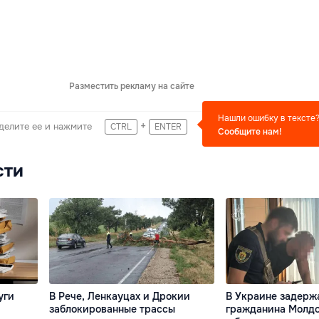
Разместить рекламу на сайте
Нашли ошибку в тексте
+
делите ее и нажмите
CTRL
ENTER
Сообщите нам!
сти
уги
В Рече, Ленкауцах и Дрокии
В Украине задерж
заблокированные трассы
гражданина Молдо