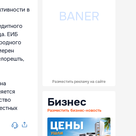
тивности в
едитного
да. ЕИБ
иродного
мерен
Флорешть,
Разместить рекламу на сайте
 на
ляется
Бизнес
ство
естных
Разместить бизнес-новость