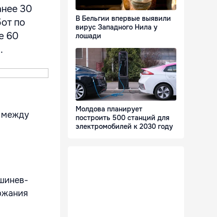
анее 30
В Бельгии впервые выявили
бот по
вирус Западного Нила у
е 60
лошади
.
Молдова планирует
е между
построить 500 станций для
электромобилей к 2030 году
ишинев-
ржания