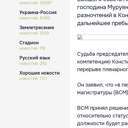
новостей:
34987
господина Муруяну
Украина-Россия
разночтений в Кон
новостей:
8490
дальнейшее пребыв
Землетрясение
новостей:
1009
Стадион
новостей:
119
Судьба председател
Русский язык
компетенцию Консти
новостей:
292
перерыве пленарног
Хорошие новости
новостей:
1721
Он заявил, что «в 
магистратуры (ВСМ)
ВСМ принял решение
относительно стату
должности будет ра