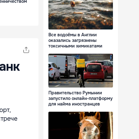
енничеством
Все водоёмы в Англии
оказались загрязнены
токсичными химикатами
анк
Правительство Румынии
запустило онлайн-платформу
для найма иностранцев
орт,
стрече