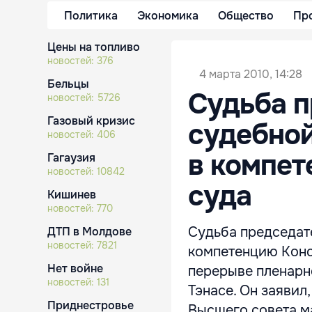
Политика
Экономика
Общество
Пр
Цены на топливо
новостей:
376
4 марта 2010, 14:28
Бельцы
Судьба 
новостей:
5726
Газовый кризис
судебной
новостей:
406
в компет
Гагаузия
новостей:
10842
суда
Кишинев
новостей:
770
Судьба председат
ДТП в Молдове
новостей:
7821
компетенцию Конс
Нет войне
перерыве пленарн
новостей:
131
Тэнасе. Он заявил
Приднестровье
Высшего совета м