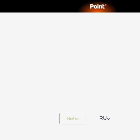
⌵
RU
Войти