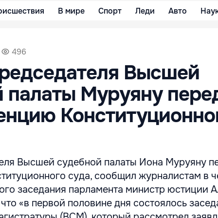
оисшествия
В мире
Спорт
Леди
Авто
Нау
496
председателя Высшей
 палаты Муруяну пере
енцию Конституционно
еля Высшей судебной палаты Иона Муруяну п
титуционного суда, сообщил журналистам в ч
ого заседания парламента министр юстиции 
, что «в первой половине дня состоялось засе
агистратуры (ВСМ), который рассмотрел заяв