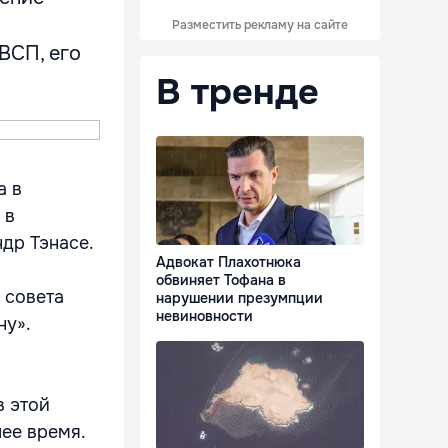
Разместить рекламу на сайте
ВСП, его
В тренде
а в
 в
др Тэнасе.
Адвокат Плахотнюка
обвиняет Тофана в
 совета
нарушении презумпции
невиновности
ну».
в этой
ее время.