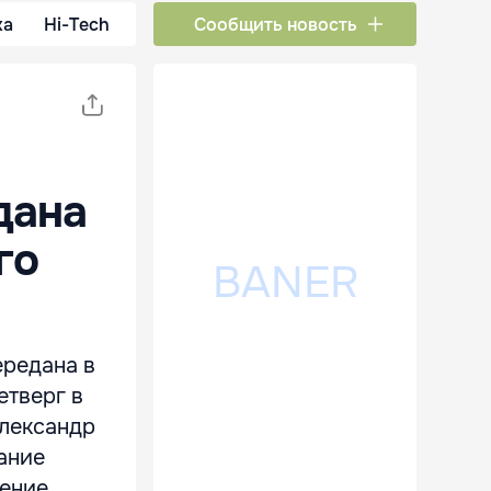
ка
Hi-Tech
Сообщить новость
дана
го
ередана в
етверг в
Александр
дание
ление