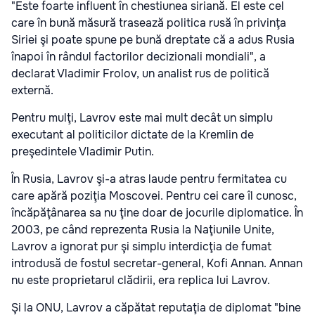
"Este foarte influent în chestiunea siriană. El este cel
care în bună măsură trasează politica rusă în privinţa
Siriei şi poate spune pe bună dreptate că a adus Rusia
înapoi în rândul factorilor decizionali mondiali", a
declarat Vladimir Frolov, un analist rus de politică
externă.
Pentru mulţi, Lavrov este mai mult decât un simplu
executant al politicilor dictate de la Kremlin de
preşedintele Vladimir Putin.
În Rusia, Lavrov şi-a atras laude pentru fermitatea cu
care apără poziţia Moscovei. Pentru cei care îl cunosc,
încăpăţânarea sa nu ţine doar de jocurile diplomatice. În
2003, pe când reprezenta Rusia la Naţiunile Unite,
Lavrov a ignorat pur şi simplu interdicţia de fumat
introdusă de fostul secretar-general, Kofi Annan. Annan
nu este proprietarul clădirii, era replica lui Lavrov.
Şi la ONU, Lavrov a căpătat reputaţia de diplomat "bine