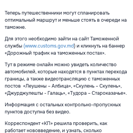
Теперь путешественники могут спланировать
оптимальный маршрут и меньше стоять в очереди на
таможне.
Для этого необходимо зайти на сайт Таможенной
службы
(www.customs.gov.md
) и кликнуть на баннер
«Дорожный трафик на таможенных постах».
Тут в режиме онлайн можно увидеть количество
автомобилей, которые находятся в пунктах перехода
границы, а также видеотрансляцию с таможенных
постов «Леушены – Албица», «Скулень – Скулень»,
«Джурджулешты - Галаць», «Тудора – Староказачье».
Информация с остальных контрольно-пропускных
пунктов доступна без видео.
Корреспондент «КП» решила проверить, как
работает нововведение, и узнать, сколько