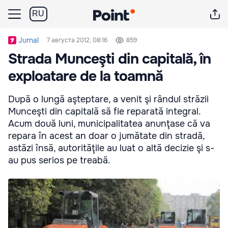
RU
Jurnal
7 августа 2012, 08:16
859
Strada Munceşti din capitală, în
exploatare de la toamnă
După o lungă aşteptare, a venit şi rândul străzii
Munceşti din capitală să fie reparată integral.
Acum două luni, municipalitatea anunţase că va
repara în acest an doar o jumătate din stradă,
astăzi însă, autorităţile au luat o altă decizie şi s-
au pus serios pe treabă.