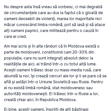
Nu despre asta însă vreau să vorbesc, ci mai degrabă
de circumstanțele care au dus la faptul că o gloată de
oameni deosebit de violenți, marea lor majoritate nici
măcar cunoscând limba română, pot să iasă și să atace
alți oameni pașnici, care militează pentru o cauză în
care ei cred.
Am mai scris și în alte rânduri că în Moldova există o
parte de moldoveni, constituind cam 20-30% din
populație, care nu sunt integrați absolut deloc la
realitățile de aici, ei trăind într-o cu totul altă lume.
Acești oameni trăiesc doar cu mass-media rusă, care
abundă la noi, își crează cercuri ale lor și li se pare că se
află și astăzi într-o Uniune Sovietică sau Rusie. Pentru
ei nu există limbă română, stat moldovenesc sau
autorități moldovenești. Ei trăiesc într-o Rusie a lor,
creată chiar aici, în Republica Moldova.
Ei bine, acești oameni, însoțiți de alți băștinași