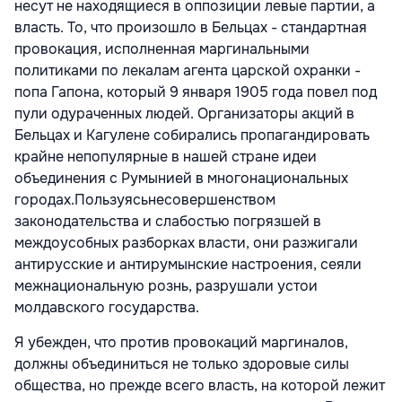
несут не находящиеся в оппозиции левые партии, а
власть. То, что произошло в Бельцах - стандартная
провокация, исполненная маргинальными
политиками по лекалам агента царской охранки -
попа Гапона, который 9 января 1905 года повел под
пули одураченных людей. Организаторы акций в
Бельцах и Кагулене собирались пропагандировать
крайне непопулярные в нашей стране идеи
объединения с Румынией в многонациональных
городах.Пользуясьнесовершенством
законодательства и слабостью погрязшей в
междоусобных разборках власти, они разжигали
антирусские и антирумынские настроения, сеяли
межнациональную рознь, разрушали устои
молдавского государства.
Я убежден, что против провокаций маргиналов,
должны объединиться не только здоровые силы
общества, но прежде всего власть, на которой лежит