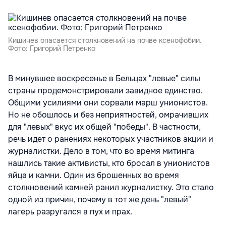
Кишинев опасается столкновений на почве ксенофобии.
Фото: Григорий Петренко
В минувшее воскресенье в Бельцах "левые" силы
страны продемонстрировали завидное единство.
Общими усилиями они сорвали марш унионистов.
Но не обошлось и без неприятностей, омрачивших
для "левых" вкус их общей "победы". В частности,
речь идет о ранениях некоторых участников акции и
журналистки. Дело в том, что во время митинга
нашлись такие активисты, кто бросал в унионистов
яйца и камни. Один из брошенных во время
столкновений камней ранил журналистку. Это стало
одной из причин, почему в тот же день "левый"
лагерь разругался в пух и прах.