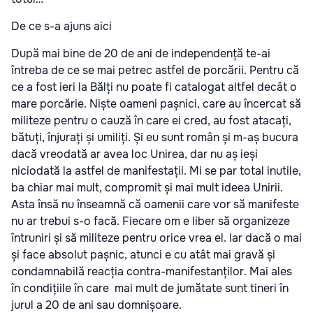
De ce s-a ajuns aici
După mai bine de 20 de ani de independență te-ai
întreba de ce se mai petrec astfel de porcării. Pentru că
ce a fost ieri la Bălți nu poate fi catalogat altfel decât o
mare porcărie. Niște oameni pașnici, care au încercat să
militeze pentru o cauză în care ei cred, au fost atacați,
bătuți, înjurați și umiliți. Și eu sunt român și m-aș bucura
dacă vreodată ar avea loc Unirea, dar nu aș ieși
niciodată la astfel de manifestații. Mi se par total inutile,
ba chiar mai mult, compromit și mai mult ideea Unirii.
Asta însă nu înseamnă că oamenii care vor să manifeste
nu ar trebui s-o facă. Fiecare om e liber să organizeze
întruniri și să militeze pentru orice vrea el. Iar dacă o mai
și face absolut pașnic, atunci e cu atât mai gravă și
condamnabilă reacția contra-manifestanților. Mai ales
în condițiile în care mai mult de jumătate sunt tineri în
jurul a 20 de ani sau domnișoare.