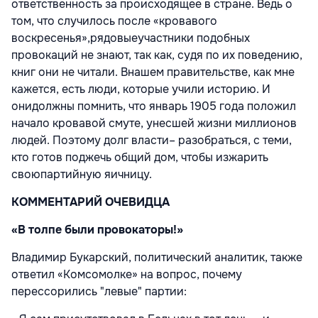
ответственность за происходящее в стране. Ведь о
том, что случилось после «кровавого
воскресенья»,рядовыеучастники подобных
провокаций не знают, так как, судя по их поведению,
книг они не читали. Внашем правительстве, как мне
кажется, есть люди, которые учили историю. И
онидолжны помнить, что январь 1905 года положил
начало кровавой смуте, унесшей жизни миллионов
людей. Поэтому долг власти– разобраться, с теми,
кто готов поджечь общий дом, чтобы изжарить
своюпартийную яичницу.
КОММЕНТАРИЙ ОЧЕВИДЦА
«В толпе были провокаторы!»
Владимир Букарский, политический аналитик, также
ответил «Комсомолке» на вопрос, почему
перессорились "левые" партии: