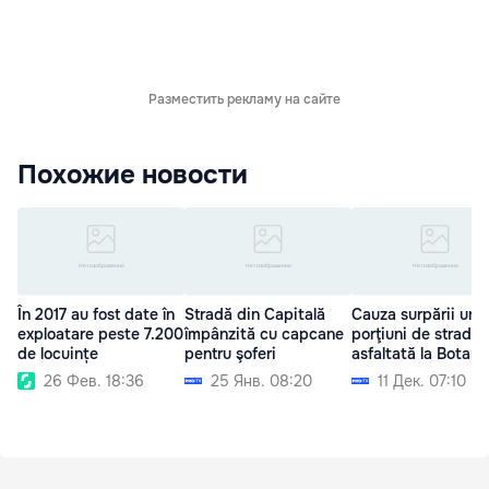
Разместить рекламу на сайте
Похожие новости
În 2017 au fost date în
Stradă din Capitală
Cauza surpării une
exploatare peste 7.200
împânzită cu capcane
porţiuni de stradă
de locuințe
pentru şoferi
asfaltată la Botani
26 Фев. 18:36
25 Янв. 08:20
11 Дек. 07:10