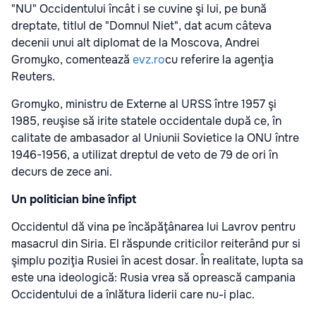
"NU" Occidentului încât i se cuvine şi lui, pe bună
dreptate, titlul de "Domnul Niet", dat acum câteva
decenii unui alt diplomat de la Moscova, Andrei
Gromyko, comentează
evz.ro
cu referire la agenţia
Reuters.
Gromyko, ministru de Externe al URSS între 1957 şi
1985, reuşise să irite statele occidentale după ce, în
calitate de ambasador al Uniunii Sovietice la ONU între
1946-1956, a utilizat dreptul de veto de 79 de ori în
decurs de zece ani.
Un politician bine înfipt
Occidentul dă vina pe încăpăţânarea lui Lavrov pentru
masacrul din Siria. El răspunde criticilor reiterând pur si
şimplu poziţia Rusiei în acest dosar. În realitate, lupta sa
este una ideologică: Rusia vrea să oprească campania
Occidentului de a înlătura liderii care nu-i plac.