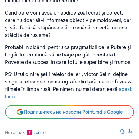
mințile tulburi ale moldovenilor?
Când oare vom avea un audiovizual curat și corect,
care nu doar să-i informeze obiectiv pe moldoveni, dar
și să-i facă să stăpânească o română corectă, nu una
stâlcită de rusisme?
Probabil nicicând, pentru că pragmaticii de la Putere și
lingăii lor continuă să ne bage pe gât inventata lor
Poveste de succes, în care totul e super bine și frumos.
PS: Unul dintre șefii relelor de ieri, Victor Șelin, deține
singura rețea de cinematografe din țară, care difuzează
filmele în limba rusă. Pe nimeni nu mai deranjează
acest
lucru.
Подпишитесь на новости Point.md в Google
Источник
Jurnal