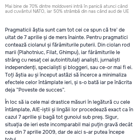
Mai bine de 70% dintre moldoveni intră în panică atunci când
aud cuvântul NATO, iar 50% strâmbă din nas când aud de UE
Pragmaticii ăștia sunt cam tot cei ce spun că tre’ de
uitat de 7 aprilie și de mers înainte. Pentru pragmatici
contează ciolanul și fărâmiturile puterii. Din ciolan rod
marii (Plahotniuc, Filat, Ghimpu), iar fârâmiturile le
strâng cu nesaț cei autointitulați analiști, jurnaliști
independenți, specialiști și bloggeri, sau ce-or mai fi ei.
Toți ăștia au și început astăzi să încerce a minimaliza
efectele celor întâmplate ieri, și s-o bată iar pe înăcrita
deja ”Poveste de succes”.
În loc să ia cele mai drastice măsuri în legătură cu cele
întâmplate, AIE-iștii și lingăii lor procedează exact ca în
cazul 7 aprilie și bagă tot gunoiul sub preș. Sigur,
situația de ieri este incomparabil mai puțin gravă decât
cea din 7 aprilie 2009, dar de aici s-ar putea începe
totul…