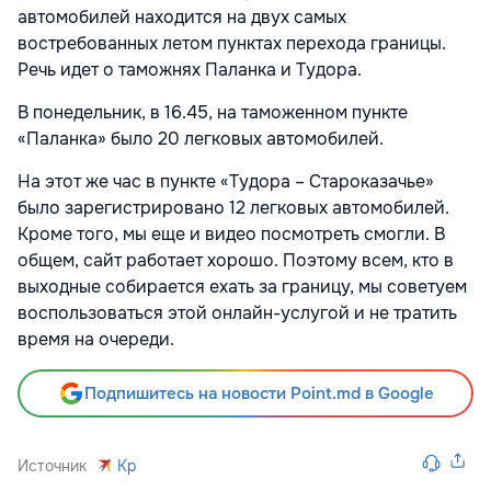
автомобилей находится на двух самых
востребованных летом пунктах перехода границы.
Речь идет о таможнях Паланка и Тудора.
В понедельник, в 16.45, на таможенном пункте
«Паланка» было 20 легковых автомобилей.
На этот же час в пункте «Тудора – Староказачье»
было зарегистрировано 12 легковых автомобилей.
Кроме того, мы еще и видео посмотреть смогли. В
общем, сайт работает хорошо. Поэтому всем, кто в
выходные собирается ехать за границу, мы советуем
воспользоваться этой онлайн-услугой и не тратить
время на очереди.
Подпишитесь на новости Point.md в Google
Источник
Kp