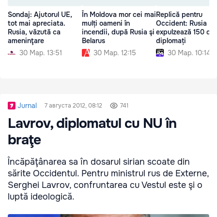
Sondaj: Ajutorul UE,
În Moldova mor cei mai
Replică pentru
tot mai apreciata.
mulți oameni în
Occident: Rusia
Rusia, văzută ca
incendii, după Rusia şi
expulzează 150 de
ameninţare
Belarus
diplomați
30 Мар. 13:51
30 Мар. 12:15
30 Мар. 10:14
Jurnal
7 августа 2012, 08:12
741
Lavrov, diplomatul cu NU în
braţe
Încăpăţânarea sa în dosarul sirian scoate din
sărite Occidentul. Pentru ministrul rus de Externe,
Serghei Lavrov, confruntarea cu Vestul este şi o
luptă ideologică.