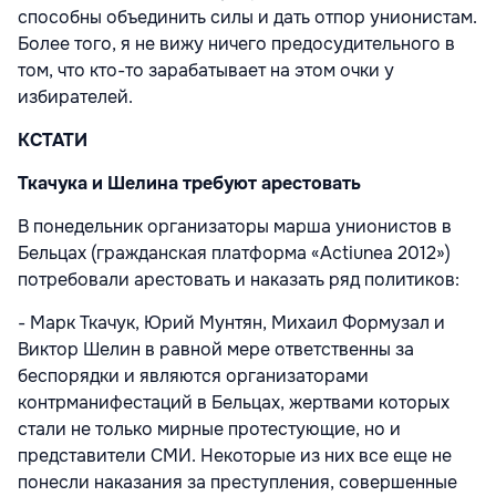
способны объединить силы и дать отпор унионистам.
Более того, я не вижу ничего предосудительного в
том, что кто-то зарабатывает на этом очки у
избирателей.
КСТАТИ
Ткачука и Шелина требуют арестовать
В понедельник организаторы марша унионистов в
Бельцах (гражданская платформа «Actiunea 2012»)
потребовали арестовать и наказать ряд политиков:
- Марк Ткачук, Юрий Мунтян, Михаил Формузал и
Виктор Шелин в равной мере ответственны за
беспорядки и являются организаторами
контрманифестаций в Бельцах, жертвами которых
стали не только мирные протестующие, но и
представители СМИ. Некоторые из них все еще не
понесли наказания за преступления, совершенные