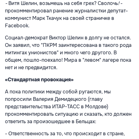
-
Витя Шелин, возьмешь на себя грех? Сволочь
!
-
прокомментировал ранение журналистки депутат-
коммунист Марк Ткачук на своей страничке в
Facebook.
Социал-демократ Виктор Шелин в долгу не остался.
Он заявил, что "ПКРМ заинтересована в такого рода
митингах унионистов" и много чего другого. В
общем, пошло-поехало! Мира в "левом" лагере пока
нет и не предвидится.
«Стандартная провокация»
А пока политики между собой ругаются, мы
попросили Валерия Демидецкого (главу
представительства ИТАР-ТАСС в Молдове)
прокомментировать ситуацию и сказать, кто должен
ответить за произошедшее в Бельцах:
- Ответственность за то, что происходит в стране,