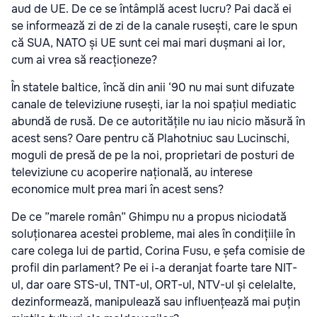
aud de UE. De ce se întâmplă acest lucru? Pai dacă ei
se informează zi de zi de la canale rusești, care le spun
că SUA, NATO și UE sunt cei mai mari dușmani ai lor,
cum ai vrea să reacționeze?
În statele baltice, încă din anii ‘90 nu mai sunt difuzate
canale de televiziune rusești, iar la noi spațiul mediatic
abundă de rusă. De ce autoritățile nu iau nicio măsură în
acest sens? Oare pentru că Plahotniuc sau Lucinschi,
moguli de presă de pe la noi, proprietari de posturi de
televiziune cu acoperire națională, au interese
economice mult prea mari în acest sens?
De ce ”marele român” Ghimpu nu a propus niciodată
soluționarea acestei probleme, mai ales în condițiile în
care colega lui de partid, Corina Fusu, e șefa comisie de
profil din parlament? Pe ei i-a deranjat foarte tare NIT-
ul, dar oare STS-ul, TNT-ul, ORT-ul, NTV-ul și celelalte,
dezinformează, manipulează sau influențează mai puțin