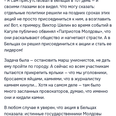
- Я сам присутствовал в Бельцах в тот день — и
своими глазами все видел. Что могу сказать:
отдельные политики решили на поздних сроках этих
акций не просто присоединиться к ним, а возглавить
их! Вот, к примеру, Виктор Шелин во время событий в
Кагуле публично обвинял «Патриотов Молдовы», что
они раскалывают общество и нагнетают страсти. А в
Бельцах он решил присоединиться к акции и стать ее
лидером!
Задача была — остановить марш унионистов, не дать
ему пройти по городу. А сейчас ко всем участникам
пытаются прикрепить ярлыки — что мы уголовники,
бросаемся яйцами, камнями, что в журналистку
камнем кинули... Хотя на самом деле — там было
много засланных провокаторов, думаю, что именно
они и кидали камни.
В любом случае я уверен, что акция в Бельцах
показала: истинные государственники Молдовы