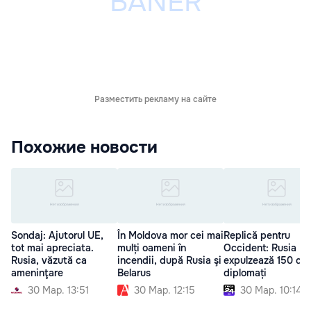
Разместить рекламу на сайте
Похожие новости
Sondaj: Ajutorul UE,
În Moldova mor cei mai
Replică pentru
tot mai apreciata.
mulți oameni în
Occident: Rusia
Rusia, văzută ca
incendii, după Rusia şi
expulzează 150 de
ameninţare
Belarus
diplomați
30 Мар. 13:51
30 Мар. 12:15
30 Мар. 10:14