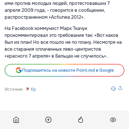
ими против молодых людей, протестовавших 7
апреля 2009 года, - говорится в сообщении,
распространенном «Actiunea 2012».
На Facebook коммунист Марк Ткачук
прокомментировал это требование так: «Вот каков
был их план! Но все пошло не по плану. Несмотря на
все старания оплаченных лево-центристов
«красного 7 апреля» в Бельцах не случилось».
Подпишитесь на новости Point.md в Google
Источник
Kp