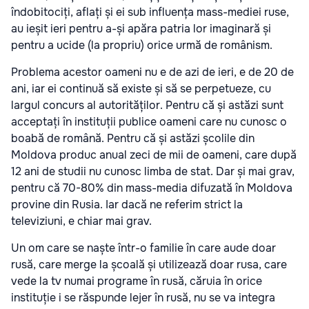
îndobitociți, aflați și ei sub influența mass-mediei ruse,
au ieșit ieri pentru a-și apăra patria lor imaginară și
pentru a ucide (la propriu) orice urmă de românism.
Problema acestor oameni nu e de azi de ieri, e de 20 de
ani, iar ei continuă să existe și să se perpetueze, cu
largul concurs al autorităților. Pentru că și astăzi sunt
acceptați în instituții publice oameni care nu cunosc o
boabă de română. Pentru că și astăzi școlile din
Moldova produc anual zeci de mii de oameni, care după
12 ani de studii nu cunosc limba de stat. Dar și mai grav,
pentru că 70-80% din mass-media difuzată în Moldova
provine din Rusia. Iar dacă ne referim strict la
televiziuni, e chiar mai grav.
Un om care se naște într-o familie în care aude doar
rusă, care merge la școală și utilizează doar rusa, care
vede la tv numai programe în rusă, căruia în orice
instituție i se răspunde lejer în rusă, nu se va integra