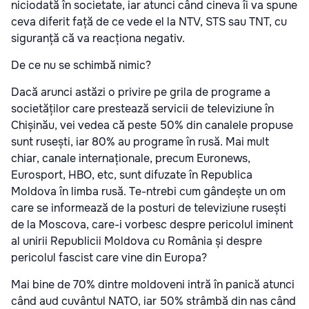
niciodată în societate, iar atunci când cineva îi va spune
ceva diferit față de ce vede el la NTV, STS sau TNT, cu
siguranță că va reacționa negativ.
De ce nu se schimbă nimic?
Dacă arunci astăzi o privire pe grila de programe a
societăților care prestează servicii de televiziune în
Chișinău, vei vedea că peste 50% din canalele propuse
sunt rusești, iar 80% au programe în rusă. Mai mult
chiar, canale internaționale, precum Euronews,
Eurosport, HBO, etc, sunt difuzate în Republica
Moldova în limba rusă. Te-ntrebi cum gândește un om
care se informează de la posturi de televiziune rusești
de la Moscova, care-i vorbesc despre pericolul iminent
al unirii Republicii Moldova cu România și despre
pericolul fascist care vine din Europa?
Mai bine de 70% dintre moldoveni intră în panică atunci
când aud cuvântul NATO, iar 50% strâmbă din nas când