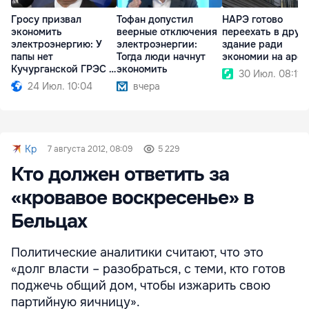
Гросу призвал
Тофан допустил
НАРЭ готово
экономить
веерные отключения
переехать в друг
электроэнергию: У
электроэнергии:
здание ради
папы нет
Тогда люди начнут
экономии на аре
Кучурганской ГРЭС в
экономить
30 Июл. 08:11
огороде
24 Июл. 10:04
вчера
Kp
7 августа 2012, 08:09
5 229
Кто должен ответить за
«кровавое воскресенье» в
Бельцах
Политические аналитики считают, что это
«долг власти – разобраться, с теми, кто готов
поджечь общий дом, чтобы изжарить свою
партийную яичницу».