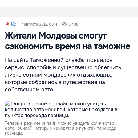
Kp
7 августа 2012, 08:11
3 438
Жители Молдовы смогут
сэкономить время на таможне
На сайте Таможенной службы появился
сервис, способный существенно облегчить
жизнь сотням молдавских отдыхающих,
которые собрались в путешествие на
собственном авто.
Теперь в режиме онлайн можно увидеть количество
автомобилей, которые находятся в пунктах перехода
границы.