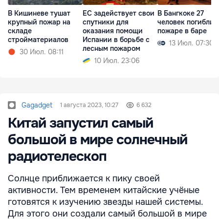
В Кишиневе тушат
ЕС задействует свои
В Бангкоке 27
крупный пожар на
спутники для
человек погибли 
складе
оказания помощи
пожаре в баре
стройматериалов
Испании в борьбе с
13 Июл. 07:30
лесным пожаром
30 Июл. 08:11
10 Июл. 23:06
Gagadget
1 августа 2023, 10:27
6 632
Китай запустил самый
большой в мире солнечный
радиотелескоп
Солнце приближается к пику своей
активности. Тем временем китайские учёные
готовятся к изучению звезды нашей системы.
Для этого они создали самый большой в мире