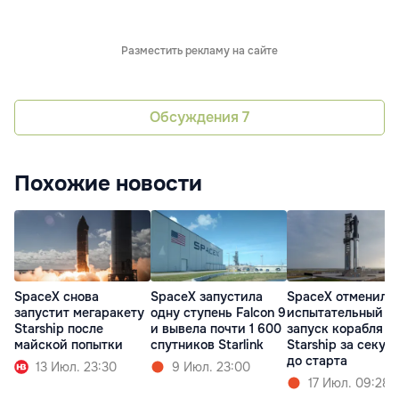
Разместить рекламу на сайте
Обсуждения
7
Похожие новости
SpaceX снова
SpaceX запустила
SpaceX отменила
запустит мегаракету
одну ступень Falcon 9
испытательный
Starship после
и вывела почти 1 600
запуск корабля
майской попытки
спутников Starlink
Starship за секун
до старта
13 Июл. 23:30
9 Июл. 23:00
17 Июл. 09:28