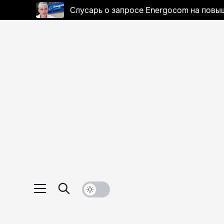
Слусарь о запросе Energocom на повы