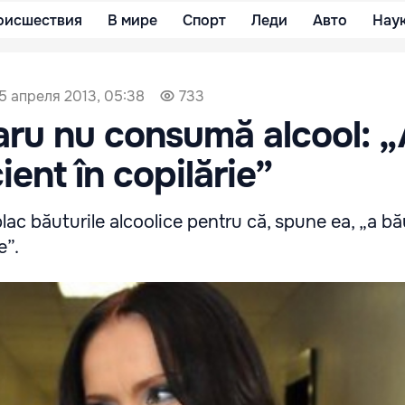
оисшествия
В мире
Спорт
Леди
Авто
Нау
5 апреля 2013, 05:38
733
aru nu consumă alcool: 
ient în copilărie”
plac băuturile alcoolice pentru că, spune ea, „a bă
e”.