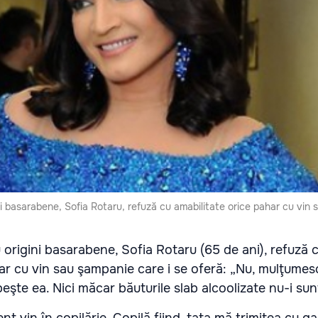
ni basarabene, Sofia Rotaru, refuză cu amabilitate orice pahar cu vin
 origini basarabene, Sofia Rotaru (65 de ani), refuză 
ar cu vin sau şampanie care i se oferă: „Nu, mulţumes
şte ea. Nici măcar băuturile slab alcoolizate nu-i sun
 vin în copilărie. Copilă fiind, tata mă trimitea cu ga