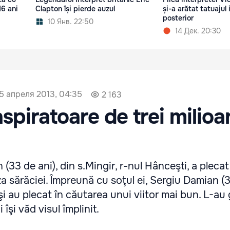
16 ani
Clapton își pierde auzul
și-a arătat tatuajul
posterior
10 Янв. 22:50
14 Дек. 20:30
5 апреля 2013, 04:35
2 163
aspiratoare de trei milio
(33 de ani), din s.Mingir, r-nul Hânceşti, a plecat
 sărăciei. Împreună cu soţul ei, Sergiu Damian (3
şi au plecat în căutarea unui viitor mai bun. L-au 
i îşi văd visul împlinit.