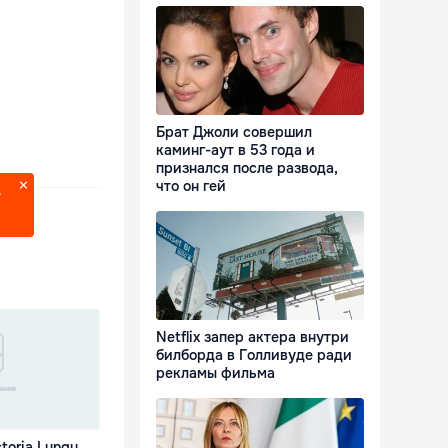
Брат Джоли совершил
каминг-аут в 53 года и
признался после развода,
что он гей
?
Netflix запер актера внутри
билборда в Голливуде ради
рекламы фильма
ctoria Lungu