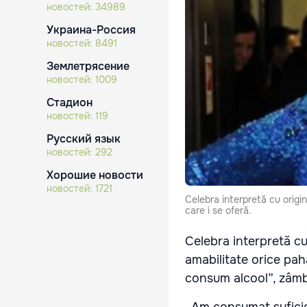
новостей:
34989
Украина-Россия
новостей:
8491
Землетрясение
новостей:
1009
Стадион
новостей:
119
Русский язык
новостей:
292
Хорошие новости
новостей:
1721
Celebra interpretă cu origi
care i se oferă.
Celebra interpretă cu
amabilitate orice pah
consum alcool”, zâmbe
„Am consumat suficient