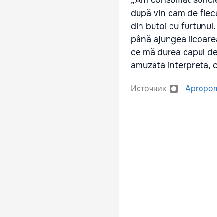
după vin cam de fiec
din butoi cu furtunul
până ajungea licoarea
ce mă durea capul de 
amuzată interpreta, c
Источник
Apropom