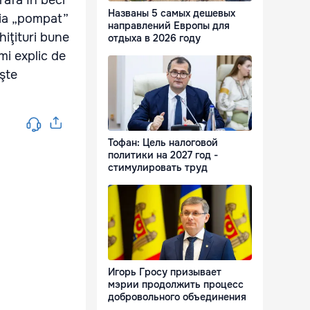
Названы 5 самых дешевых
uia „pompat”
направлений Европы для
hiţituri bune
отдыха в 2026 году
mi explic de
şte
Тофан: Цель налоговой
политики на 2027 год -
стимулировать труд
Игорь Гросу призывает
мэрии продолжить процесс
добровольного объединения