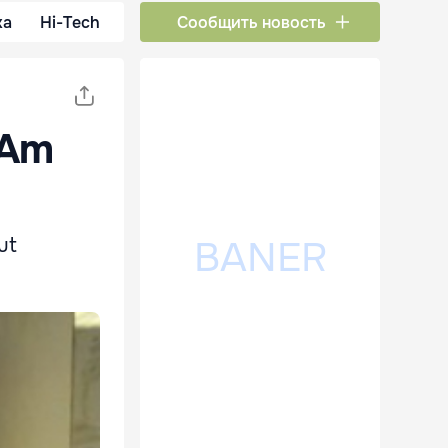
ка
Hi-Tech
Сообщить новость
„Am
ut