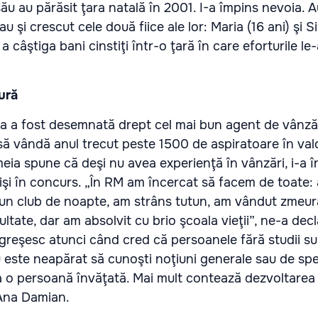
ău au părăsit ţara natală în 2001. I-a împins nevoia. A
 au şi crescut cele două fiice ale lor: Maria (16 ani) şi 
 câştiga bani cinstiţi într-o ţară în care eforturile le-a
ură
 a fost desemnată drept cel mai bun agent de vânzări 
ă vândă anul trecut peste 1500 de aspiratoare în valo
eia spune că deşi nu avea experienţă în vânzări, i-a î
işi în concurs. „În RM am încercat să facem de toate:
 un club de noapte, am strâns tutun, am vândut zmeur
ltate, dar am absolvit cu brio şcoala vieţii”, ne-a decl
greşesc atunci când cred că persoanele fără studii s
Nu este neapărat să cunoşti noţiuni generale sau de spe
a o persoană învăţată. Mai mult contează dezvoltarea
 Ana Damian.