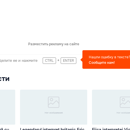
Разместить рекламу на сайте
Нашли ошибку в тексте
+
делите ее и нажмите
CTRL
ENTER
Сообщите нам!
сти
ză cu
Legendarul interpret britanic Eric
Fiica interpretei Vi