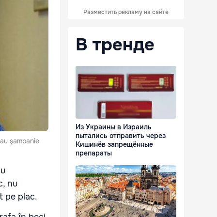
Разместить рекламу на сайте
В тренде
Из Украины в Израиль
пытались отправить через
 sau şampanie
Кишинёв запрещённые
препараты
cu
c, nu
t pe plac.
rafa în beci