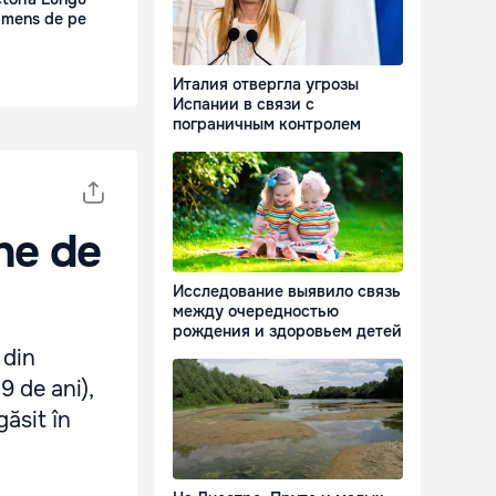
 imens de pe
Италия отвергла угрозы
Испании в связи с
пограничным контролем
ane de
Исследование выявило связь
между очередностью
рождения и здоровьем детей
 din
9 de ani),
găsit în