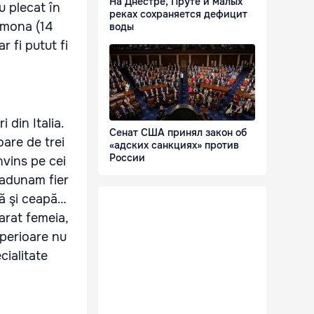
На Днестре, Пруте и малых
u plecat în
реках сохраняется дефицит
Simona (14
воды
r fi putut fi
din Italia.
Сенат США принял закон об
are de trei
«адских санкциях» против
России
nvins pe cei
 adunam fier
ă şi ceapă…
arat femeia,
uperioare nu
cialitate