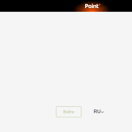
⌵
RU
Войти