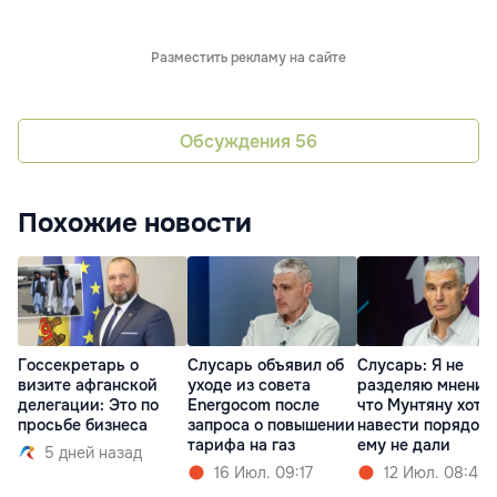
Разместить рекламу на сайте
Обсуждения
56
Похожие новости
Госсекретарь о
Слусарь объявил об
Слусарь: Я не
визите афганской
уходе из совета
разделяю мнения
делегации: Это по
Energocom после
что Мунтяну хоте
просьбе бизнеса
запроса о повышении
навести порядок,
тарифа на газ
ему не дали
5 дней назад
16 Июл. 09:17
12 Июл. 08:49