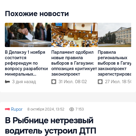
Похожие новости
В Делакэу 1 ноября
Парламент одобрил
Правила
состоится
новые правила
региональных
референдум по
выборов в Гагаузии:
выборов в Гагауз
вопросу разработки
оппозиция критикует
законопроект
минеральных
законопроект
зарегистрирован 
ресурсов
парламенте
3 дня назад
31 Июл. 08:02
27 Июл. 18:50
Rupor
8 октября 2024, 13:52
7 153
В Рыбнице нетрезвый
водитель устроил ДТП