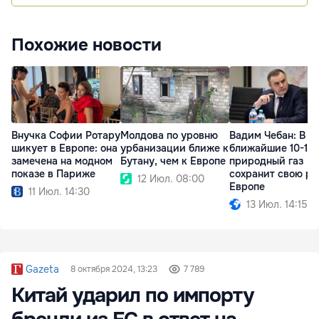
Похожие новости
Внучка Софии Ротару
Молдова по уровню
Вадим Чебан: В
шикует в Европе: она
урбанизации ближе к
ближайшие 10-15 
замечена на модном
Бутану, чем к Европе
природный газ
показе в Париже
сохранит свою ро
12 Июл. 08:00
Европе
11 Июл. 14:30
13 Июл. 14:15
Gazeta
8 октября 2024, 13:23
7 789
Китай ударил по импорту