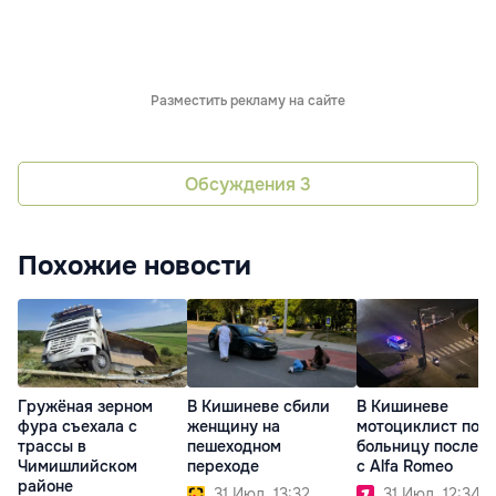
Разместить рекламу на сайте
Обсуждения
3
Похожие новости
Гружёная зерном
В Кишиневе сбили
В Кишиневе
фура съехала с
женщину на
мотоциклист попа
трассы в
пешеходном
больницу после 
Чимишлийском
переходе
с Alfa Romeo
районе
31 Июл. 13:32
31 Июл. 12:34