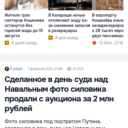
Жители трех
В Калараше ночью
В аэропорту
секторов Кишинева
отключают воду из-
Кишинёва изъяли
останутся без
за снижения запасов
незадекларирова
горячей воды до 19
в резервуарах
е 28 тысяч евро у
августа
двух пассажиров
4 дня назад
6 дней назад
13 Июл. 21:16
Forbes
7 февраля 2021, 21:56
21 304
Сделанное в день суда над
Навальным фото силовика
продали с аукциона за 2 млн
рублей
Фото силовика под портретом Путина,