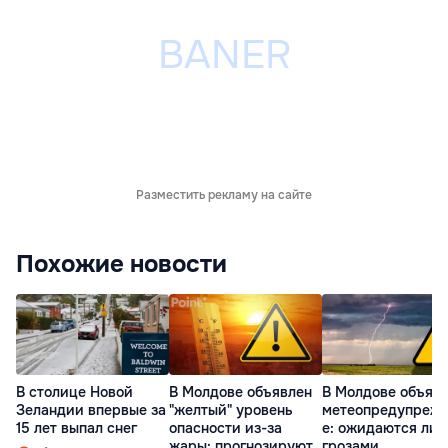
Разместить рекламу на сайте
Похожие новости
В столице Новой
В Молдове объявлен
В Молдове объяв
Зеландии впервые за
"желтый" уровень
метеопредупреж
15 лет выпал снег
опасности из-за
е: ожидаются лив
жары: прогнозируют
грозами