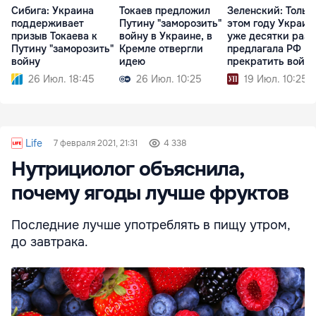
Сибига: Украина
Токаев предложил
Зеленский: Тольк
поддерживает
Путину "заморозить"
этом году Украин
призыв Токаева к
войну в Украине, в
уже десятки раз
Путину "заморозить"
Кремле отвергли
предлагала РФ
войну
идею
прекратить войну
26 Июл. 18:45
26 Июл. 10:25
19 Июл. 10:25
Life
7 февраля 2021, 21:31
4 338
Нутрициолог объяснила,
почему ягоды лучше фруктов
Последние лучше употреблять в пищу утром,
до завтрака.