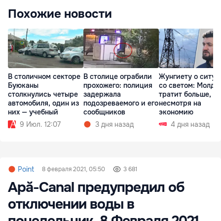
Похожие новости
В столичном секторе
В столице ограбили
Жунгиету о ситу
Буюканы
прохожего: полиция
со светом: Молдо
столкнулись четыре
задержала
тратит больше,
автомобиля, один из
подозреваемого и его
несмотря на
них — учебный
сообщников
экономию
9 Июл. 12:07
3 дня назад
4 дня назад
Point
8 февраля 2021, 05:50
3 681
Apă-Canal предупредил об
отключении воды в