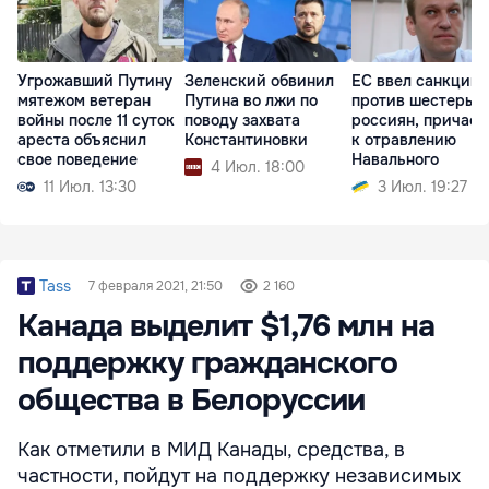
Угрожавший Путину
Зеленский обвинил
ЕС ввел санкции
мятежом ветеран
Путина во лжи по
против шестерых
войны после 11 суток
поводу захвата
россиян, причаст
ареста объяснил
Константиновки
к отравлению
свое поведение
Навального
4 Июл. 18:00
11 Июл. 13:30
3 Июл. 19:27
Tass
7 февраля 2021, 21:50
2 160
Канада выделит $1,76 млн на
поддержку гражданского
общества в Белоруссии
Как отметили в МИД Канады, средства, в
частности, пойдут на поддержку независимых