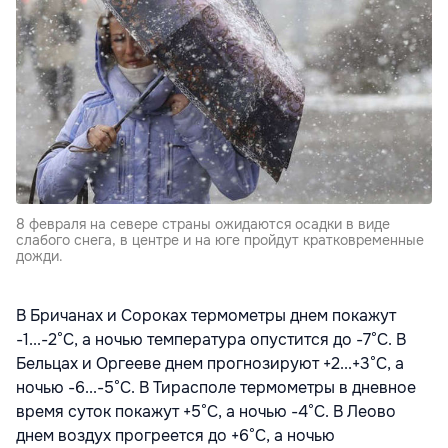
8 февраля на севере страны ожидаются осадки в виде
слабого снега, в центре и на юге пройдут кратковременные
дожди.
В Бричанах и Сороках термометры днем покажут
-1...-2°С, а ночью температура опустится до -7°С. В
Бельцах и Оргееве днем прогнозируют +2...+3°С, а
ночью -6...-5°С. В Тирасполе термометры в дневное
время суток покажут +5°С, а ночью -4°С. В Леово
днем воздух прогреется до +6°С, а ночью