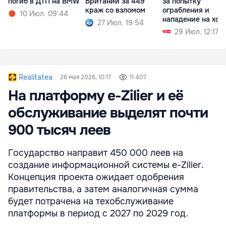
погиб в ДТП на BMW
Британии за 449
за попытку
краж со взломом
ограбления и
10 Июл. 09:44
нападение на хоз
27 Июл. 19:54
29 Июл. 12:17
Realitatea
26 мая 2026, 10:17
11 407
На платформу e-Zilier и её
обслуживание выделят почти
900 тысяч леев
Государство направит 450 000 леев на
создание информационной системы e-Zilier.
Концепция проекта ожидает одобрения
правительства, а затем аналогичная сумма
будет потрачена на техобслуживание
платформы в период с 2027 по 2029 год.