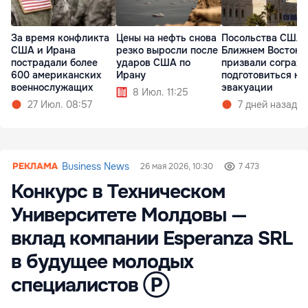
За время конфликта
Цены на нефть снова
Посольства США 
США и Ирана
резко выросли после
Ближнем Востоке
пострадали более
ударов США по
призвали сограж
600 американских
Ирану
подготовиться к
военнослужащих
эвакуации
8 Июл. 11:25
27 Июл. 08:57
7 дней назад
Business News
26 мая 2026, 10:30
7 473
Конкурс в Техническом
Университете Молдовы —
вклад компании Esperanza SRL
в будущее молодых
специалистов Ⓟ