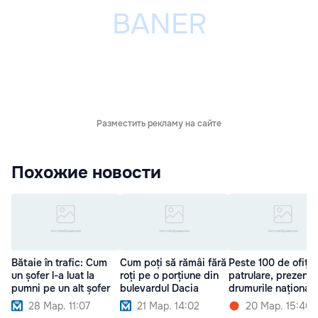
Разместить рекламу на сайте
Похожие новости
Bătaie în trafic: Cum
Cum poți să rămâi fără
Peste 100 de ofițer
un șofer l-a luat la
roți pe o porțiune din
patrulare, prezenți
pumni pe un alt șofer
bulevardul Dacia
drumurile naționale
28 Мар. 11:07
21 Мар. 14:02
20 Мар. 15:40