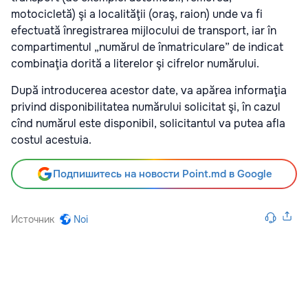
motocicletă) şi a localităţii (oraş, raion) unde va fi
efectuată înregistrarea mijlocului de transport, iar în
compartimentul „numărul de înmatriculare” de indicat
combinaţia dorită a literelor şi cifrelor numărului.
După introducerea acestor date, va apărea informaţia
privind disponibilitatea numărului solicitat şi, în cazul
cînd numărul este disponibil, solicitantul va putea afla
costul acestuia.
Подпишитесь на новости Point.md в Google
Источник
Noi