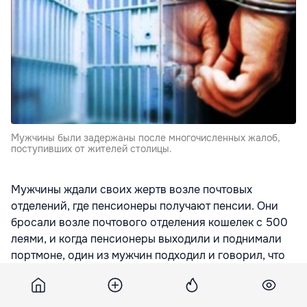
Мужчины были задержаны после многочисленных жалоб,
поступивших от жителей столицы.
Мужчины ждали своих жертв возле почтовых
отделений, где пенсионеры получают пенсии. Они
бросали возле почтового отделения кошелек с 500
леями, и когда пенсионеры выходили и поднимали
портмоне, один из мужчин подходил и говорил, что
тоже заметил кошелек. Жертва и мошенник делили
деньги, после чего последний исчезал. После этого,
второй подозреваемый подходил к жертве и