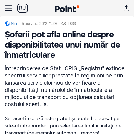
RU
Noi
5 августа 2012, 11:59
1 833
Șoferii pot afla online despre
disponibilitatea unui număr de
înmatriculare
Întreprinderea de Stat „CRIS „Registru” extinde
spectrul serviciilor prestate în regim online prin
lansarea serviciului nou de verificare a
disponibilităţii numărului de înmatriculare a
mijlocului de transport cu opţiunea calculării
costului acestuia.
Serviciul în cauză este gratuit şi poate fi accesat pe
site-ul întreprinderii prin selectarea tipului unităţii de
transport (de exemplu: automobil, remorcă,