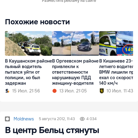
Разместить рекламу на сайте
Похожие новости
В Каушанском районе
В Оргеевском районе
В Кишиневе 23-
пьяный водитель
привлекли к
летнего водителя
пытался уйти от
ответственности
BMW лишили прав
полиции, но был
нарушившую ПДД
ехал со скорость
задержан
женщину-водителя
140 км/ч
15 Июл. 21:56
13 Июл. 21:05
10 Июл. 11:43
Moldnews
5 августа 2012, 11:43
4 034
В центр Бельц стянуты