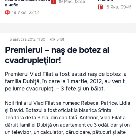
19 Мая. 13:45
в небе
15 Янв. 09:45
19 Июл. 22:12
5 августа 2012, 11:30
5 191
Premierul – naş de botez al
cvadrupleţilor!
Premierul Vlad Filat a fost astăzi naş de botez la
familia Dubiţă, în care la 1 martie, 2012, au venit
pe lume cvadrupleţi – 3 fete şi un băiat.
Noii fini a lui Vlad Filat se numesc Rebeca, Patrice, Lidia
şi David. Botezul a fost oficiat la biserica Sfînta
Teodora de la Sihla, din capitală. Anterior, Vlad Filat a
dăruit familiei Dubiţă un apartament cu 3 odăi, dar şi un
un televizor, un calculator, cărucioare, pătucuri şi alte