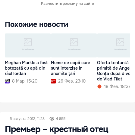
Разместить рекламу на сайте
Похожие новости
Meghan Markle a fost
Nume de copii care
Oferta tentantă
botezată cu apă din
sunt interzise în
primită de Angela
râul Iordan
anumite ţări
Gonța după divorțu
de Vlad Filat
8 Мар. 15:20
26 Фев. 23:10
18 Фев. 18:37
5 августа 2012, 11:23
4 955
Премьер – крестный отец