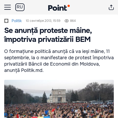
RU
Politik
10 сентября 2013, 15:59
864
Se anunță proteste mâine,
împotriva privatizării BEM
O formațiune politică anunță că va ieși mâine, 11
septembrie, la o manifestare de protest împotriva
privatizării Băncii de Economii din Moldova,
anunță Politik.md.