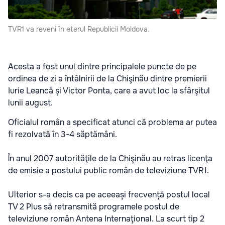
TVR1 va reveni în eterul Republicii Moldova.
Acesta a fost unul dintre principalele puncte de pe
ordinea de zi a întâlnirii de la Chişinău
dintre premierii
Iurie Leancă şi Victor Ponta, care a avut loc la sfârşitul
lunii august.
Oficialul român a specificat atunci că problema ar putea
fi rezolvată în 3-4 săptămâni.
În anul 2007 autorităţile de la Chişinău au retras licenţa
de emisie a postului public român de televiziune TVR1.
Ulterior s-a decis ca pe aceeași frecvență postul local
TV 2 Plus să retransmită programele postul de
televiziune român Antena Internaţional. La scurt tip 2