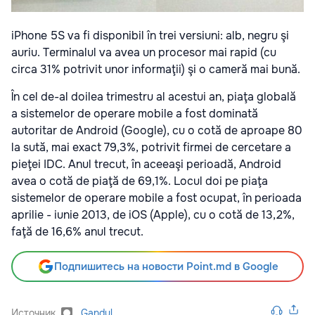
iPhone 5S va fi disponibil în trei versiuni: alb, negru şi
auriu. Terminalul va avea un procesor mai rapid (cu
circa 31% potrivit unor informaţii) şi o cameră mai bună.
În cel de-al doilea trimestru al acestui an, piaţa globală
a sistemelor de operare mobile a fost dominată
autoritar de Android (Google), cu o cotă de aproape 80
la sută, mai exact 79,3%, potrivit firmei de cercetare a
pieţei IDC. Anul trecut, în aceeaşi perioadă, Android
avea o cotă de piaţă de 69,1%. Locul doi pe piaţa
sistemelor de operare mobile a fost ocupat, în perioada
aprilie - iunie 2013, de iOS (Apple), cu o cotă de 13,2%,
faţă de 16,6% anul trecut.
Подпишитесь на новости Point.md в Google
Источник
Gandul