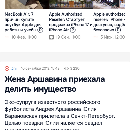
MacBook Air: 7
Apple Authorized
Apple authorized
причин купить
Reseller: Cтартует
reseller: iPhone –
ноутбук Apple для
предзаказ iPhone 17 и
доступно, надёжн
работы и учебы Ⓟ
iPhone Air Ⓟ
безопасно Ⓟ
10 Фев. 11:00
19 Сен. 11:00
5 Июн. 12:30
Dni
10 сентября 2013, 15:43
3 230
Жена Аршавина приехала
делить имущество
Экс-супруга известного российского
футболиста Андрея Аршавина Юлия
Барановская прилетела в Санкт-Петербург.
Целью поездки Юлии является раздел