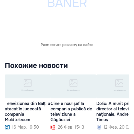
Разместить рекламу на сайте
Похожие новости
Televiziunea din Bălți a
Cine e noul șef la
Doliu: A murit prim
atacat în judecată
compania publică de
director al televiziu
compania
televiziune a
naţionale, Andrei
Moldtelecom
Găgăuziei
Timuș
16 Мар. 16:50
26 Фев. 15:13
12 Фев. 20:02