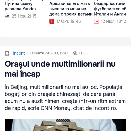
Путина схему
Аршавина: Его мать
бездарностями
раздела Yandex
выселила меня из
футболистов сбо
дома с тремя детьми
Италии и Англии
25 Ноя. 21:15
17 Окт. 19:45
12 Июл. 18:12
Incont
10 сентября 2013, 15:42
1 063
Oraşul unde multimilionarii nu
mai încap
În Beijing, multimilionarii nu mai au loc. Populaţia
bogaţilor din oraşele chinezeşti de care până
acum nu a auzit nimeni creşte într-un ritm extrem
de rapid, scrie CNN Money, citat de Incont.ro.