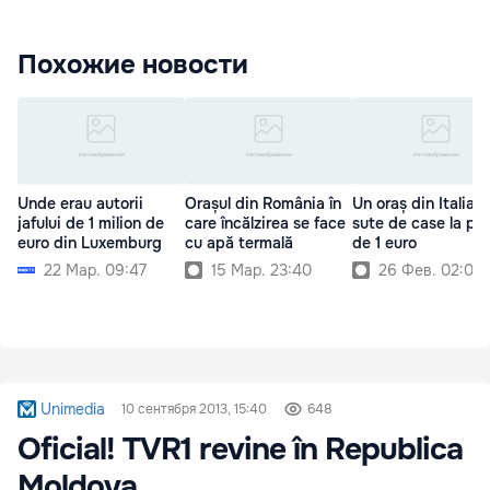
Похожие новости
Unde erau autorii
Orașul din România în
Un oraș din Italia 
jafului de 1 milion de
care încălzirea se face
sute de case la pre
euro din Luxemburg
cu apă termală
de 1 euro
22 Мар. 09:47
15 Мар. 23:40
26 Фев. 02:00
Unimedia
10 сентября 2013, 15:40
648
Oficial! TVR1 revine în Republica
Moldova