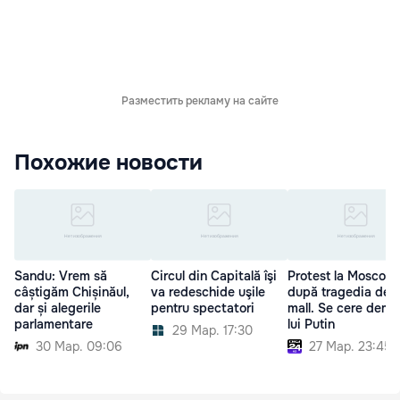
Разместить рекламу на сайте
Похожие новости
Sandu: Vrem să
Circul din Capitală îşi
Protest la Moscova
câștigăm Chișinăul,
va redeschide uşile
după tragedia de l
dar și alegerile
pentru spectatori
mall. Se cere demi
parlamentare
lui Putin
29 Мар. 17:30
30 Мар. 09:06
27 Мар. 23:45