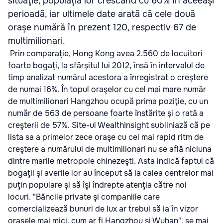
situaţie, populaţia lor crescând cu 60% în aceeaşi
perioadă, iar ultimele date arată că cele două
oraşe numără în prezent 120, respectiv 67 de
multimilionari.
Prin comparaţie, Hong Kong avea 2.560 de locuitori
foarte bogaţi, la sfârşitul lui 2012, însă în intervalul de
timp analizat numărul acestora a înregistrat o creştere
de numai 16%. În topul oraşelor cu cel mai mare număr
de multimilionari Hangzhou ocupă prima poziţie, cu un
număr de 563 de persoane foarte înstărite şi o rată a
creşterii de 57%. Site-ul WealthInsight subliniază că pe
lista sa a primelor zece oraşe cu cel mai rapid ritm de
creştere a numărului de multimilionari nu se află niciuna
dintre marile metropole chinezeşti. Asta indică faptul că
bogaţii şi averile lor au început să ia calea centrelor mai
puţin populare şi să îşi îndrepte atenţia către noi
locuri. "Băncile private şi companiile care
comercializează bunuri de lux ar trebui să ia în vizor
oraşele mai mici, cum ar fi Hangzhou şi Wuhan", se mai