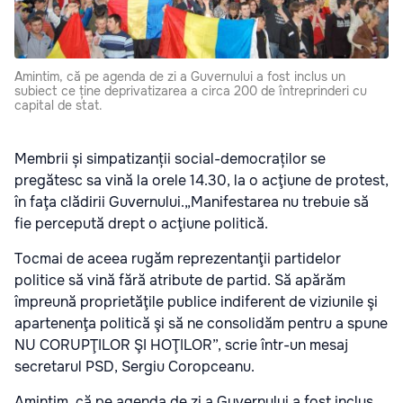
Amintim, că pe agenda de zi a Guvernului a fost inclus un
subiect ce ține deprivatizarea a circa 200 de întreprinderi cu
capital de stat.
Membrii și simpatizanții social-democraților se
pregătesc sa vină la orele 14.30, la o acţiune de protest,
în faţa clădirii Guvernului.„Manifestarea nu trebuie să
fie percepută drept o acţiune politică.
Tocmai de aceea rugăm reprezentanţii partidelor
politice să vină fără atribute de partid. Să apărăm
împreună proprietăţile publice indiferent de viziunile şi
apartenenţa politică şi să ne consolidăm pentru a spune
NU CORUPŢILOR ŞI HOŢILOR”, scrie într-un mesaj
secretarul PSD, Sergiu Coropceanu.
Amintim, că pe agenda de zi a Guvernului a fost inclus