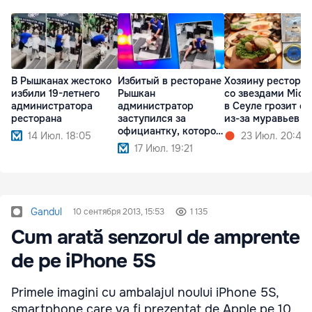
В Рышканах жестоко
Избитый в ресторане
Хозяину рестора
избили 19-летнего
Рышкан
со звездами Miche
администратора
администратор
в Сеуле грозит с
ресторана
заступился за
из-за муравьев в
официантку, которой
14 Июл. 18:05
23 Июл. 20:45
угрожали
17 Июл. 19:21
Gandul
10 сентября 2013, 15:53
1 135
Cum arată senzorul de amprente
de pe iPhone 5S
Primele imagini cu ambalajul noului iPhone 5S,
smartphone care va fi prezentat de Apple pe 10