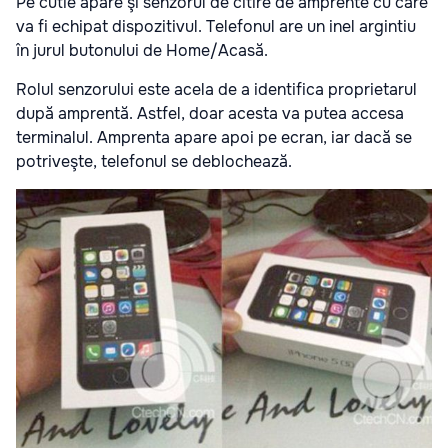
Pe cutie apare şi senzorul de citire de amprente cu care
va fi echipat dispozitivul. Telefonul are un inel argintiu
în jurul butonului de Home/Acasă.
Rolul senzorului este acela de a identifica proprietarul
după amprentă. Astfel, doar acesta va putea accesa
terminalul. Amprenta apare apoi pe ecran, iar dacă se
potriveşte, telefonul se deblochează.