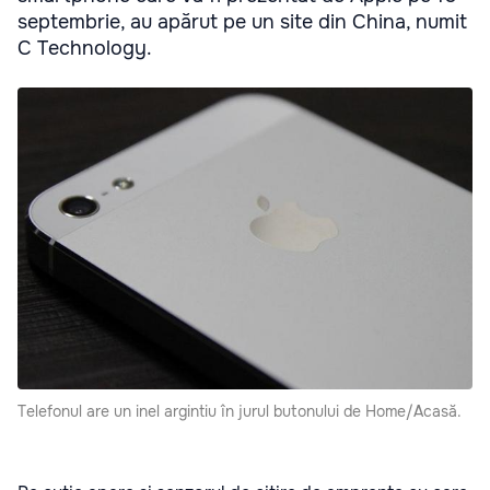
septembrie, au apărut pe un site din China, numit
C Technology.
Telefonul are un inel argintiu în jurul butonului de Home/Acasă.