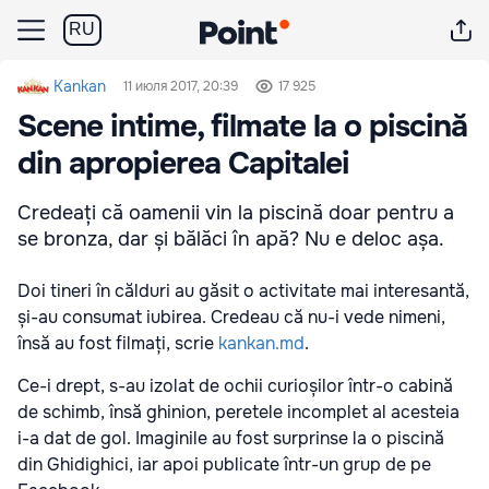
RU
Kankan
11 июля 2017, 20:39
17 925
Scene intime, filmate la o piscină
din apropierea Capitalei
Credeați că oamenii vin la piscină doar pentru a
se bronza, dar și bălăci în apă? Nu e deloc așa.
Doi tineri în călduri au găsit o activitate mai interesantă,
și-au consumat iubirea. Credeau că nu-i vede nimeni,
însă au fost filmați, scrie
kankan.md
.
Ce-i drept, s-au izolat de ochii curioșilor într-o cabină
de schimb, însă ghinion, peretele incomplet al acesteia
i-a dat de gol. Imaginile au fost surprinse la o piscină
din Ghidighici, iar apoi publicate într-un grup de pe