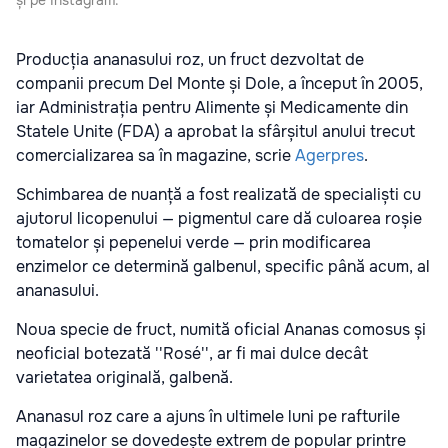
și pe Instagram.
Producția ananasului roz, un fruct dezvoltat de
companii precum Del Monte și Dole, a început în 2005,
iar Administrația pentru Alimente și Medicamente din
Statele Unite (FDA) a aprobat la sfârșitul anului trecut
comercializarea sa în magazine, scrie
Agerpres
.
Schimbarea de nuanță a fost realizată de specialiști cu
ajutorul licopenului — pigmentul care dă culoarea roșie
tomatelor și pepenelui verde — prin modificarea
enzimelor ce determină galbenul, specific până acum, al
ananasului.
Noua specie de fruct, numită oficial Ananas comosus și
neoficial botezată ''Rosé'', ar fi mai dulce decât
varietatea originală, galbenă.
Ananasul roz care a ajuns în ultimele luni pe rafturile
magazinelor se dovedește extrem de popular printre