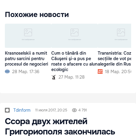
Похожие новости
Krasnoselskii a numit
Cum o tânără din
Transnistria: Cozi şi
patru sarcini pentru
Căuşeni şi-a pus pe
secțiile de vot pen
procesul de negocieri
roate o afacere cu alun
alegerile din Rusia
ecologic
28 Мар. 17:36
18 Мар. 20:50
27 Мар. 11:28
Tdinform
11 июля 2017, 20:25
4 791
Ссора двух жителей
Григориополя закончилась