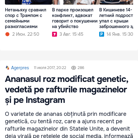
Нетаньяху сравнил
В парке произошел
В Кишиневе 14-
спор с Трампом с
конфликт, адвокат
летний подросток
семейными
говорит о покушении
упал с крыши
разногласиями
на убийство
заброшенного зд
2 Июн. 22:50
3 Авг. 15:45
14 Янв. 15:30
Agerpres
11 июля 2017, 20:22
286
Ananasul roz modificat genetic,
vedetă pe rafturile magazinelor
și pe Instagram
O varietate de ananas obținută prin modificare
genetică, cu tentă roz, care a ajuns recent pe
rafturile magazinelor din Statele Unite, a devenit
deja virală pe rețelele de social media, informează