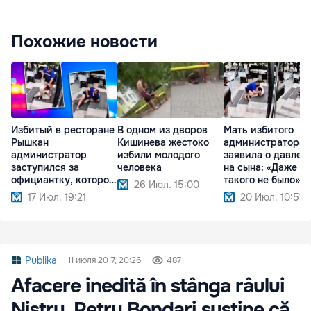
Похожие новости
Избитый в ресторане
В одном из дворов
Мать избитого
Рышкан
Кишинева жестоко
администратора
администратор
избили молодого
заявила о давлен
заступился за
человека
на сына: «Даже в 
официантку, которой
такого не было»
26 Июл. 15:00
угрожали
17 Июл. 19:21
20 Июл. 10:51
Publika
11 июля 2017, 20:26
487
Afacere inedită în stânga râului
Nistru. Petru Bondari susţine că