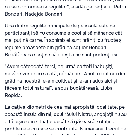
nu se conformează regulilor", a adăugat soţia lui Petru
Bondari, Nadejda Bondari.
Una dintre regulile principale de pe insulă este ca
participanţii să nu consume alcool şi să mănânce cât
mai puţină carne. În schimb ei sunt hrăniţi cu fructe şi
legume proaspete din grădina soţilor Bondari.
Bucătăreasa susţine că aceştia nu sunt pretenţioşi.
"Avem câteodată terci, pe urmă cartofi înăbuşiţi,
mazăre verde cu salată, cârnăciori. Anul trecut noi din
grădina noastră le-am cultivat şi le-am adus aici şi
făceam totul natural", a spus bucătăreasă, Liuba
Repida.
La câţiva kilometri de cea mai apropiată localitate, pe
această insulă din mijlocul râului Nistru, angajaţii nu au
altă ieşire din situaţie decât să găsească soluţii la
problemele cu care se confruntă. Numai anul trecut pe