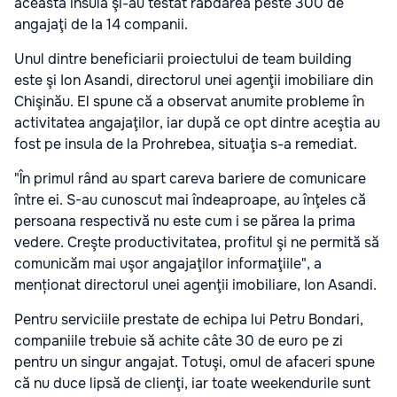
această insulă şi-au testat răbdarea peste 300 de
angajaţi de la 14 companii.
Unul dintre beneficiarii proiectului de team building
este şi Ion Asandi, directorul unei agenţii imobiliare din
Chişinău. El spune că a observat anumite probleme în
activitatea angajaţilor, iar după ce opt dintre aceştia au
fost pe insula de la Prohrebea, situaţia s-a remediat.
"În primul rând au spart careva bariere de comunicare
între ei. S-au cunoscut mai îndeaproape, au înţeles că
persoana respectivă nu este cum i se părea la prima
vedere. Creşte productivitatea, profitul şi ne permită să
comunicăm mai uşor angajaţilor informaţiile", a
menționat directorul unei agenţii imobiliare, Ion Asandi.
Pentru serviciile prestate de echipa lui Petru Bondari,
companiile trebuie să achite câte 30 de euro pe zi
pentru un singur angajat. Totuşi, omul de afaceri spune
că nu duce lipsă de clienţi, iar toate weekendurile sunt