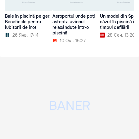
Baie în piscină pe ger.
Aeroportul unde poți
Un model din Span
Beneficiile pentru
aștepta avionul
căzut în piscină în
iubitorii de înot
relaxândute într-o
timpul defilării
piscină
26 Янв. 17:14
28 Сен. 13:20
10 Окт. 15:27