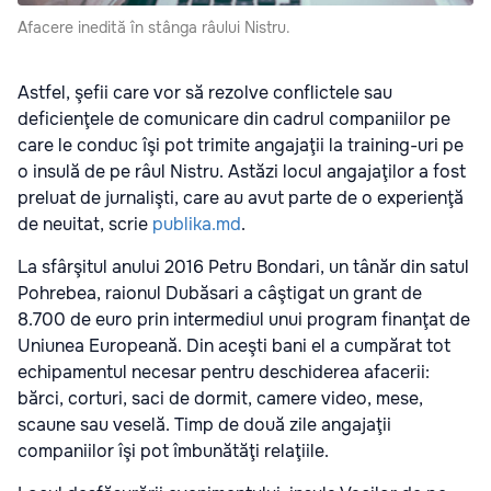
Afacere inedită în stânga râului Nistru.
Astfel, şefii care vor să rezolve conflictele sau
deficienţele de comunicare din cadrul companiilor pe
care le conduc îşi pot trimite angajaţii la training-uri pe
o insulă de pe râul Nistru. Astăzi locul angajaţilor a fost
preluat de jurnalişti, care au avut parte de o experienţă
de neuitat, scrie
publika.md
.
La sfârşitul anului 2016 Petru Bondari, un tânăr din satul
Pohrebea, raionul Dubăsari a câştigat un grant de
8.700 de euro prin intermediul unui program finanţat de
Uniunea Europeană. Din aceşti bani el a cumpărat tot
echipamentul necesar pentru deschiderea afacerii:
bărci, corturi, saci de dormit, camere video, mese,
scaune sau veselă. Timp de două zile angajaţii
companiilor îşi pot îmbunătăţi relaţiile.