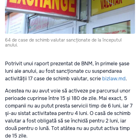
64 de case de schimb valutar sancționate de la începutul
anului.
Potrivit unui raport prezentat de BNM, în primele șase
luni ale anului, au fost sancționate cu suspendarea
activității 17 case de schimb valutar, scrie
bizlaw.md
.
Acestea nu au avut voie să activeze pe parcursul unor
perioade cuprinse între 15 și 180 de zile. Mai exact, 5
companii nu au putut presta servicii timp de 6 luni, iar 7
și-au sistat activitatea pentru 4 luni. O casă de schimb
valutar a fost obligată să se închidă pentru 2 luni, iar
două pentru o lună. Tot atâtea nu au putut activa timp
de 15 zile.