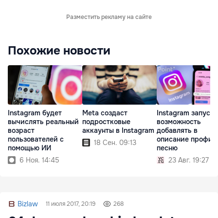
Разместить рекламу на сайте
Похожие новости
Instagram будет
Meta создаст
Instagram запуст
вычислять реальный
подростковые
возможность
возраст
аккаунты в Instagram
добавлять в
пользователей с
описание профил
18 Сен. 09:13
помощью ИИ
песню
6 Ноя. 14:45
23 Авг. 19:27
Bizlaw
11 июля 2017, 20:19
268