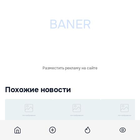
Разместить рекламу на сайте
Похожие новости
BNM va înăspri
Ucraina înăspreşte
Pericolul văzut cu 
sancțiunile pentru
controalele pentru ruşii
în Sângera: Crateru