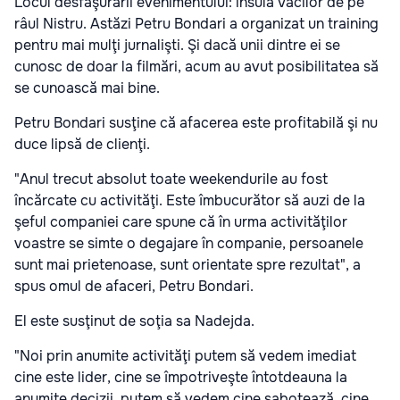
Locul desfăşurării evenimentului: insula Vacilor de pe
râul Nistru. Astăzi Petru Bondari a organizat un training
pentru mai mulţi jurnalişti. Şi dacă unii dintre ei se
cunosc de doar la filmări, acum au avut posibilitatea să
se cunoască mai bine.
Petru Bondari susţine că afacerea este profitabilă şi nu
duce lipsă de clienţi.
"Anul trecut absolut toate weekendurile au fost
încărcate cu activităţi. Este îmbucurător să auzi de la
şeful companiei care spune că în urma activităţilor
voastre se simte o degajare în companie, persoanele
sunt mai prietenoase, sunt orientate spre rezultat", a
spus omul de afaceri, Petru Bondari.
El este susţinut de soţia sa Nadejda.
"Noi prin anumite activităţi putem să vedem imediat
cine este lider, cine se împotriveşte întotdeauna la
anumite decizii, putem să vedem cine sabotează, cine