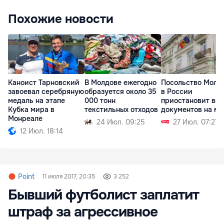
Похожие новости
Каноист Тарновский
В Молдове ежегодно
Посольство Молд
завоевал серебряную
образуется около 35
в России
медаль на этапе
000 тонн
приостановит вы
Кубка мира в
текстильных отходов
документов на ме
Монреале
24 Июл. 09:25
27 Июл. 07:27
12 Июл. 18:14
Point
11 июля 2017, 20:35
3 252
Бывший футболист заплатит
штраф за агрессивное