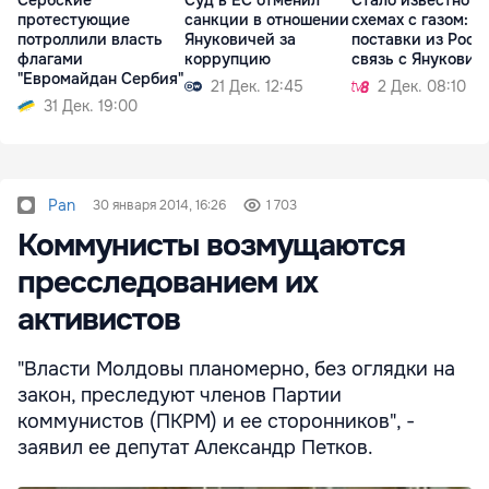
Сербские
Суд в ЕС отменил
Стало известно о
протестующие
санкции в отношении
схемах с газом:
потроллили власть
Януковичей за
поставки из Росс
флагами
коррупцию
связь с Янукович
"Евромайдан Сербия"
21 Дек. 12:45
2 Дек. 08:10
31 Дек. 19:00
Pan
30 января 2014, 16:26
1 703
Коммунисты возмущаются
пресследованием их
активистов
"Власти Молдовы планомерно, без оглядки на
закон, преследуют членов Партии
коммунистов (ПКРМ) и ее сторонников", -
заявил ее депутат Александр Петков.