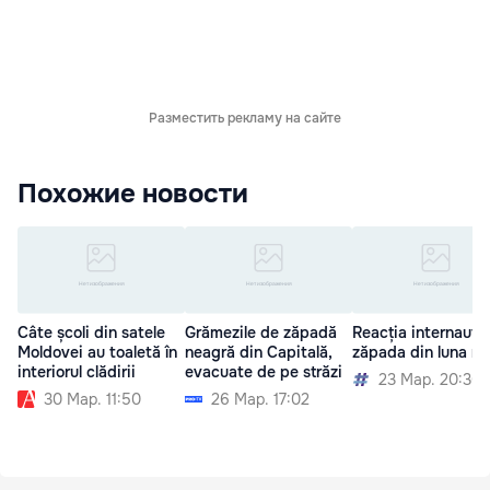
Разместить рекламу на сайте
Похожие новости
Câte școli din satele
Grămezile de zăpadă
Reacția internauțilo
Moldovei au toaletă în
neagră din Capitală,
zăpada din luna ma
interiorul clădirii
evacuate de pe străzi
23 Мар. 20:30
30 Мар. 11:50
26 Мар. 17:02