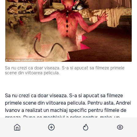
Sa nu crezi ca doar viseaza. S-a si apucat sa filmeze primele
scene din viitoarea pelicula.
Sa nu crezi ca doar viseaza. S-a si apucat sa filmeze
primele scene din viitoarea pelicula. Pentru asta, Andrei
Ivanov a realizat un machiaj specific pentru filmele de
groaza. Dupa ce machiajul a prins contur, make-up
artistul Andrei Ivanov se transforma in regizor de film,
da comanda “actiune” si... tot el filmeaza.