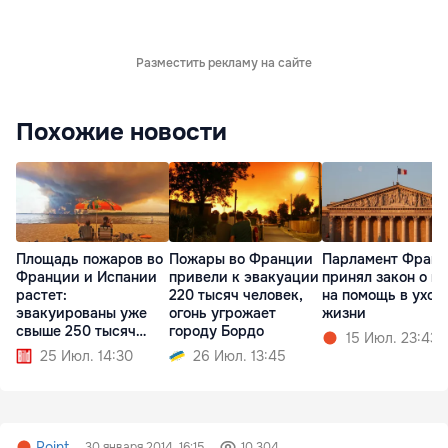
Разместить рекламу на сайте
Похожие новости
Площадь пожаров во
Пожары во Франции
Парламент Фран
Франции и Испании
привели к эвакуации
принял закон о п
растет:
220 тысяч человек,
на помощь в уход
эвакуированы уже
огонь угрожает
жизни
свыше 250 тысяч
городу Бордо
15 Июл. 23:43
человек
25 Июл. 14:30
26 Июл. 13:45
Point
30 января 2014, 16:15
10 304