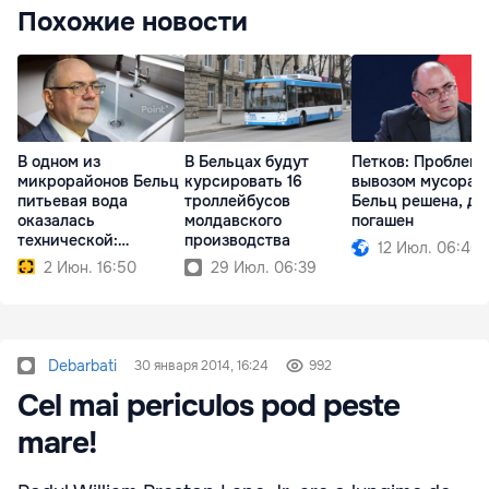
Похожие новости
В одном из
В Бельцах будут
Петков: Проблема
микрорайонов Бельц
курсировать 16
вывозом мусора 
питьевая вода
троллейбусов
Бельц решена, до
оказалась
молдавского
погашен
технической:
производства
12 Июл. 06:40
обнаружены нитриты
2 Июн. 16:50
29 Июл. 06:39
Debarbati
30 января 2014, 16:24
992
Cel mai periculos pod peste
mare!