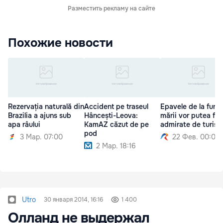
Разместить рекламу на сайте
Похожие новости
Rezervația naturală din
Accident pe traseul
Epavele de la fund
Brazilia a ajuns sub
Hâncești-Leova:
mării vor putea fi
apa râului
KamAZ căzut de pe
admirate de turiști
pod
3 Мар. 07:00
22 Фев. 00:00
2 Мар. 18:16
Utro
30 января 2014, 16:16
1 400
Олланд не выдержал