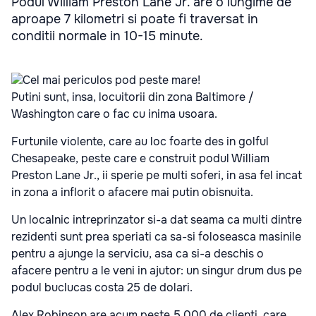
Podul William Preston Lane Jr. are o lungime de
aproape 7 kilometri si poate fi traversat in
conditii normale in 10-15 minute.
Putini sunt, insa, locuitorii din zona Baltimore /
Washington care o fac cu inima usoara.
Furtunile violente, care au loc foarte des in golful
Chesapeake, peste care e construit podul William
Preston Lane Jr., ii sperie pe multi soferi, in asa fel incat
in zona a inflorit o afacere mai putin obisnuita.
Un localnic intreprinzator si-a dat seama ca multi dintre
rezidenti sunt prea speriati ca sa-si foloseasca masinile
pentru a ajunge la serviciu, asa ca si-a deschis o
afacere pentru a le veni in ajutor: un singur drum dus pe
podul buclucas costa 25 de dolari.
Alex Robinson are acum peste 5.000 de clienti, care