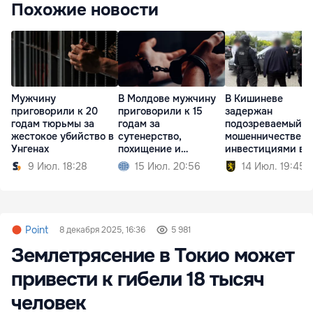
Похожие новости
Мужчину
В Молдове мужчину
В Кишиневе
приговорили к 20
приговорили к 15
задержан
годам тюрьмы за
годам за
подозреваемый в
жестокое убийство в
сутенерство,
мошенничестве с
Унгенах
похищение и
инвестициями в
изнасилование
недвижимость
9 Июл. 18:28
15 Июл. 20:56
14 Июл. 19:45
Point
8 декабря 2025, 16:36
5 981
​​Землетрясение в Токио может
привести к гибели 18 тысяч
человек