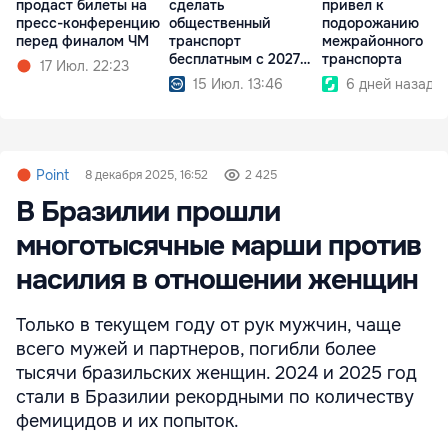
продаст билеты на
сделать
привел к
пресс-конференцию
общественный
подорожанию
перед финалом ЧМ
транспорт
межрайонного
бесплатным с 2027
транспорта
17 Июл. 22:23
года
15 Июл. 13:46
6 дней назад
Point
8 декабря 2025, 16:52
2 425
В Бразилии прошли
многотысячные марши против
насилия в отношении женщин
Только в текущем году от рук мужчин, чаще
всего мужей и партнеров, погибли более
тысячи бразильских женщин. 2024 и 2025 год
стали в Бразилии рекордными по количеству
фемицидов и их попыток.