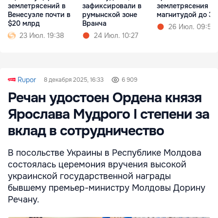
землетрясений в
зафиксировали в
землетрясения
Венесуэле почти в
румынской зоне
магнитудой до 3,
$20 млрд
Вранча
26 Июл. 09:57
23 Июл. 19:38
24 Июл. 10:27
Rupor
8 декабря 2025, 16:33
6 909
Речан удостоен Ордена князя
Ярослава Мудрого I степени за
вклад в сотрудничество
В посольстве Украины в Республике Молдова
состоялась церемония вручения высокой
украинской государственной награды
бывшему премьер-министру Молдовы Дорину
Речану.