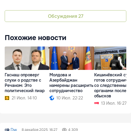
Обсуждения
27
Похожие новости
Гаснаш опроверг
Молдова и
Кишинёвский суд
слухи о родстве с
Азербайджан
готов сотруднича
Речаном: Это
намерены расширить
со следственным
политический пиар
сотрудничество
органами после
обысков
21 Июл. 14:10
10 Июл. 22:22
13 Июл. 16:27
Dw
8 декабря 2025, 16:27
4 309