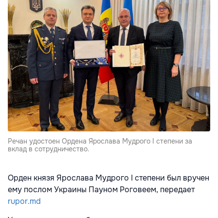
Речан удостоен Ордена Ярослава Мудрого I степени за
вклад в сотрудничество.
Орден князя Ярослава Мудрого I степени был вручен
ему послом Украины Пауном Роговеем, передает
rupor.md