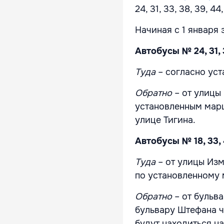
24, 31, 33, 38, 39, 44
Начиная с 1 января
Автобусы № 24, 31, 
Туда
– согласно ус
Обратно
– от улицы
установленным марш
улице Тигина.
Автобусы № 18, 33, 
Туда
– от улицы Из
по установленному
Обратно
– от бульв
бульвару Штефана ч
будут находиться н