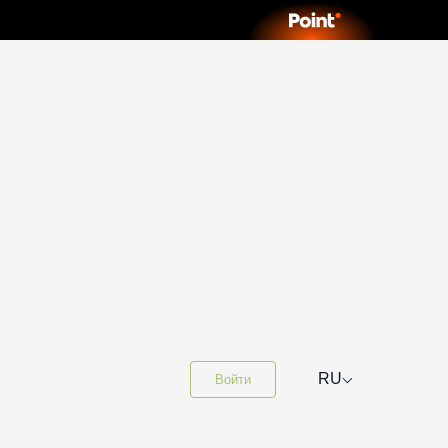
⌵
RU
Войти