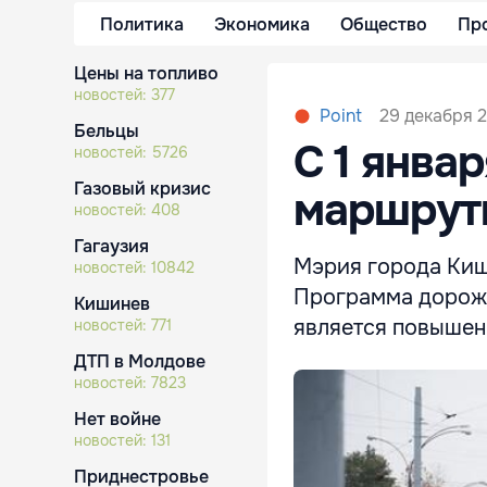
Политика
Экономика
Общество
Пр
Цены на топливо
новостей:
377
29 декабря 2
Point
Бельцы
С 1 янва
новостей:
5726
Газовый кризис
маршруты
новостей:
408
Гагаузия
Мэрия города Киши
новостей:
10842
Программа дорожн
Кишинев
является повышен
новостей:
771
ДТП в Молдове
новостей:
7823
Нет войне
новостей:
131
Приднестровье