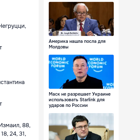
Негруцци,
Америка нашла посла для
Молдовы
т
нстантина
Маск не разрешает Украине
использовать Starlink для
т
ударов по России
Измаил, 88,
8, 24, 31,