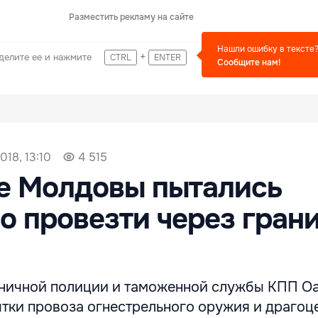
Разместить рекламу на сайте
Нашли ошибку в тексте
+
делите ее и нажмите
CTRL
ENTER
Сообщите нам!
018, 13:10
4 515
е Молдовы пытались
о провезти через гран
ничной полиции и таможенной службы КПП О
ытки провоза огнестрельного оружия и драгоц