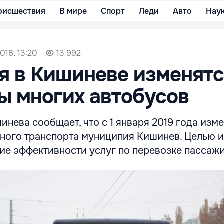
оисшествия
В мире
Спорт
Леди
Авто
Нау
018, 13:20
13 992
ря в Кишиневе изменят
 многих автобусов
нева сообщает, что с 1 января 2019 года изм
ого транспорта муниципия Кишинев. Целью 
ие эффективности услуг по перевозке пассаж