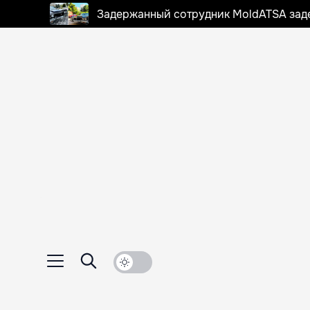
Задержанный сотрудник MoldATSA задек