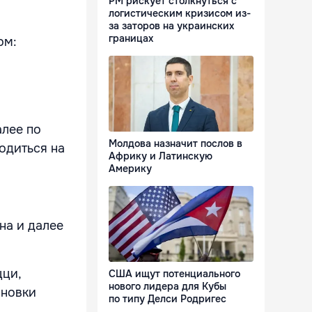
РМ рискует столкнуться с
логистическим кризисом из-
за заторов на украинских
границах
ом:
алее по
Молдова назначит послов в
одиться на
Африку и Латинскую
Америку
на и далее
цци,
США ищут потенциального
нового лидера для Кубы
ановки
по типу Делси Родригес