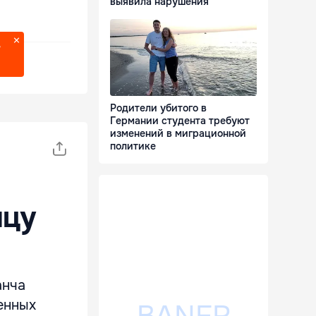
выявила нарушения
?
Родители убитого в
Германии студента требуют
изменений в миграционной
политике
ицу
анча
енных