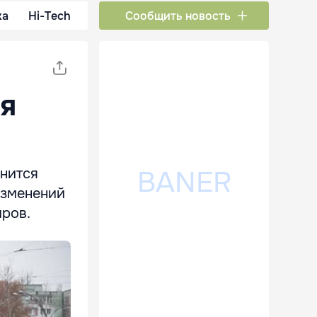
ка
Hi-Tech
Сообщить новость
ся
енится
изменений
иров.