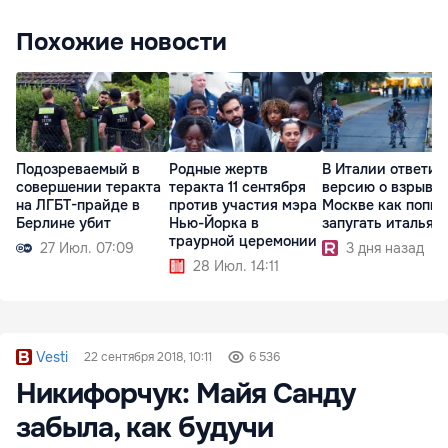
Похожие новости
Подозреваемый в
Родные жертв
В Италии ответил
совершении теракта
теракта 11 сентября
версию о взрыве 
на ЛГБТ-прайде в
против участия мэра
Москве как попыт
Берлине убит
Нью-Йорка в
запугать итальян
траурной церемонии
27 Июл. 07:09
3 дня назад
28 Июл. 14:11
Vesti
22 сентября 2018, 10:11
6 536
Никифорчук: Майя Санду
забыла, как будучи