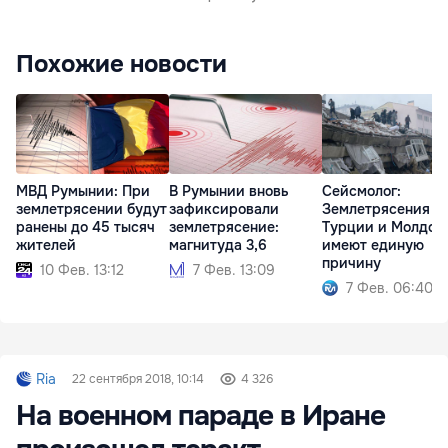
Похожие новости
МВД Румынии: При
В Румынии вновь
Сейсмолог:
землетрясении будут
зафиксировали
Землетрясения в
ранены до 45 тысяч
землетрясение:
Турции и Молдов
жителей
магнитуда 3,6
имеют единую
причину
10 Фев. 13:12
7 Фев. 13:09
7 Фев. 06:40
Ria
22 сентября 2018, 10:14
4 326
На военном параде в Иране