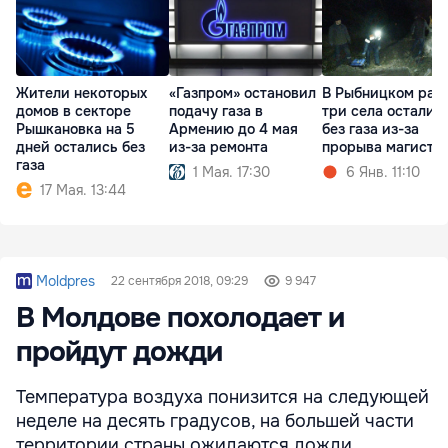
Жители некоторых
«Газпром» остановил
В Рыбницком рай
домов в секторе
подачу газа в
три села осталис
Рышкановка на 5
Армению до 4 мая
без газа из-за
дней остались без
из-за ремонта
прорыва магистр
газа
1 Мая. 17:30
6 Янв. 11:10
17 Мая. 13:44
Moldpres
22 сентября 2018, 09:29
9 947
В Молдове похолодает и
пройдут дожди
Температура воздуха понизится на следующей
неделе на десять градусов, на большей части
территории страны ожидаются дожди.