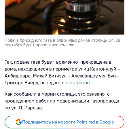
Подача природного газа в ряд жилых домов столицы 24-28
сентября будет приостановлена.mo
Так, подача газа будет временно прекращена в
дома, находящиеся в периметре улиц Кантонулуй –
Албишоара, Михай Витязул – Александру чел Бун –
Григоре Виеру, передает
moldpres.md
Как сообщили в мэрии столицы, это связано с
проведением работ по модернизации газопровода
по ул. П. Рареша.
Подпишитесь на новости Point.md в Google