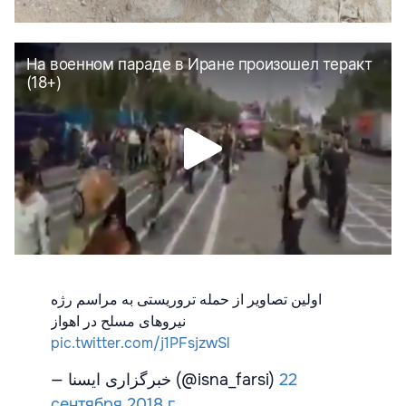
اولین تصاویر از حمله تروريستی به مراسم رژه
نیروهای مسلح در اهواز
pic.twitter.com/j1PFsjzwSl
— خبرگزاری ایسنا (@isna_farsi)
22
сентября 2018 г.