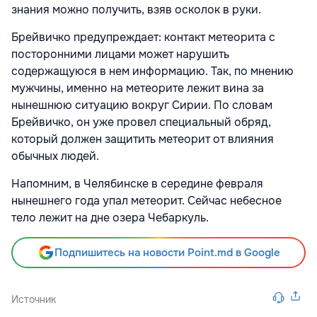
знания можно получить, взяв осколок в руки.
Брейвичко предупреждает: контакт метеорита с
посторонними лицами может нарушить
содержащуюся в нем информацию. Так, по мнению
мужчины, именно на метеорите лежит вина за
нынешнюю ситуацию вокруг Сирии. По словам
Брейвичко, он уже провел специальный обряд,
который должен защитить метеорит от влияния
обычных людей.
Напомним, в Челябинске в середине февраля
нынешнего года упал метеорит. Сейчас небесное
тело лежит на дне озера Чебаркуль.
Подпишитесь на новости Point.md в Google
Источник