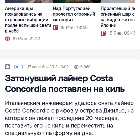
Американцы
Над Португалией
Пролетевший по 
пожаловались на
пролетел огромный
огненный шар сн
странные вибрации
метеорит
на видео жители
после вспышки света
Японии
19 Мая. 13:45
в небе
15 Янв. 09:45
19 Июл. 22:12
Delfi
17 сентября 2013, 10:02
6 060
Затонувший лайнер Costa
Concordia поставлен на киль
Итальянским инженерам удалось снять лайнер
Costa Concordia с рифов у острова Джильо, на
которых он лежал последние 20 месяцев,
поставить его на киль и переместить на
специальную платформу на дне.