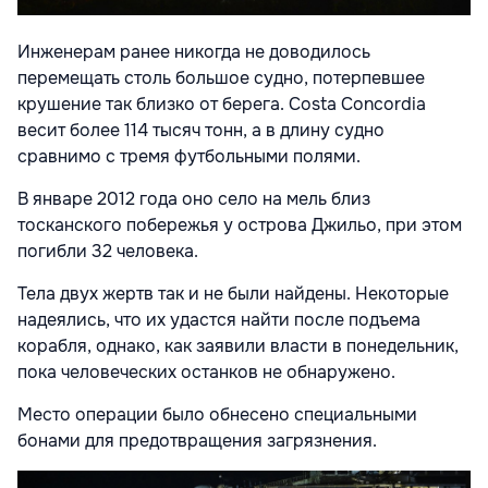
Инженерам ранее никогда не доводилось
перемещать столь большое судно, потерпевшее
крушение так близко от берега. Costa Concordia
весит более 114 тысяч тонн, а в длину судно
сравнимо с тремя футбольными полями.
В январе 2012 года оно село на мель близ
тосканского побережья у острова Джильо, при этом
погибли 32 человека.
Тела двух жертв так и не были найдены. Некоторые
надеялись, что их удастся найти после подъема
корабля, однако, как заявили власти в понедельник,
пока человеческих останков не обнаружено.
Место операции было обнесено специальными
бонами для предотвращения загрязнения.