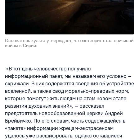
Основатель культа утверждает, что метеорит стал причиной
войны в Сирии.
«В тот день человечество получило
информационный пакет, мы называем его условно —
скрижали. В них содержатся сведения об устройстве
вселенной, а также свод морально-правовых норм,
которые помогут жить людям на этом новом этапе
развития духовных знаний», — рассказал
предстоятель новообразованной церкви Андрей
Брейвичко. По его словам, часть содержащейся в
«пакете» информации жрецам-экстрасенсам
удалось уже расшифровать, однако оставшиеся