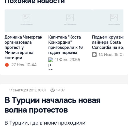
Похожие новости
Домника Чемортан
Капитана "Коста
Подъем круизног
организовала
Конкордии"
лайнера Costa
протест у
приговорили к 16
Concordia на воду
Министерства
годам тюрьмы
14 Июл. 15:07
юстиции
11 Фев. 23:55
27 Ноя. 10:44
17 сентября 2013, 10:01
1 407
В Турции началась новая
волна протестов
В Турции, где в июне проходили