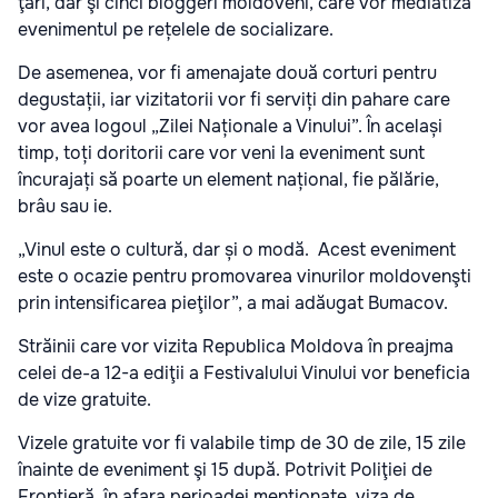
ţări, dar şi cinci bloggeri moldoveni, care vor mediatiza
evenimentul pe rețelele de socializare.
De asemenea, vor fi amenajate două corturi pentru
degustații, iar vizitatorii vor fi serviți din pahare care
vor avea logoul „Zilei Naționale a Vinului”. În același
timp, toți doritorii care vor veni la eveniment sunt
încurajați să poarte un element național, fie pălărie,
brâu sau ie.
„Vinul este o cultură, dar și o modă. Acest eveniment
este o ocazie pentru promovarea vinurilor moldovenşti
prin intensificarea pieţilor”, a mai adăugat Bumacov.
Străinii care vor vizita Republica Moldova în preajma
celei de-a 12-a ediţii a Festivalului Vinului vor beneficia
de vize gratuite.
Vizele gratuite vor fi valabile timp de 30 de zile, 15 zile
înainte de eveniment şi 15 după. Potrivit Poliţiei de
Frontieră, în afara perioadei menţionate, viza de