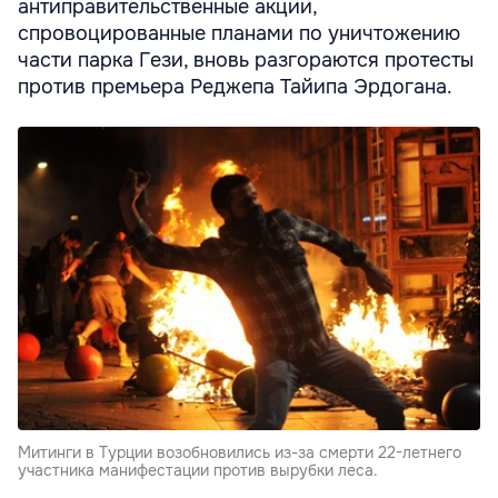
антиправительственные акции,
спровоцированные планами по уничтожению
части парка Гези, вновь разгораются протесты
против премьера Реджепа Тайипа Эрдогана.
Митинги в Турции возобновились из-за смерти 22-летнего
участника манифестации против вырубки леса.