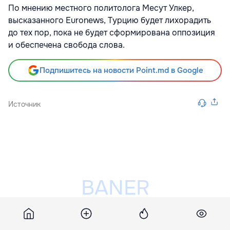
По мнению местного политолога Месут Улкер,
высказанного Euronews, Турцию будет лихорадить
до тех пор, пока не будет сформирована оппозиция
и обеспечена свобода слова.
Подпишитесь на новости Point.md в Google
Источник