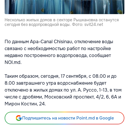
Несколько жилых домов в секторе Рышкановка останутся
сегодня без водопроводной воды. Фото: svit24.net
По данным Apa-Canal Chisinau, отключение воды
связано с необходимостью работ по настройке
недавно построенного водопровода, сообщает
NOI.md.
Таким образом, сегодня, 17 сентября, с 08.00 и до
8.00 завтрашнего утра водоснабжение будет
отключено в жилых домах по ул. А. Руссо, 1-13, в том
числе с дробями, Московский проспект, 4/2, 6, 6А и
Мирон Костин, 24.
Подпишитесь на новости Point.md в Google