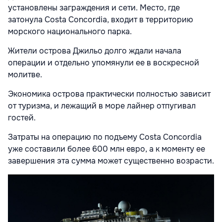
установлены заграждения и сети. Место, где
затонула Costa Concordia, входит в территорию
морского национального парка.
Жители острова Джильо долго ждали начала
операции и отдельно упомянули ее в воскресной
молитве.
Экономика острова практически полностью зависит
от туризма, и лежащий в море лайнер отпугивал
гостей.
Затраты на операцию по подъему Costa Concordia
уже составили более 600 млн евро, а к моменту ее
завершения эта сумма может существенно возрасти.