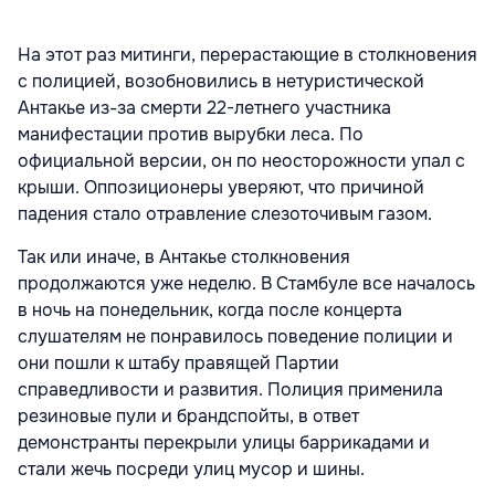
На этот раз митинги, перерастающие в столкновения
с полицией
, возобновились в нетуристической
Антакье из-за смерти 22-летнего участника
манифестации против вырубки леса. По
официальной версии, он по неосторожности упал с
крыши. Оппозиционеры уверяют, что причиной
падения стало отравление слезоточивым газом.
Так или иначе, в Антакье столкновения
продолжаются уже неделю. В Стамбуле все началось
в ночь на понедельник, когда после концерта
слушателям не понравилось поведение полиции и
они пошли к штабу правящей Партии
справедливости и развития. Полиция применила
резиновые пули и брандспойты, в ответ
демонстранты перекрыли улицы баррикадами и
стали жечь посреди улиц мусор и шины.