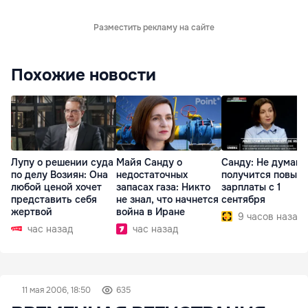
Разместить рекламу на сайте
Похожие новости
Лупу о решении суда
Майя Санду о
Санду: Не думаю,
по делу Возиян: Она
недостаточных
получится повыс
любой ценой хочет
запасах газа: Никто
зарплаты с 1
представить себя
не знал, что начнется
сентября
жертвой
война в Иране
9 часов назад
час назад
час назад
11 мая 2006, 18:50
635