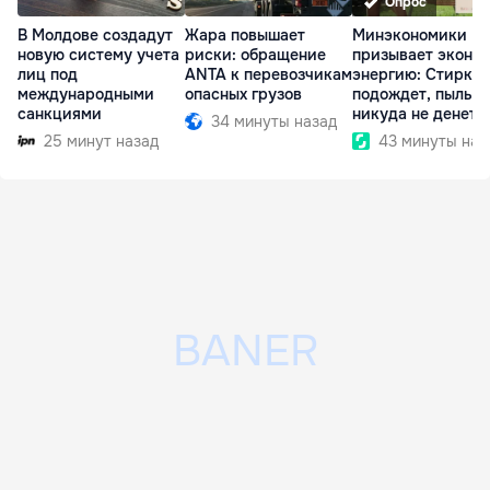
Опрос
В Молдове создадут
Жара повышает
Минэкономики
новую систему учета
риски: обращение
призывает эконо
лиц под
ANTA к перевозчикам
энергию: Стирка
международными
опасных грузов
подождет, пыль
санкциями
никуда не денетс
34 минуты назад
25 минут назад
43 минуты наз