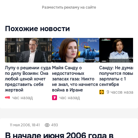
Разместить рекламу на сайте
Похожие новости
Лупу о решении суда
Майя Санду о
Санду: Не думаю,
по делу Возиян: Она
недостаточных
получится повыс
любой ценой хочет
запасах газа: Никто
зарплаты с 1
представить себя
не знал, что начнется
сентября
жертвой
война в Иране
9 часов назад
час назад
час назад
11 мая 2006, 18:41
493
В начале июня 2006 года в