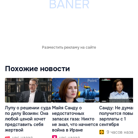
Разместить рекламу на сайте
Похожие новости
Лупу о решении суда
Майя Санду о
Санду: Не думаю,
по делу Возиян: Она
недостаточных
получится повыс
любой ценой хочет
запасах газа: Никто
зарплаты с 1
представить себя
не знал, что начнется
сентября
жертвой
война в Иране
9 часов назад
час назад
час назад