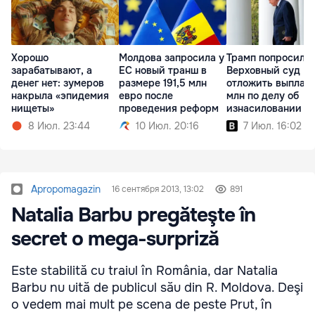
Хорошо
Молдова запросила у
Трамп попросил
зарабатывают, а
ЕС новый транш в
Верховный суд
денег нет: зумеров
размере 191,5 млн
отложить выплату
накрыла «эпидемия
евро после
млн по делу об
нищеты»
проведения реформ
изнасиловании
8 Июл. 23:44
10 Июл. 20:16
7 Июл. 16:02
Apropomagazin
16 сентября 2013, 13:02
891
Natalia Barbu pregăteşte în
secret o mega-surpriză
Este stabilită cu traiul în România, dar Natalia
Barbu nu uită de publicul său din R. Moldova. Deşi
o vedem mai mult pe scena de peste Prut, în