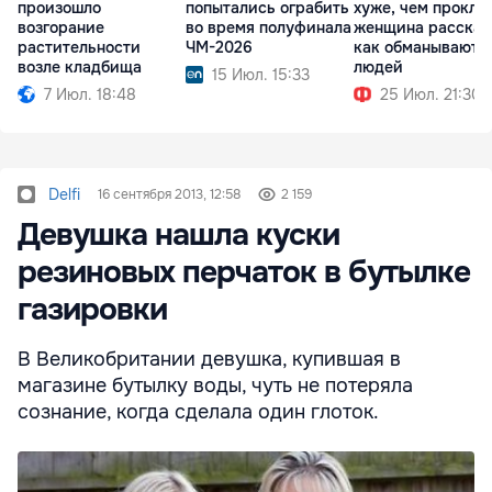
произошло
попытались ограбить
хуже, чем прокля
возгорание
во время полуфинала
женщина рассказ
растительности
ЧМ-2026
как обманывают
возле кладбища
людей
15 Июл. 15:33
7 Июл. 18:48
25 Июл. 21:30
Delfi
16 сентября 2013, 12:58
2 159
Девушка нашла куски
резиновых перчаток в бутылке
газировки
В Великобритании девушка, купившая в
магазине бутылку воды, чуть не потеряла
сознание, когда сделала один глоток.