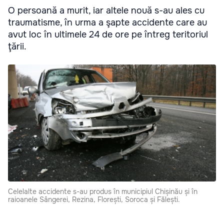
O persoană a murit, iar altele nouă s-au ales cu
traumatisme, în urma a şapte accidente care au
avut loc în ultimele 24 de ore pe întreg teritoriul
ţării.
Celelalte accidente s-au produs în municipiul Chișinău și în
raioanele Sângerei, Rezina, Florești, Soroca și Fălești.