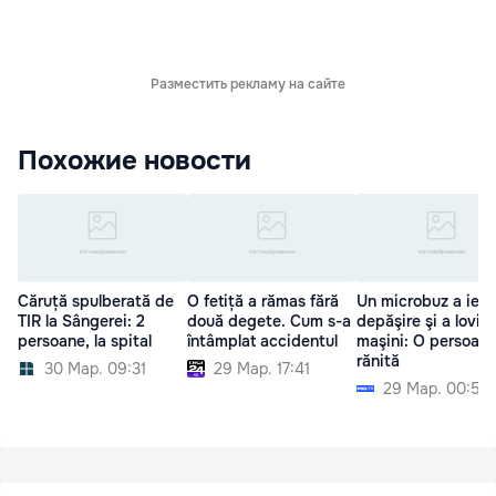
Разместить рекламу на сайте
Похожие новости
Căruță spulberată de
O fetiță a rămas fără
Un microbuz a ieşit
TIR la Sângerei: 2
două degete. Cum s-a
depăşire şi a lovit 
persoane, la spital
întâmplat accidentul
maşini: O persoană
rănită
30 Мар. 09:31
29 Мар. 17:41
29 Мар. 00:52