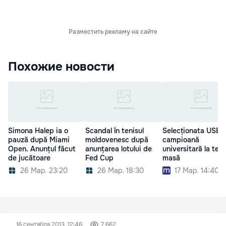
Разместить рекламу на сайте
Похожие новости
Simona Halep ia o
Scandal în tenisul
Selecționata USEF
pauză după Miami
moldovenesc după
campioană
Open. Anunțul făcut
anunțarea lotului de
universitară la ten
de jucătoare
Fed Cup
masă
26 Мар. 23:20
26 Мар. 18:30
17 Мар. 14:40
16 сентября 2013, 12:46
7 662