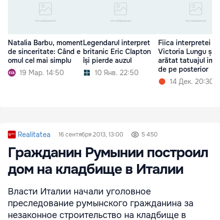
Natalia Barbu, moment
Legendarul interpret
Fiica interpretei
de sinceritate: Când e
britanic Eric Clapton
Victoria Lungu și-
omul cel mai simplu
își pierde auzul
arătat tatuajul ime
de pe posterior
19 Мар. 14:50
10 Янв. 22:50
14 Дек. 20:30
Realitatea
16 сентября 2013, 13:00
5 450
Гражданин Румынии построил
дом на кладбище в Италии
Власти Италии начали уголовное
преследование румынского гражданина за
незаконное строительство на кладбище в