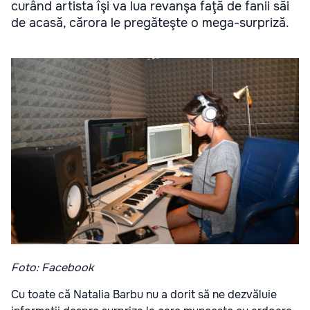
curând artista îşi va lua revanşa faţă de fanii săi
de acasă, cărora le pregăteşte o mega-surpriză.
Foto: Facebook
Cu toate că Natalia Barbu nu a dorit să ne dezvăluie