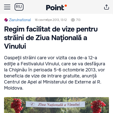
RU
Ziarulnational
16 сентября 2013, 13:12
713
Regim facilitat de vize pentru
străini de Ziua Naţională a
Vinului
Oaspeţii străini care vor vizita cea de-a 12-a
ediţie a Festivalului Vinului, care se va desfăşura
la Chişinău în perioada 5-6 octombrie 2013, vor
beneficia de vize de intrare gratuite, anunță
Centrul de Apel al Ministerului de Externe al R.
Moldova.