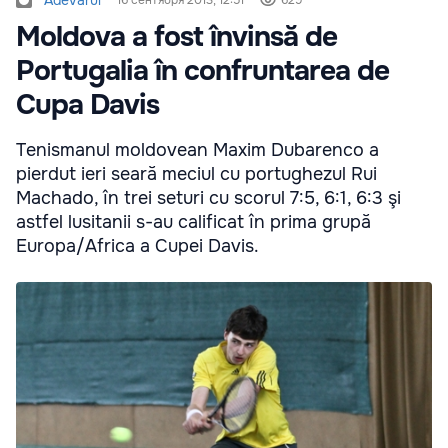
Adevarul
16 сентября 2013, 12:51
629
Moldova a fost învinsă de
Portugalia în confruntarea de
Cupa Davis
Tenismanul moldovean Maxim Dubarenco a
pierdut ieri seară meciul cu portughezul Rui
Machado, în trei seturi cu scorul 7:5, 6:1, 6:3 şi
astfel lusitanii s-au calificat în prima grupă
Europa/Africa a Cupei Davis.