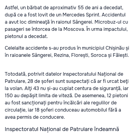
Astfel, un bărbat de aproximativ 55 de ani a decedat,
după ce a fost lovit de un Mercedes Sprint. Accidentul
a avut loc dimineaţă în raionul Sângerei. Microbuz-ul cu
pasageri se întorcea de la Moscova. În urma impactului,
pietonul a decedat.
Celelalte accidente s-au produs în municipiul Chișinău și
în raioanele Sângerei, Rezina, Florești, Soroca și Fălești.
Totodată, potrivit datelor Inspectoratului Național de
Patrulare, 28 de șoferi sunt suspectați că ar fi urcat beţi
la volan. Alţi 43 nu și-au cuplat centura de siguranță, iar
150 au depășit limita de viteză. De asemenea, 12 pietoni
au fost sancționați pentru încălcări ale regulilor de
circulație, iar 18 șoferi conduceau automobilul fără a
avea permis de conducere.
Inspectoratul Național de Patrulare îndeamnă