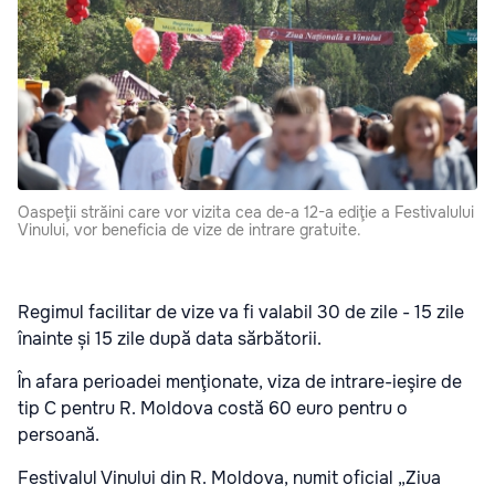
Oaspeţii străini care vor vizita cea de-a 12-a ediţie a Festivalului
Vinului, vor beneficia de vize de intrare gratuite.
Regimul facilitar de vize va fi valabil 30 de zile - 15 zile
înainte și 15 zile după data sărbătorii.
În afara perioadei menţionate, viza de intrare-ieşire de
tip C pentru R. Moldova costă 60 euro pentru o
persoană.
Festivalul Vinului din R. Moldova, numit oficial „Ziua