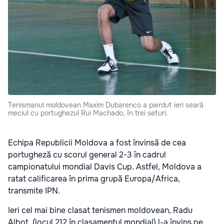
Tenismanul moldovean Maxim Dubarenco a pierdut ieri seară
meciul cu portughezul Rui Machado, în trei seturi.
Echipa Republicii Moldova a fost învinsă de cea
portugheză cu scorul general 2-3 în cadrul
campionatului mondial Davis Cup. Astfel, Moldova a
ratat calificarea în prima grupă Europa/Africa,
transmite IPN.
Ieri cel mai bine clasat tenismen moldovean, Radu
Albot, (locul 212 în clasamentul mondial) l-a învins pe