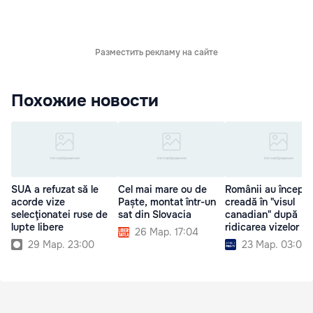
Разместить рекламу на сайте
Похожие новости
SUA a refuzat să le
Cel mai mare ou de
Românii au început
acorde vize
Paște, montat într-un
creadă în "visul
selecţionatei ruse de
sat din Slovacia
canadian" după
lupte libere
ridicarea vizelor
26 Мар. 17:04
29 Мар. 23:00
23 Мар. 03:00