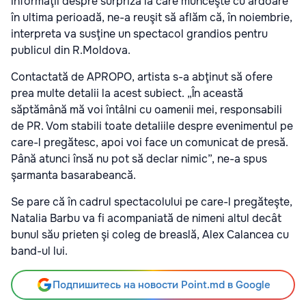
informaţii despre surpriza la care munceşte cu ardoare
în ultima perioadă, ne-a reuşit să aflăm că, în noiembrie,
interpreta va susţine un spectacol grandios pentru
publicul din R.Moldova.
Contactată de APROPO, artista s-a abţinut să ofere
prea multe detalii la acest subiect. „În această
săptămână mă voi întâlni cu oamenii mei, responsabili
de PR. Vom stabili toate detaliile despre evenimentul pe
care-l pregătesc, apoi voi face un comunicat de presă.
Până atunci însă nu pot să declar nimic”, ne-a spus
şarmanta basarabeancă.
Se pare că în cadrul spectacolului pe care-l pregăteşte,
Natalia Barbu va fi acompaniată de nimeni altul decât
bunul său prieten şi coleg de breaslă, Alex Calancea cu
band-ul lui.
Подпишитесь на новости Point.md в Google