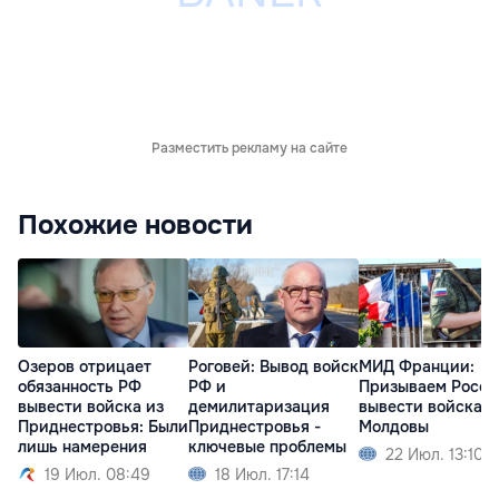
Разместить рекламу на сайте
Похожие новости
Озеров отрицает
Роговей: Вывод войск
МИД Франции:
обязанность РФ
РФ и
Призываем Росс
вывести войска из
демилитаризация
вывести войска и
Приднестровья: Были
Приднестровья -
Молдовы
лишь намерения
ключевые проблемы
22 Июл. 13:10
19 Июл. 08:49
18 Июл. 17:14