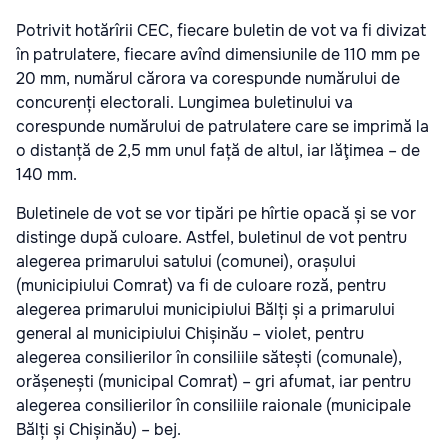
Potrivit hotărîrii CEC, fiecare buletin de vot va fi divizat
în patrulatere, fiecare avînd dimensiunile de 110 mm pe
20 mm, numărul cărora va corespunde numărului de
concurenți electorali. Lungimea buletinului va
corespunde numărului de patrulatere care se imprimă la
o distanță de 2,5 mm unul față de altul, iar lăţimea – de
140 mm.
Buletinele de vot se vor tipări pe hîrtie opacă și se vor
distinge după culoare. Astfel, buletinul de vot pentru
alegerea primarului satului (comunei), orașului
(municipiului Comrat) va fi de culoare roză, pentru
alegerea primarului municipiului Bălți și a primarului
general al municipiului Chișinău – violet, pentru
alegerea consilierilor în consiliile sătești (comunale),
orășenești (municipal Comrat) – gri afumat, iar pentru
alegerea consilierilor în consiliile raionale (municipale
Bălți și Chișinău) – bej.