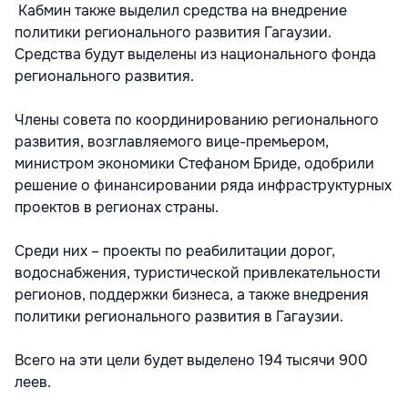
Кабмин также выделил средства на внедрение
политики регионального развития Гагаузии.
Средства будут выделены из национального фонда
регионального развития.
Члены совета по координированию регионального
развития, возглавляемого вице-премьером,
министром экономики Стефаном Бриде, одобрили
решение о финансировании ряда инфраструктурных
проектов в регионах страны.
Среди них – проекты по реабилитации дорог,
водоснабжения, туристической привлекательности
регионов, поддержки бизнеса, а также внедрения
политики регионального развития в Гагаузии.
Всего на эти цели будет выделено 194 тысячи 900
леев.