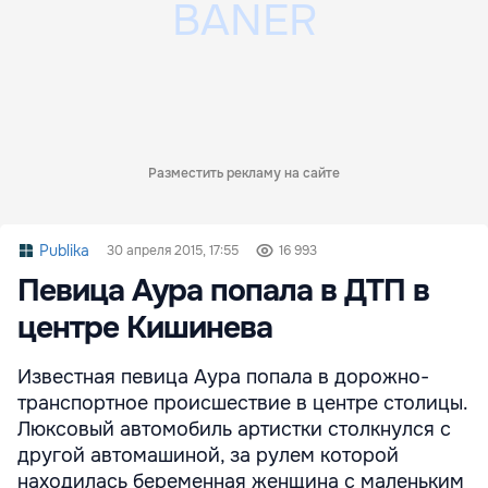
Разместить рекламу на сайте
Publika
30 апреля 2015, 17:55
16 993
Певица Аура попала в ДТП в
центре Кишинева
Известная певица Аура попала в дорожно-
транспортное происшествие в центре столицы.
Люксовый автомобиль артистки столкнулся с
другой автомашиной, за рулем которой
находилась беременная женщина с маленьким