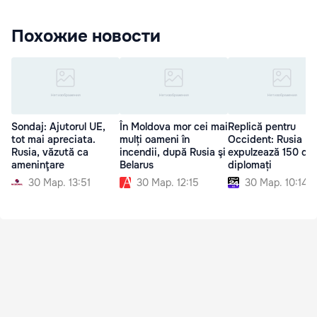
Похожие новости
Sondaj: Ajutorul UE,
În Moldova mor cei mai
Replică pentru
tot mai apreciata.
mulți oameni în
Occident: Rusia
Rusia, văzută ca
incendii, după Rusia şi
expulzează 150 de
ameninţare
Belarus
diplomați
30 Мар. 13:51
30 Мар. 12:15
30 Мар. 10:14