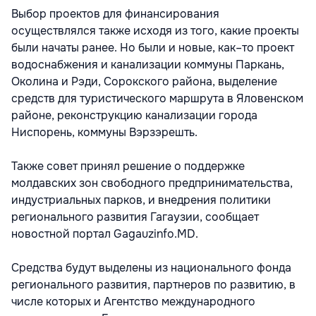
Выбор проектов для финансирования
осуществлялся также исходя из того, какие проекты
были начаты ранее. Но были и новые, как–то проект
водоснабжения и канализации коммуны Паркань,
Околина и Рэди, Сорокского района, выделение
средств для туристического маршрута в Яловенском
районе, реконструкцию канализации города
Ниспорень, коммуны Вэрзэрешть.
Также совет принял решение о поддержке
молдавских зон свободного предпринимательства,
индустриальных парков, и внедрения политики
регионального развития Гагаузии, сообщает
новостной портал Gagauzinfo.MD.
Средства будут выделены из национального фонда
регионального развития, партнеров по развитию, в
числе которых и Агентство международного