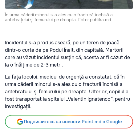
În urma căderii minorul s-a ales cu o fractură închisă a
antebrațului şi femurului pe dreapta. Foto: publika.md
Incidentul s-a produs aseară, pe un teren de joacă
dintr-o curte de pe Podul Înalt, din capitală. Martorii
care au văzut incidentul susțin că, acesta ar fi căzut de
la o înălțime de 2-3 metri.
La fața locului, medicul de urgenţă a constatat, că în
urma căderii minorul s-a ales cu o fractură închisă a
antebrațului şi femurului pe dreapta. Ulterior, copilul a
fost transportat la spitalul „Valentin Ignatenco”, pentru
investigații.
Подпишитесь на новости Point.md в Google