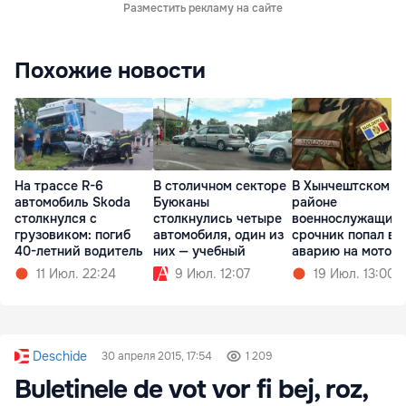
Разместить рекламу на сайте
Похожие новости
На трассе R-6
В столичном секторе
В Хынчештском
автомобиль Skoda
Буюканы
районе
столкнулся с
столкнулись четыре
военнослужащий
грузовиком: погиб
автомобиля, один из
срочник попал в
40-летний водитель
них — учебный
аварию на мотоц
11 Июл. 22:24
9 Июл. 12:07
19 Июл. 13:00
Deschide
30 апреля 2015, 17:54
1 209
Buletinele de vot vor fi bej, roz,