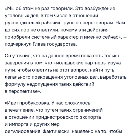
«Мы об этом не раз говорили. Это возбуждение
уголовных дел, в том числе в отношении
руководителей рабочих групп по переговорам. Нам
до сих пор не ответили, почему эти действия
приобрели системный характер и именно сейчас», —
подчеркнул Глава государства.
Он уточнил, что на данное время пока есть только
заверения в том, что «молдавские партнеры изучат
пути, чтобы ответить на этот вопрос, найти путь
легального прекращения уголовных дел, выработать
формулу недопущения таких действий
в перспективе».
«Идет пробуксовка. У нас сложилось
впечатление, что путем таких ограничений
в отношении приднестровского экспорта
и импорта и других мер
регулирования, фактически, нацелено на то, чтобы