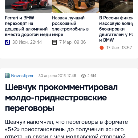
Ferrari и BMW
Назван лучший
В России фиксир
переходят на
роскошный
массовую волну
дешевый алюминий
электромобиль в
блокировки
вместо дорогой меди
мире
двигателей у Por
и BMW
30 Июн. 22:44
7 Мар. 09:36
17 Янв. 13:57
Novostipmr
30 апреля 2015, 17:45
2 614
Шевчук прокомментировал
молдо-приднестровские
переговоры
Шевчук напомнил, что переговоры в формате
«5+2» приостановлены до получения ясного
ответа, «в связи с чем молдавской стороной