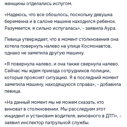
женщины отделались испугом.
«Надеюсь, что все обошлось, поскольку девушка
беременна и в салоне машине находился ребенок.
Разумеется, я сильно испугалась», - заявила Аура.
Певица утверждает, что в момент столкновения она
хотела повернуть налево на улице Космонавтов,
однако не заметила другую машину.
«Я повернула налево, и она также свернула налево.
Сейчас мы ждем приезда сотрудников полиции,
которые прояснят ситуацию. Я в последний момент
заметила машину, находящуюся справа», - добавила
певица.
«На данный момент мы не можем сказать, кто
виноват в столкновении. Мы расследуем этот
инцидент и установим водителя, виновного в ДТП», -
заявил инспектор патрульной службы.