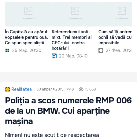
În Capitală au apărut
Referendumul anti-
Cum să îți antrenez
vopselele pentru ouă.
mixt: Trei membri ai
ochii să vadă culor
Ce spun specialiștii
CEC-ului, contra
imposibile
hotărârii
25 Мар. 20:30
27 Фев. 20:30
20 Мар. 08:10
Realitatea
30 апреля 2015, 17:48
15 658
Poliția a scos numerele RMP 006
de la un BMW. Cui aparține
mașina
Nimeni nu este scutit de respectarea