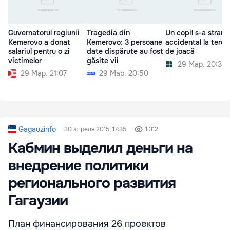
Guvernatorul regiunii
Tragedia din
Un copil s-a strang
Kemerovo a donat
Kemerovo: 3 persoane
accidental la teren
salariul pentru o zi
date dispărute au fost
de joacă
victimelor
găsite vii
29 Мар. 20:30
29 Мар. 21:07
29 Мар. 20:50
Gagauzinfo
30 апреля 2015, 17:35
1 312
Кабмин выделил деньги на
внедрение политики
регионального развития
Гагаузии
План финансирования 26 проектов