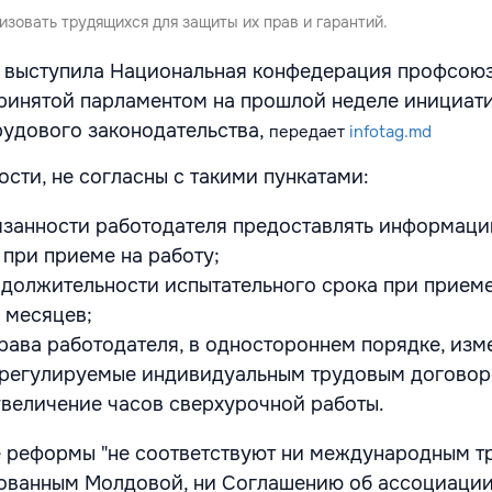
зовать трудящихся для защиты их прав и гарантий.
м выступила Национальная конфедерация профсою
ринятой парламентом на прошлой неделе инициат
удового законодательства,
передает
infotag.md
сти, не согласны с такими пункатами:
язанности работодателя предоставлять информаци
 при приеме на работу;
должительности испытательного срока при приеме
и месяцев;
рава работодателя, в одностороннем порядке, изм
, регулируемые индивидуальным трудовым договор
увеличение часов сверхурочной работы.
е реформы "не соответствуют ни международным 
ованным Молдовой, ни Соглашению об ассоциаци