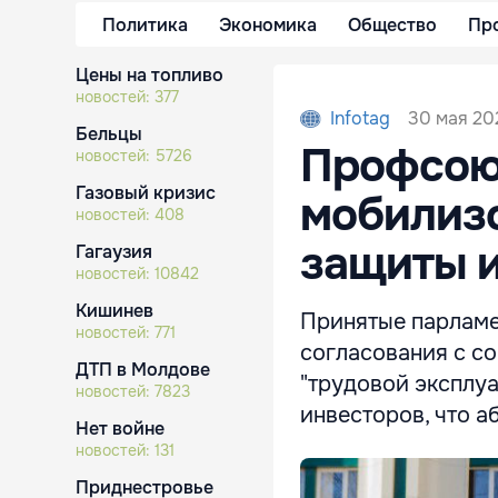
Политика
Экономика
Общество
Пр
Цены на топливо
новостей:
377
30 мая 202
Infotag
Бельцы
Профсою
новостей:
5726
Газовый кризис
мобилизо
новостей:
408
защиты и
Гагаузия
новостей:
10842
Кишинев
Принятые парламе
новостей:
771
согласования с с
ДТП в Молдове
"трудовой эксплуа
новостей:
7823
инвесторов, что 
Нет войне
новостей:
131
Приднестровье