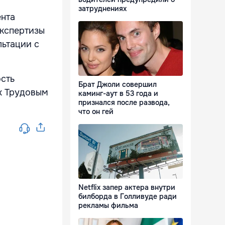
затруднениях
ента
экспертизы
ьтации с
сть
Брат Джоли совершил
х Трудовым
каминг-аут в 53 года и
признался после развода,
что он гей
Netflix запер актера внутри
билборда в Голливуде ради
рекламы фильма