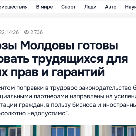
оисшествия
В мире
Спорт
Леди
Авто
Нау
2, 14:26
2 736
зы Молдовы готовы
вать трудящихся для
х прав и гарантий
нтом поправки в трудовое законодательство 
оциальными партнерами направлены на усилен
тации граждан, в пользу бизнеса и иностранн
абсолютно недопустимо".