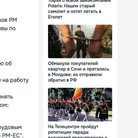
Тофан о новой авиакомпании
Polaris: Нашли старый
самолет и хотят летать в
Египет
зов РМ
ивы по
ю об
Обманули покупателей
квартир в Сочи и прятались
в Молдове: их отправили
 на работу
обратно в РФ
енять
ом;
трудовым
На Телецентре пройдут
репетиции парада:
и РМ-ЕС".
водителей предупредили о