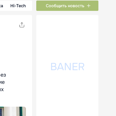
ка
Hi-Tech
Сообщить новость
без
ие
ых