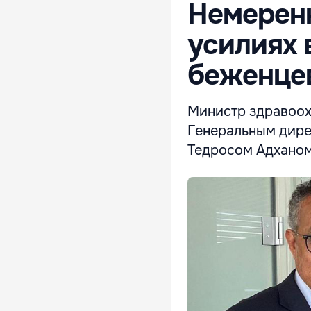
Немеренк
усилиях 
беженце
Министр здравоох
Генеральным дире
Тедросом Адханом