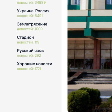
новостей:
34989
Украина-Россия
новостей:
8491
Землетрясение
новостей:
1009
Стадион
новостей:
119
Русский язык
новостей:
292
Хорошие новости
новостей:
1721