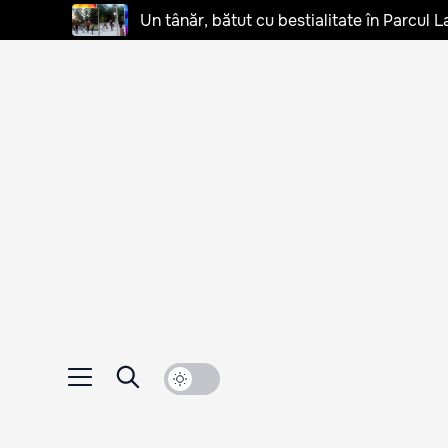
Un tânăr, bătut cu bestialitate în Parcul L