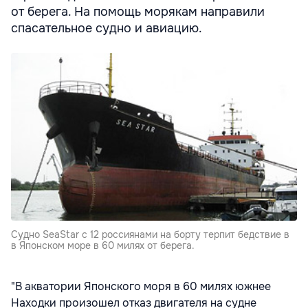
от берега. На помощь морякам направили
спасательное судно и авиацию.
Судно SeaStar с 12 россиянами на борту терпит бедствие в
в Японском море в 60 милях от берега.
"В акватории Японского моря в 60 милях южнее
Находки произошел отказ двигателя на судне