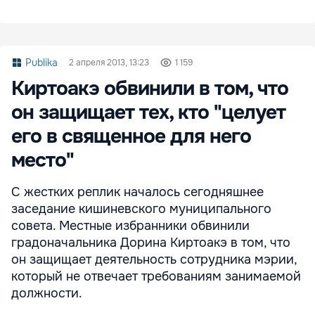
Publika
2 апреля 2013, 13:23
1 159
Киртоакэ обвинили в том, что
он защищает тех, кто "целует
его в священное для него
место"
С жестких реплик началось сегодняшнее
заседание кишиневского муниципального
совета. Местные избранники обвинили
градоначальника Дорина Киртоакэ в том, что
он защищает деятельность сотрудника мэрии,
который не отвечает требованиям занимаемой
должности.