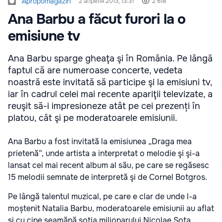
Apropomagazin
2 апреля 2013, 13:31
2 618
Ana Barbu a făcut furori la o
emisiune tv
Ana Barbu sparge gheaţa şi în România. Pe lângă
faptul că are numeroase concerte, vedeta
noastră este invitată să participe şi la emisiuni tv,
iar în cadrul celei mai recente apariţii televizate, a
reuşit să-i impresioneze atât pe cei prezenți în
platou, cât şi pe moderatoarele emisiunii.
Ana Barbu a fost invitată la emisiunea „Draga mea
prietenă”, unde artista a interpretat o melodie şi şi-a
lansat cel mai recent album al său, pe care se regăsesc
15 melodii semnate de interpretă şi de Cornel Botgros.
Pe lângă talentul muzical, pe care e clar de unde l-a
moștenit Natalia Barbu, moderatoarele emisiunii au aflat
şi cu cine seamănă soţia milionarului Nicolae Sota.