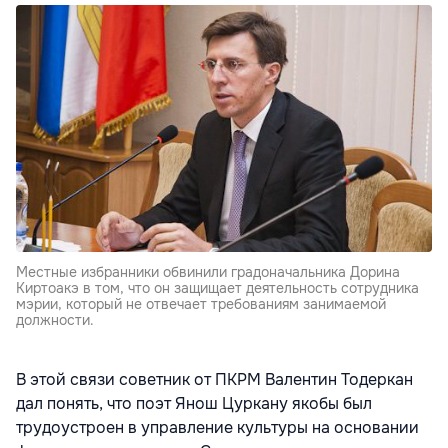
Местные избранники обвинили градоначальника Дорина
Киртоакэ в том, что он защищает деятельность сотрудника
мэрии, который не отвечает требованиям занимаемой
должности.
В этой связи советник от ПКРМ Валентин Тодеркан
дал понять, что поэт Янош Цуркану якобы был
трудоустроен в управление культуры на основании