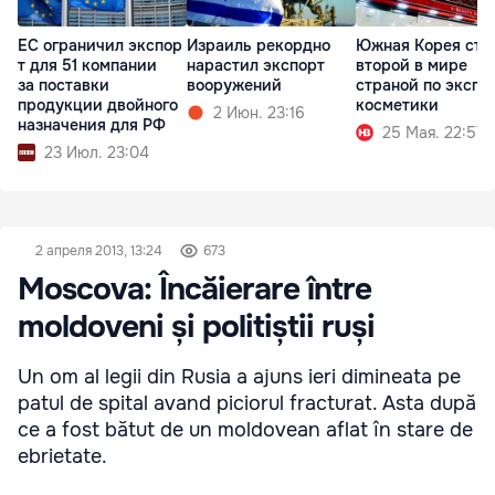
ЕС ограничил экспор
Израиль рекордно
Южная Корея ста
т для 51 компании
нарастил экспорт
второй в мире
за поставки
вооружений
страной по экспо
продукции двойного
косметики
2 Июн. 23:16
назначения для РФ
25 Мая. 22:57
23 Июл. 23:04
2 апреля 2013, 13:24
673
Moscova: Încăierare între
moldoveni și politiștii ruși
Un om al legii din Rusia a ajuns ieri dimineata pe
patul de spital avand piciorul fracturat. Asta după
ce a fost bătut de un moldovean aflat în stare de
ebrietate.