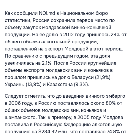
Как сообщили NOI.md в Национальном бюро
статистики, Россия сохранила первое место по
объему закупок молдавской винно-коньячной
продукции. На ее долю в 2012 году пришлось 29% от
общего объема алкогольной продукции,
поставленной на экспорт Молдовой в этот период.
По сравнению с предыдущим годом, эта доля
увеличилась на 2,1%. После России крупнейшие
объемы экспорта молдавских вин и коньяков в
прошлом пришлись на долю Беларуси (21,9%),
Украины (13,9%) и Казахстана (9,3%).
Следует отметить, что до введения винного эмбарго
в 2006 году, в Россию поставлялось около 80% от
общих объемов молдавских вин, коньяков и
шампанского. Так, к примеру, в 2005 году Молдова
поставила в Российскую Федерацию алкогольную
продукцию на $234,92 млн., что составляло 74,8% от