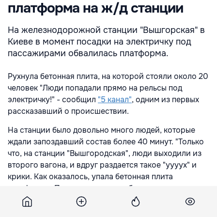
платформа на ж/д станции
На железнодорожной станции "Вышгорская" в
Киеве в момент посадки на электричку под
пассажирами обвалилась платформа.
Рухнула бетонная плита, на которой стояли около 20
человек "Люди попадали прямо на рельсы под
электричку!" - сообщил
"5 канал"
, одним из первых
рассказавший о происшествии.
На станции было довольно много людей, которые
ждали запоздавший состав более 40 минут. "Только
что, на станции "Вышгородская", люди выходили из
второго вагона, и вдруг раздается такое "уууух" и
крики. Как оказалось, упала бетонная плита
платформы. При этом весьма забавно слышать
объявления машиниста: "Прискорюємо висадку та
посадку" ("Ускоряем посадку и высадку"). Такая вот