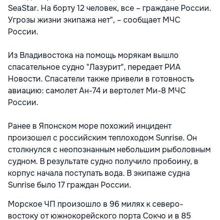
SeaStar. На борту 12 человек, все – граждане России.
Угрозы жизни экипажа нет", – сообщает МЧС
России.
Из Владивостока на помощь морякам вышло
спасательное судно "Лазурит", передает РИА
Новости. Спасатели также привели в готовность
авиацию: самолет Ан-74 и вертолет Ми-8 МЧС
России.
Ранее в Японском море похожий инцидент
произошел с российским теплоходом Sunrise. Он
столкнулся с неопознанным небольшим рыболовным
судном. В результате судно получило пробоину, в
корпус начала поступать вода. В экипаже судна
Sunrise было 17 граждан России.
Морское ЧП произошло в 96 милях к северо-
востоку от южнокорейского порта Сокчо и в 85