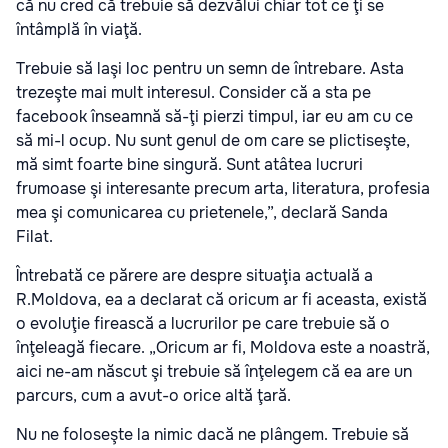
că nu cred că trebuie să dezvălui chiar tot ce ţi se
întâmplă în viaţă.
Trebuie să laşi loc pentru un semn de întrebare. Asta
trezeşte mai mult interesul. Consider că a sta pe
facebook înseamnă să-ţi pierzi timpul, iar eu am cu ce
să mi-l ocup. Nu sunt genul de om care se plictiseşte,
mă simt foarte bine singură. Sunt atâtea lucruri
frumoase şi interesante precum arta, literatura, profesia
mea şi comunicarea cu prietenele,”, declară Sanda
Filat.
Întrebată ce părere are despre situaţia actuală a
R.Moldova, ea a declarat că oricum ar fi aceasta, există
o evoluţie firească a lucrurilor pe care trebuie să o
înţeleagă fiecare. „Oricum ar fi, Moldova este a noastră,
aici ne-am născut şi trebuie să înţelegem că ea are un
parcurs, cum a avut-o orice altă ţară.
Nu ne foloseşte la nimic dacă ne plângem. Trebuie să