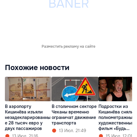
Разместить рекламу на сайте
Похожие новости
В аэропорту
В столичном секторе
Подростки из
Кишинёва изъяли
Чеканы временно
Кишинёва сняли
незадекларированны
ограничат движение
полнометражный
е 28 тысяч евро у
транспорта
художественный
двух пассажиров
фильм «Будь
13 Июл. 21:49
Золотым»
13 Июл. 21:16
15 Июл. 12:01