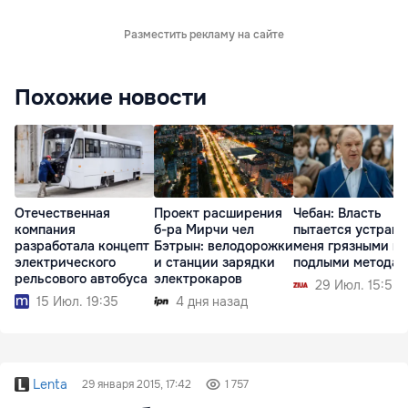
Разместить рекламу на сайте
Похожие новости
Отечественная
Проект расширения
Чебан: Власть
компания
б-ра Мирчи чел
пытается устрани
разработала концепт
Бэтрын: велодорожки
меня грязными и
электрического
и станции зарядки
подлыми метода
рельсового автобуса
электрокаров
29 Июл. 15:55
15 Июл. 19:35
4 дня назад
Lenta
29 января 2015, 17:42
1 757