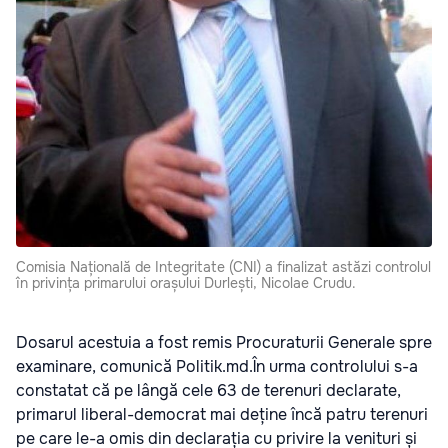
Comisia Națională de Integritate (CNI) a finalizat astăzi controlul
în privința primarului orașului Durlești, Nicolae Crudu.
Dosarul acestuia a fost remis Procuraturii Generale spre
examinare, comunică Politik.md.În urma controlului s-a
constatat că pe lângă cele 63 de terenuri declarate,
primarul liberal-democrat mai deține încă patru terenuri
pe care le-a omis din declarația cu privire la venituri și