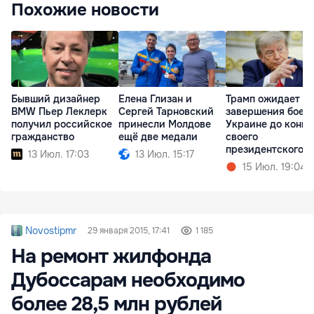
Похожие новости
Бывший дизайнер
Елена Глизан и
Трамп ожидает
BMW Пьер Леклерк
Сергей Тарновский
завершения боев 
получил российское
принесли Молдове
Украине до конца
гражданство
ещё две медали
своего
президентского
13 Июл. 17:03
13 Июл. 15:17
срока
15 Июл. 19:04
Novostipmr
29 января 2015, 17:41
1 185
На ремонт жилфонда
Дубоссарам необходимо
более 28,5 млн рублей