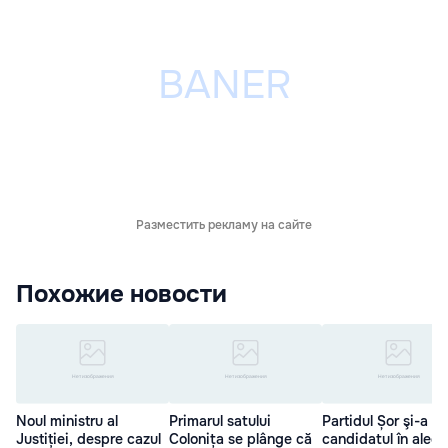
Разместить рекламу на сайте
Похожие новости
Noul ministru al
Primarul satului
Partidul Șor şi-a al
Justiției, despre cazul
Colonița se plânge că
candidatul în alege