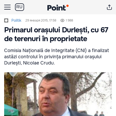
RU
Politik
29 января 2015, 17:58
1 988
Primarul orașului Durlești, cu 67
de terenuri în proprietate
Comisia Națională de Integritate (CNI) a finalizat
astăzi controlul în privința primarului orașului
Durlești, Nicolae Crudu.