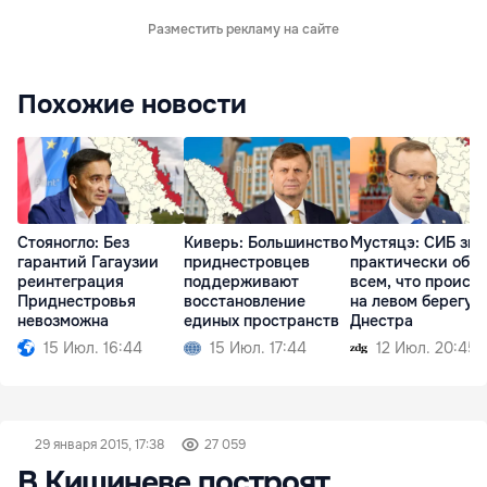
Разместить рекламу на сайте
Похожие новости
Стояногло: Без
Киверь: Большинство
Мустяцэ: СИБ зна
гарантий Гагаузии
приднестровцев
практически обо
реинтеграция
поддерживают
всем, что происх
Приднестровья
восстановление
на левом берегу
невозможна
единых пространств
Днестра
15 Июл. 16:44
15 Июл. 17:44
12 Июл. 20:45
29 января 2015, 17:38
27 059
В Кишиневе построят