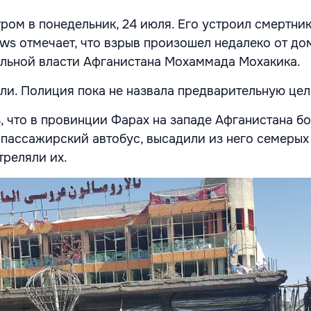
ром в понедельник, 24 июля. Его устроил смертник
ews отмечает, что взрыв произошел недалеко от до
льной власти Афганистана Мохаммада Мохакика.
ли. Полиция пока не назвала предварительную цель
, что в провинции Фарах на западе Афганистана б
 пассажирский автобус, высадили из него семерых
треляли их.