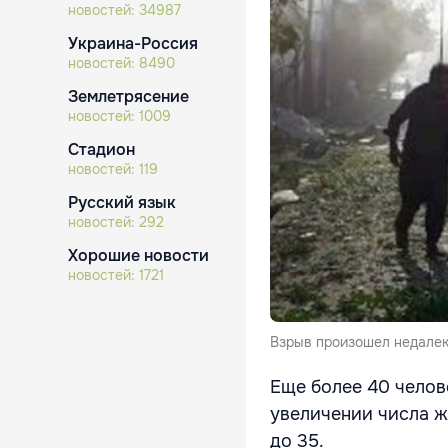
новостей:
34987
Украина-Россия
новостей:
8490
Землетрясение
новостей:
1009
Стадион
новостей:
119
Русский язык
новостей:
292
Хорошие новости
новостей:
1721
Взрыв произошел недалек
Еще более 40 челов
увеличении числа ж
до 35.