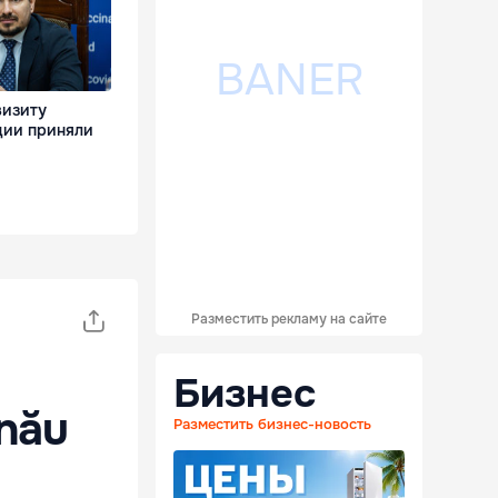
визиту
ции приняли
Разместить рекламу на сайте
Бизнес
inău
Разместить бизнес-новость