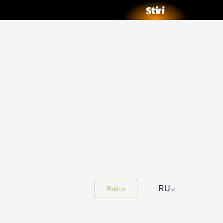
⌵
RU
Войти