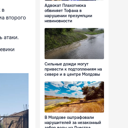
Адвокат Плахотнюка
 в
обвиняет Тофана в
нарушении презумпции
ма второго
невиновности
 атаки.
оевики
Сильные дожди могут
привести к подтоплениям на
севере и в центре Молдовы
В Молдове оштрафовали
нарушителей за незаконный
забор воды из Днестра