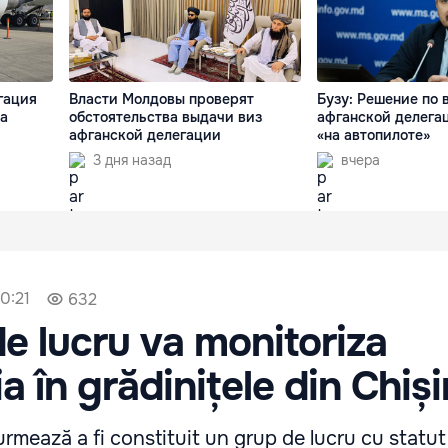
гация
Власти Молдовы проверят
Бузу: Решение по 
а
обстоятельства выдачи виз
афганской делега
афганской делегации
«на автопилоте»
3 дня назад
вчера
0:21
632
e lucru va monitoriza
a în grădinițele din Chiș
 urmează a fi constituit un grup de lucru cu statut