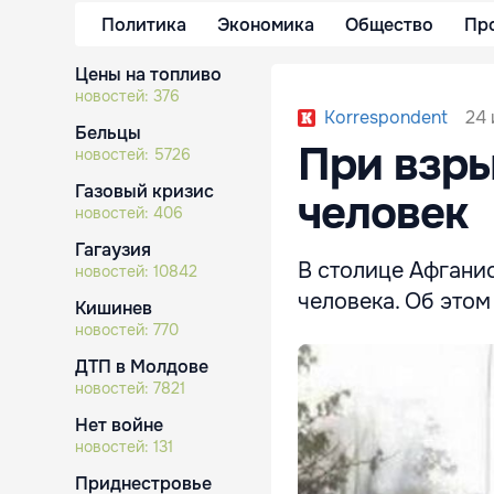
Политика
Экономика
Общество
Пр
Цены на топливо
новостей:
376
24 
Korrespondent
Бельцы
При взры
новостей:
5726
Газовый кризис
человек
новостей:
406
Гагаузия
В столице Афгани
новостей:
10842
человека. Об этом
Кишинев
новостей:
770
ДТП в Молдове
новостей:
7821
Нет войне
новостей:
131
Приднестровье