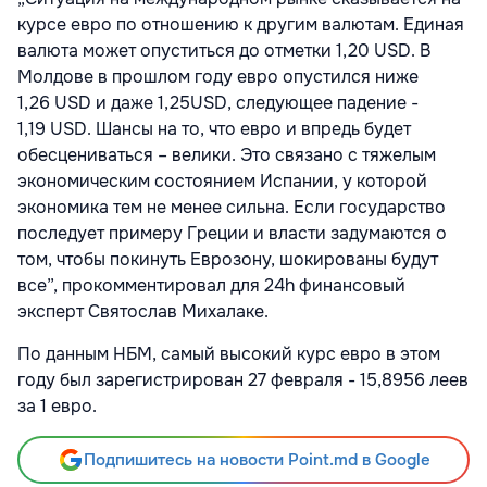
курсе евро по отношению к другим валютам. Единая
валюта может опуститься до отметки 1,20
USD
. В
Молдове в прошлом году евро опустился ниже
1,26
USD
и даже 1,25
USD
, следующее падение -
1,19
USD
. Шансы на то, что евро и впредь будет
обесцениваться – велики. Это связано с тяжелым
экономическим состоянием Испании, у которой
экономика тем не менее сильна. Если государство
последует примеру Греции и власти задумаются о
том, чтобы покинуть Еврозону, шокированы будут
все”, прокомментировал для 24
h
финансовый
эксперт Святослав Михалаке.
По данным НБМ, самый высокий курс евро в этом
году был зарегистрирован 27 февраля - 15,8956 леев
за 1 евро.
Подпишитесь на новости Point.md в Google