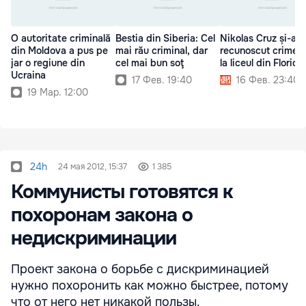
O autoritate criminală
Bestia din Siberia: Cel
Nikolas Cruz și-a
din Moldova a pus pe
mai rău criminal, dar
recunoscut crimele
jar o regiune din
cel mai bun soţ
la liceul din Florida
Ucraina
17 Фев. 19:40
16 Фев. 23:40
19 Мар. 12:00
24h
24 мая 2012, 15:37
1 385
Коммунисты готовятся к
похоронам закона о
недискриминации
Проект закона о борьбе с дискриминацией
нужно похоронить как можно быстрее, потому
что от него нет никакой пользы.