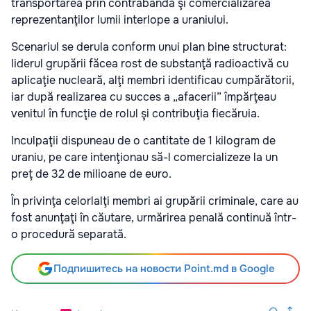
transportarea prin contrabandă şi comercializarea
reprezentanţilor lumii interlope a uraniului.
Scenariul se derula conform unui plan bine structurat:
liderul grupării făcea rost de substanţă radioactivă cu
aplicaţie nucleară, alţi membri identificau cumpărătorii,
iar după realizarea cu succes a „afacerii” împărţeau
venitul în funcţie de rolul şi contribuţia fiecăruia.
Inculpaţii dispuneau de o cantitate de 1 kilogram de
uraniu, pe care intenţionau să-l comercializeze la un
preţ de 32 de milioane de euro.
În privinţa celorlalţi membri ai grupării criminale, care au
fost anunţaţi în căutare, urmărirea penală continuă într-
o procedură separată.
Подпишитесь на новости Point.md в Google