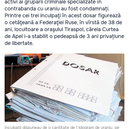
activi ai grupării criminale specializate în
contrabanda cu uraniu au fost condamnați.
Printre cei trei inculpaţi în acest dosar figurează
o cetăţeană a Federaţiei Ruse, în vîrstă de 38 de
ani, locuitoare a oraşului Tiraspol, căreia Curtea
de Apel i-a stabilit o pedeapsă de 3 ani privațiune
de libertate.
Inculpaţii dispuneau de o cantitate de 1 kilogram de uraniu, pe