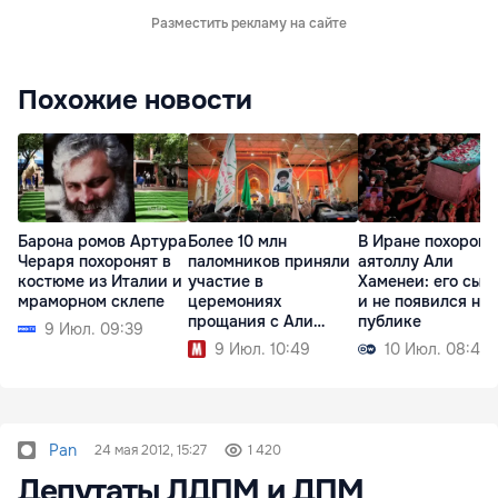
Разместить рекламу на сайте
Похожие новости
Барона ромов Артура
Более 10 млн
В Иране похорон
Чераря похоронят в
паломников приняли
аятоллу Али
костюме из Италии и
участие в
Хаменеи: его сын 
мраморном склепе
церемониях
и не появился на
прощания с Али
публике
9 Июл. 09:39
Хаменеи
9 Июл. 10:49
10 Июл. 08:42
Pan
24 мая 2012, 15:27
1 420
Депутаты ЛДПМ и ДПМ