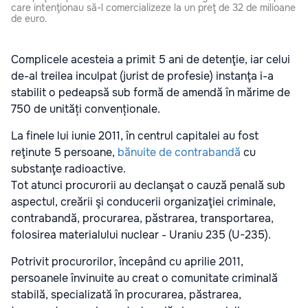
care intenţionau să-l comercializeze la un preţ de 32 de milioane
de euro.
Complicele acesteia a primit 5 ani de detenţie, iar celui
de-al treilea inculpat (jurist de profesie) instanţa i-a
stabilit o pedeapsă sub formă de amendă în mărime de
750 de unități convenționale.
La finele lui iunie 2011, în centrul capitalei au fost
reţinute 5 persoane,
bănuite de contrabandă
cu
substanţe radioactive.
Tot atunci procurorii au declanşat o cauză penală sub
aspectul, creării şi conducerii organizaţiei criminale,
contrabandă, procurarea, păstrarea, transportarea,
folosirea materialului nuclear - Uraniu 235 (U-235).
Potrivit procurorilor, începând cu aprilie 2011,
persoanele învinuite au creat o comunitate criminală
stabilă, specializată în procurarea, păstrarea,