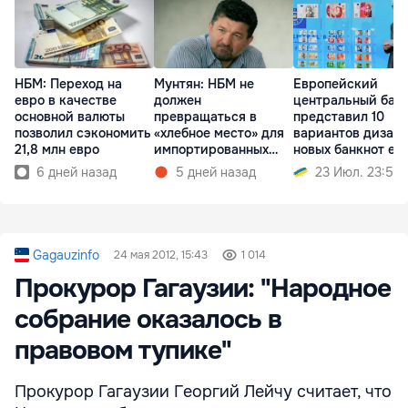
НБМ: Переход на
Мунтян: НБМ не
Европейский
евро в качестве
должен
центральный бан
основной валюты
превращаться в
представил 10
позволил сэкономить
«хлебное место» для
вариантов дизай
21,8 млн евро
импортированных
новых банкнот ев
управленцев
6 дней назад
5 дней назад
23 Июл. 23:51
Gagauzinfo
24 мая 2012, 15:43
1 014
Прокурор Гагаузии: "Народное
собрание оказалось в
правовом тупике"
Прокурор Гагаузии Георгий Лейчу считает, что