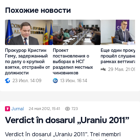
Похожие новости
Прокурор Кристин
Проект
Еще один прокур
Гему, задержанный
постановления о
прошёл слушания
по делу о крупной
выборах в НСГ
рамках веттинга
взятке, отстранён от
разделил местных
29 Мая. 21:09
должности
чиновников
23 Июл. 14:09
13 Июн. 16:14
Jurnal
24 мая 2012, 15:41
723
Verdict în dosarul „Uraniu 2011”
Verdict în dosarul „Uraniu 2011”. Trei membri