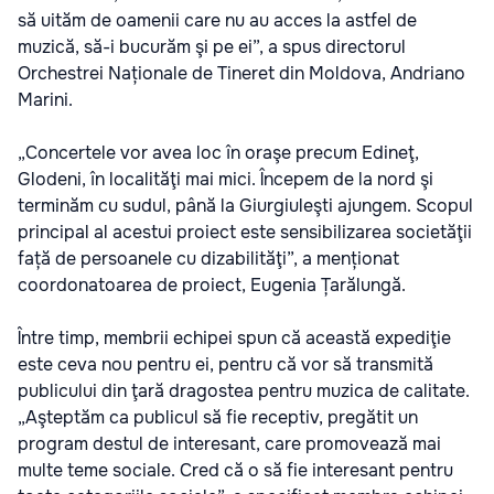
să uităm de oamenii care nu au acces la astfel de
muzică, să-i bucurăm şi pe ei”, a spus directorul
Orchestrei Naționale de Tineret din Moldova, Andriano
Marini.
„Concertele vor avea loc în oraşe precum Edineţ,
Glodeni, în localităţi mai mici. Începem de la nord şi
terminăm cu sudul, până la Giurgiuleşti ajungem. Scopul
principal al acestui proiect este sensibilizarea societăţii
față de persoanele cu dizabilităţi”, a menționat
coordonatoarea de proiect, Eugenia Țarălungă.
Între timp, membrii echipei spun că această expediţie
este ceva nou pentru ei, pentru că vor să transmită
publicului din ţară dragostea pentru muzica de calitate.
„Aşteptăm ca publicul să fie receptiv, pregătit un
program destul de interesant, care promovează mai
multe teme sociale. Cred că o să fie interesant pentru