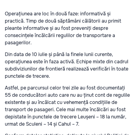
Operațiunea are loc în două faze: informativă și
practică. Timp de două săptămâni călătorii au primit
pleante informative și au fost preveniți despre
consecințele încălcării regulilor de transportare a
pasagerilor.
Din data de 10 iulie și până la finele lunii curente,
operațiunea este în faza activă. Echipe mixte din cadrul
subdiviziunilor de frontieră realizează verificări în toate
punctele de trecere.
Astfel, pe parcursul celor trei zile au fost documentați
55 de conducători auto care nu au ținut cont de regulile
existente și au încălcat cu vehemență condițiile de
transport de pasageri. Cele mai multe încălcări au fost
depistate în punctele de trecere Leușeni – 18 la număr,
urmat de Sculeni – 14 și Cahul – 7.