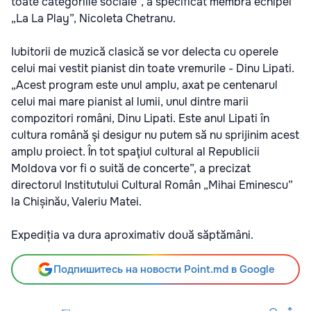
toate categoriile sociale”, a specificat membra echipei
„La La Play”, Nicoleta Chetranu.
Iubitorii de muzică clasică se vor delecta cu operele
celui mai vestit pianist din toate vremurile - Dinu Lipati.
„Acest program este unul amplu, axat pe centenarul
celui mai mare pianist al lumii, unul dintre marii
compozitori români, Dinu Lipati. Este anul Lipati în
cultura română şi desigur nu putem să nu sprijinim acest
amplu proiect. În tot spaţiul cultural al Republicii
Moldova vor fi o suită de concerte”, a precizat
directorul Institutului Cultural Român „Mihai Eminescu”
la Chișinău, Valeriu Matei.
Expediția va dura aproximativ două săptămâni.
Подпишитесь на новости Point.md в Google