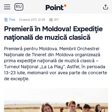
RU
Trm
13 июля 2017, 12:39
817
Premieră în Moldova! Expediţie
naţională de muzică clasică
Premieră pentru Moldova. Membrii Orchestrei
Naţionale de Tineret din Moldova organizează
prima expediţie naţională de muzică clasică –
Turneul Naţional „La La Play”. Astfel, în perioada
13-23 iulie, melomanii vor avea parte de concerte
de excepţie.