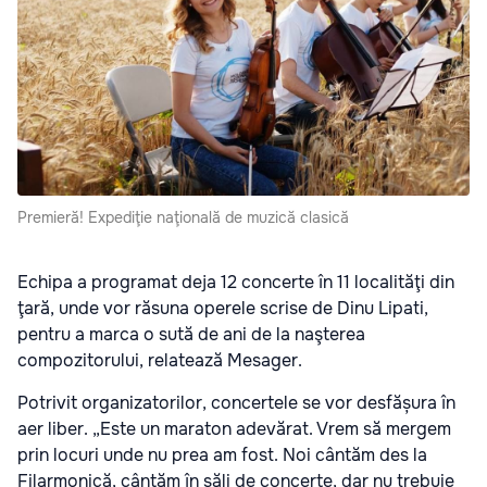
Premieră! Expediţie naţională de muzică clasică
Echipa a programat deja 12 concerte în 11 localităţi din
ţară, unde vor răsuna operele scrise de Dinu Lipati,
pentru a marca o sută de ani de la naşterea
compozitorului, relatează Mesager.
Potrivit organizatorilor, concertele se vor desfășura în
aer liber. „Este un maraton adevărat. Vrem să mergem
prin locuri unde nu prea am fost. Noi cântăm des la
Filarmonică, cântăm în săli de concerte, dar nu trebuie