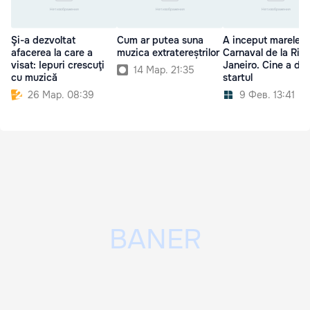
Şi-a dezvoltat
Cum ar putea suna
A inceput marele
afacerea la care a
muzica extratereștrilor
Carnaval de la Rio
visat: Iepuri crescuţi
Janeiro. Cine a dat
14 Мар. 21:35
cu muzică
startul
26 Мар. 08:39
9 Фев. 13:41