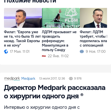
Похожие новости
Филат: "Европа уже
Филат: ЛДПМ
ЛДПМ призывает не
не та, что была 15 лет
требует, чтобы P
проводить
назад. Такой Европы
поделилась влас
референдум:
я не хочу"
с оппозицией
Манипуляция в
пользу Санду
17 Мая. 11:01
9 Ноя. 17:00
22 Янв. 11:02
Medpark
13 июля 2017, 12:36
9 976
Директор Medpark рассказала
о хирургии одного дня ®
Интервью о хирургии одного дня с