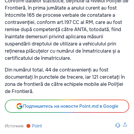
Conform datelor statistice, deținute la nivelul Poliției de
Frontieră, în prima jumătate a anului curent au fost
întocmite 165 de procese verbale de constatare a
contravenției, conform art.197 CC al RM, care au fost
remise după competență către ANTA, totodată, fiind
înaintate demersuri privind aplicarea măsurii
suspendării dreptului de utilizare a vehiculului prin
reținerea plăcuțelor cu numărul de înmatriculare și a
certificatului de înmatriculare.
Din numărul total, 44 de contravenienți au fost
documentați în punctele de trecere, iar 121 cercetați în
zona de frontieră de către echipele mobile ale Poliției
de Frontieră.
Подпишитесь на новости Point.md в Google
Источник
Point