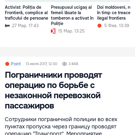
Activist: Poliția de
Presupusul ucigaș al
Doi moldoveni, reți
Frontieră, complice al
femeii lăsate la
în timp ce treacea
traficului de persoane
tomberon a activat în
ilegal frontiera
Poliție
27 Мар. 17:43
5 Фев. 13:39
15 Мар. 13:25
Point
13 июля 2017, 12:30
3 848
Пограничники проводят
операцию по борьбе с
незаконной перевозкой
пассажиров
Сотрудники пограничной полиции во всех
пунктах пропуска через границу проводят
операцию "Транспорт". Мероприятие