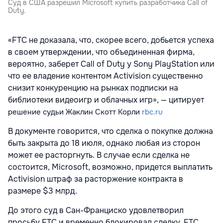
Суд в США разрешил Microsoft купить разработчика Call of
Duty.
«FTC не доказала, что, скорее всего, добьется успеха
в своем утверждении, что объединенная фирма,
вероятно, заберет Call of Duty у Sony PlayStation или
что ее владение контентом Activision существенно
снизит конкуренцию на рынках подписки на
библиотеки видеоигр и облачных игр», — цитирует
решение
судьи Жаклин Скотт Корли
rbc.ru
В документе говорится, что сделка о покупке должна
быть закрыта до 18 июля, однако любая из сторон
может ее расторгнуть. В случае если сделка не
состоится, Microsoft, возможно, придется выплатить
Activision штраф за расторжение контракта в
размере $3 млрд.
До этого суд в Сан-Франциско удовлетворил
просьбу FTC и временно блокировал сделку. FTC