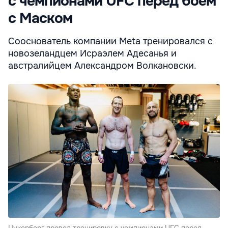
с чемпионами UFC перед боем
с Маском
Сооснователь компании Meta тренировался с
новозеландцем Исраэлем Адесанья и
австралийцем Александром Волкановски.