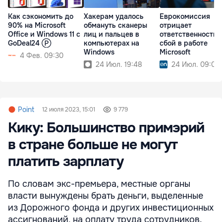
Как сэкономить до
Хакерам удалось
Еврокомиссия
90% на Microsoft
обмануть сканеры
отрицает
Office и Windows 11 с
лиц и пальцев в
ответственность 
GoDeal24 Ⓟ
компьютерах на
сбой в работе
Windows
Microsoft
4 Фев. 09:30
24 Июл. 19:48
24 Июл. 09:09
Point
12 июля 2023, 15:01
9 779
Кику: Большинство примэрий
в стране больше не могут
платить зарплату
По словам экс-премьера, местные органы
власти вынуждены брать деньги, выделенные
из Дорожного фонда и других инвестиционных
ассигнований, на оплату труда сотрудников.