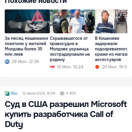
Похожие новости
За месяц мошенники
Скрывавшегося от
В Кишиневе
похитили у жителей
правосудия в
задержали
Молдовы более 35
Молдове украинца
подозреваемого в
млн леев
экстрадировали на
краже из магазин
родину
аксессуаров
29 Июл. 12:39
10 Июл. 15:24
20 Июл. 16:02
Rbc
12 июля 2023, 15:09
4 900
Суд в США разрешил Microsoft
купить разработчика Call of
Duty