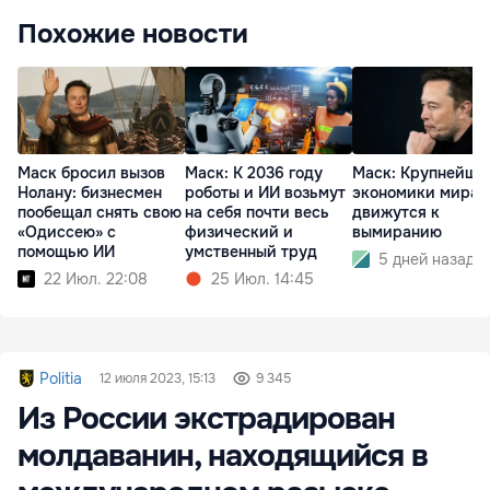
Похожие новости
Маск бросил вызов
Маск: К 2036 году
Маск: Крупнейши
Нолану: бизнесмен
роботы и ИИ возьмут
экономики мира
пообещал снять свою
на себя почти весь
движутся к
«Одиссею» с
физический и
вымиранию
помощью ИИ
умственный труд
5 дней назад
22 Июл. 22:08
25 Июл. 14:45
Politia
12 июля 2023, 15:13
9 345
Из России экстрадирован
молдаванин, находящийся в