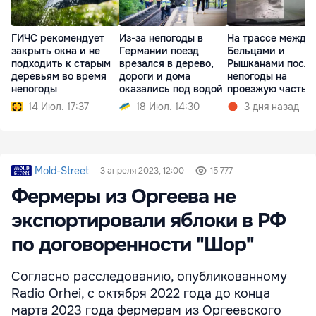
ГИЧС рекомендует
Из-за непогоды в
На трассе между
закрыть окна и не
Германии поезд
Бельцами и
подходить к старым
врезался в дерево,
Рышканами после
деревьям во время
дороги и дома
непогоды на
непогоды
оказались под водой
проезжую часть
упали деревья
14 Июл. 17:37
18 Июл. 14:30
3 дня назад
Mold-Street
3 апреля 2023, 12:00
15 777
Фермеры из Оргеева не
экспортировали яблоки в РФ
по договоренности "Шор"
Согласно расследованию, опубликованному
Radio Orhei, с октября 2022 года до конца
марта 2023 года фермерам из Оргеевского