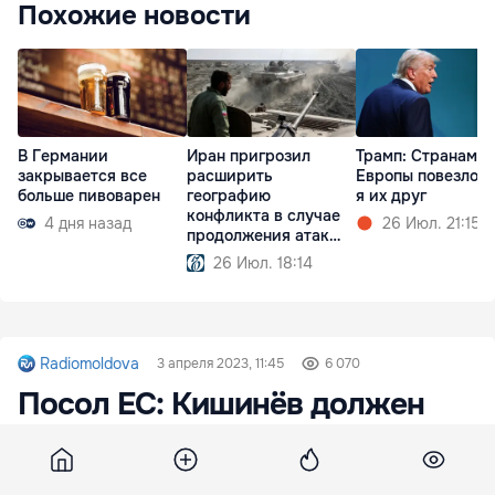
Похожие новости
В Германии
Иран пригрозил
Трамп: Cтранам
закрывается все
расширить
Европы повезло, 
больше пивоварен
географию
я их друг
конфликта в случае
4 дня назад
26 Июл. 21:15
продолжения атак
США
26 Июл. 18:14
Radiomoldova
3 апреля 2023, 11:45
6 070
Посол ЕС: Кишинёв должен
приложить все усилия для
очистки правосудия