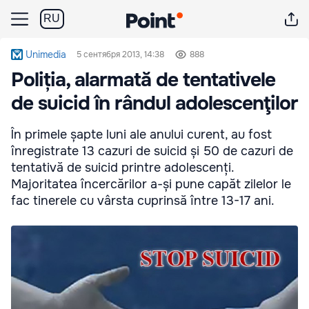
RU
Unimedia
5 сентября 2013, 14:38
888
Poliția, alarmată de tentativele
de suicid în rândul adolescenţilor
În primele șapte luni ale anului curent, au fost
înregistrate 13 cazuri de suicid și 50 de cazuri de
tentativă de suicid printre adolescenți.
Majoritatea încercărilor a-și pune capăt zilelor le
fac tinerele cu vârsta cuprinsă între 13-17 ani.