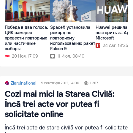
Победа в два голоса:
SpaceX установила
Huawei решила
ЦИК намерен
рекорд по
повторить за Appl
провести повторные
повторному
Microsoft
или частичные
использованию ракет
24 Авг. 18:25
выборы
Falcon 9
20 Ноя. 17:09
11 Июл. 08:40
Ziarulnational
5 сентября 2013, 14:06
1 287
Cozi mai mici la Starea Civilă:
Încă trei acte vor putea fi
solicitate online
Încă trei acte de stare civilă vor putea fi solicitate