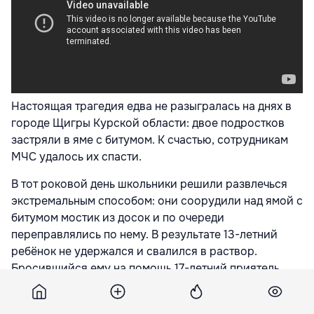
Настоящая трагедия едва не разыгралась на днях в
городе Щигры Курской области: двое подростков
застряли в яме с битумом. К счастью, сотрудникам
МЧС удалось их спасти.
В тот роковой день школьники решили развлечься
экстремальным способом: они соорудили над ямой с
битумом мостик из досок и по очереди
переправлялись по нему. В результате 13-летний
ребёнок не удержался и свалился в раствор.
Бросившийся ему на помощь 17-летний приятель
также увяз в битуме, пишет
Unise.ru
.
Другие ребята, принимавшие участие в "забаве",