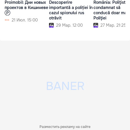
Proimobil: Дни новых
Descoperire
România: Poliţist
проектов в Кишиневе
importantă a poliției în
condamnat să
Ⓟ
cazul spionului rus
conducă doar maş
otrăvit
Poliţiei
21 Июл. 15:00
29 Мар. 12:00
27 Мар. 21:25
Разместить рекламу на сайте