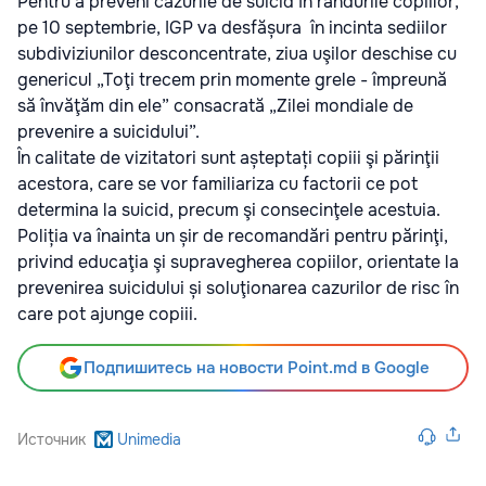
Pentru a preveni cazurile de suicid în rândurile copiilor,
pe 10 septembrie, IGP va desfășura în incinta sediilor
subdiviziunilor desconcentrate, ziua uşilor deschise cu
genericul „Toţi trecem prin momente grele - împreună
să învăţăm din ele” consacrată „Zilei mondiale de
prevenire a suicidului”.
În calitate de vizitatori sunt așteptați copiii şi părinţii
acestora, care se vor familiariza cu factorii ce pot
determina la suicid, precum şi consecinţele acestuia.
Poliția va înainta un șir de recomandări pentru părinţi,
privind educaţia şi supravegherea copiilor, orientate la
prevenirea suicidului și soluţionarea cazurilor de risc în
care pot ajunge copiii.
Подпишитесь на новости Point.md в Google
Источник
Unimedia