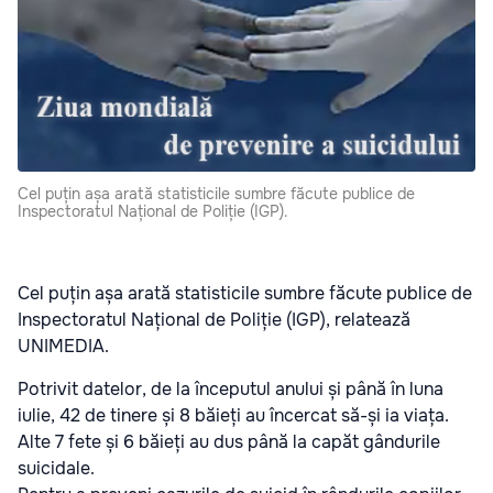
Cel puțin așa arată statisticile sumbre făcute publice de
Inspectoratul Național de Poliție (IGP).
Cel puțin așa arată statisticile sumbre făcute publice de
Inspectoratul Național de Poliție (IGP), relatează
UNIMEDIA.
Potrivit datelor, de la începutul anului și până în luna
iulie, 42 de tinere și 8 băieți au încercat să-și ia viața.
Alte 7 fete și 6 băieți au dus până la capăt gândurile
suicidale.