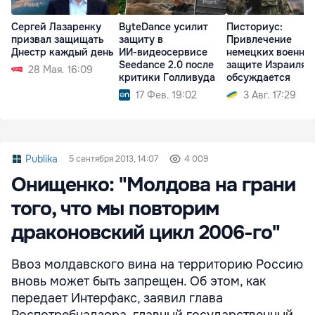
Сергей Лазаренку
ByteDance усилит
Писториус:
призвал защищать
защиту в
Привлечение
Днестр каждый день
ИИ‑видеосервисе
немецких военных
Seedance 2.0 после
защите Израиля 
28 Мая. 16:09
критики Голливуда
обсуждается
17 Фев. 19:02
3 Авг. 17:29
Publika
5 сентября 2013, 14:07
4 009
Онищенко: "Молдова на грани
того, что мы повторим
драконовский цикл 2006-го"
Ввоз молдавского вина на территорию Россию
вновь может быть запрещен. Об этом, как
передает Интерфакс, заявил глава
Роспотребнадзора, главный государственный