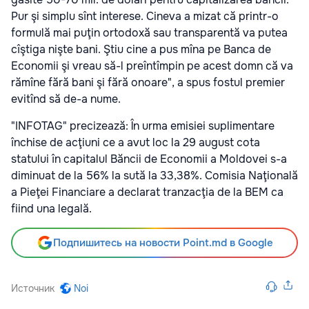
Pur şi simplu sînt interese. Cineva a mizat că printr-o
formulă mai puţin ortodoxă sau transparentă va putea
cîştiga nişte bani. Ştiu cine a pus mîna pe Banca de
Economii şi vreau să-l preîntîmpin pe acest domn că va
rămîne fără bani şi fără onoare", a spus fostul premier
evitînd să de-a nume.
"INFOTAG" precizează: În urma emisiei suplimentare
închise de acţiuni ce a avut loc la 29 august cota
statului în capitalul Băncii de Economii a Moldovei s-a
diminuat de la 56% la sută la 33,38%. Comisia Naţională
a Pieţei Financiare a declarat tranzacţia de la BEM ca
fiind una legală.
Подпишитесь на новости Point.md в Google
Источник
Noi