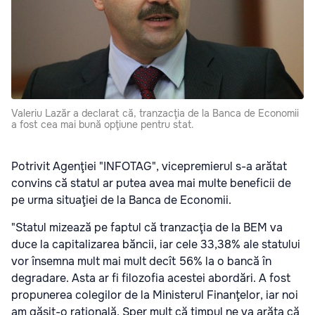
Valeriu Lazăr a declarat că, tranzacţia de la Banca de Economii
a fost cea mai bună opţiune pentru stat.
Potrivit Agenţiei "INFOTAG", vicepremierul s-a arătat
convins că statul ar putea avea mai multe beneficii de
pe urma situaţiei de la Banca de Economii.
"Statul mizează pe faptul că tranzacţia de la BEM va
duce la capitalizarea băncii, iar cele 33,38% ale statului
vor însemna mult mai mult decît 56% la o bancă în
degradare. Asta ar fi filozofia acestei abordări. A fost
propunerea colegilor de la Ministerul Finanţelor, iar noi
am găsit-o raţională. Sper mult că timpul ne va arăta că