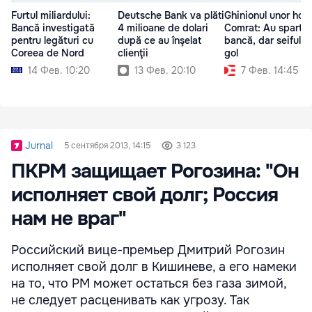
Furtul miliardului:
Deutsche Bank va plăti
Ghinionul unor hoți
Bancă investigată
4 milioane de dolari
Comrat: Au spart o
pentru legături cu
după ce au înşelat
bancă, dar seiful e
Coreea de Nord
clienţii
gol
14 Фев. 10:20
13 Фев. 20:10
7 Фев. 14:45
Jurnal
5 сентября 2013, 14:15
3 123
ПКРМ защищает Рогозина: "Он
исполняет свой долг; Россия
нам не враг"
Российский вице-премьер Дмитрий Рогозин
исполняет свой долг в Кишиневе, а его намеки
на то, что РМ может остаться без газа зимой,
не следует расценивать как угрозу. Так