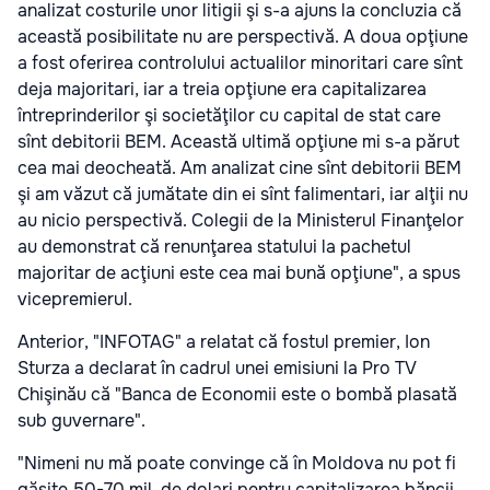
analizat costurile unor litigii şi s-a ajuns la concluzia că
această posibilitate nu are perspectivă. A doua opţiune
a fost oferirea controlului actualilor minoritari care sînt
deja majoritari, iar a treia opţiune era capitalizarea
întreprinderilor şi societăţilor cu capital de stat care
sînt debitorii BEM. Această ultimă opţiune mi s-a părut
cea mai deocheată. Am analizat cine sînt debitorii BEM
şi am văzut că jumătate din ei sînt falimentari, iar alţii nu
au nicio perspectivă. Colegii de la Ministerul Finanţelor
au demonstrat că renunţarea statului la pachetul
majoritar de acţiuni este cea mai bună opţiune", a spus
vicepremierul.
Anterior, "INFOTAG" a relatat că fostul premier, Ion
Sturza a declarat în cadrul unei emisiuni la Pro TV
Chişinău că "Banca de Economii este o bombă plasată
sub guvernare".
"Nimeni nu mă poate convinge că în Moldova nu pot fi
găsite 50-70 mil. de dolari pentru capitalizarea băncii.