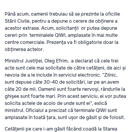
Până acum, oamenii trebuiau să se prezinte la oficiile
Stării Civile, pentru a depune o cerere de obținere a
acestor extrase. Acum, solicitanții or putea depune
cereri prin terminalele QIWI, amplasate în mai multe
centre comerciale. Prezența va fi obligatorie doar la
obținerea actelor.
Ministrul Justiției, Oleg Efrim, a declarat că cele trei
acte sunt cele mai solicitate de către cetățeni, de aici și
nevoia de a le include în serviciul electronic. ”Zilnic,
sunt depuse câte 30-40 de solicitări, iar pe an avem
câte 20 de mii. Oamenii sunt foarte nervoși, rândurile la
ghișee sunt foarte mari. Prin acest serviciu, ei vor putea
solicita actele de acolo de unde sunt ei”, exlică
ministrul. Oficialul a precizat că terminale QIWI sunt
amplasate în toată țara, sunt ușor de găsit și de folosit.
Cetățenii pe care i-am găsit făcând coadă la Starea