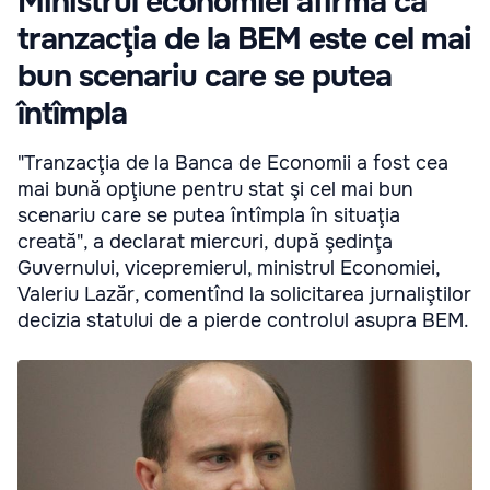
Ministrul economiei afirmă că
tranzacţia de la BEM este cel mai
bun scenariu care se putea
întîmpla
"Tranzacţia de la Banca de Economii a fost cea
mai bună opţiune pentru stat şi cel mai bun
scenariu care se putea întîmpla în situaţia
creată", a declarat miercuri, după şedinţa
Guvernului, vicepremierul, ministrul Economiei,
Valeriu Lazăr, comentînd la solicitarea jurnaliştilor
decizia statului de a pierde controlul asupra BEM.