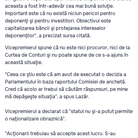
aceasta a fost într-adevăr cea mai bună soluţie.
Important este că nu există niciun pericol pentru
deponenţi şi pentru investitori. Obiectivul este
capitalizarea băncii şi protejarea intereselor
deponenţilor", a precizat sursa citată.
Vicepremierul spune că nu este nici procuror, nici de la
Curtea de Conturi şi nu poate spune de ce s-a ajuns în
această situaţie.
"Ceea ce ştiu este că am avut de executat o decizia a
Parlamentului în baza raportului Comisiei de anchetă.
Cred că acolo ar trebui să căutăm răspunsuri, pe mine
mă depăşeşte situaţia", a spus Lazăr.
Vicepremierul a declarat că "statul nu şi-a putut permite
o naţionalizare obraznică".
"Acţionarii trebuiau să accepte acest lucru. S-au