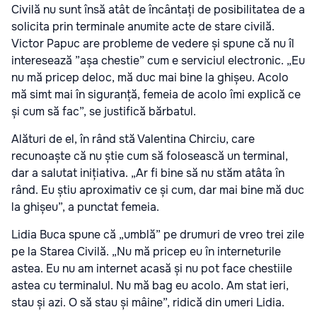
Civilă nu sunt însă atât de încântați de posibilitatea de a
solicita prin terminale anumite acte de stare civilă.
Victor Papuc are probleme de vedere și spune că nu îl
interesează ”așa chestie” cum e serviciul electronic. „Eu
nu mă pricep deloc, mă duc mai bine la ghișeu. Acolo
mă simt mai în siguranță, femeia de acolo îmi explică ce
și cum să fac”, se justifică bărbatul.
Alături de el, în rând stă Valentina Chirciu, care
recunoaște că nu știe cum să folosească un terminal,
dar a salutat inițiativa. „Ar fi bine să nu stăm atâta în
rând. Eu știu aproximativ ce și cum, dar mai bine mă duc
la ghișeu”, a punctat femeia.
Lidia Buca spune că „umblă” pe drumuri de vreo trei zile
pe la Starea Civilă. „Nu mă pricep eu în interneturile
astea. Eu nu am internet acasă și nu pot face chestiile
astea cu terminalul. Nu mă bag eu acolo. Am stat ieri,
stau și azi. O să stau și mâine”, ridică din umeri Lidia.