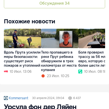
Обсуждения
34
Похожие новости
Вдоль Прута усилили
Тело пропавшего в
Боля проверил
меры безопасности:
реке Прут ребенка
трассу за 56 млн
существует риск
обнаружили в трех
евро, которую ст
пожаров и утоплений
километрах от места
более шести лет
купания
10 Июл. 13:06
10 Июл. 08:18
23 Июл. 10:25
Kommersant
30 апреля 2024, 09:04
6 437
Урсула фон дер Ляйен