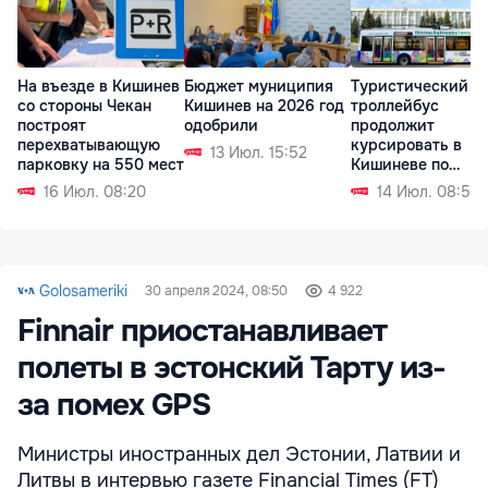
На въезде в Кишинев
Бюджет муниципия
Туристический
со стороны Чекан
Кишинев на 2026 год
троллейбус
построят
одобрили
продолжит
перехватывающую
курсировать в
13 Июл. 15:52
парковку на 550 мест
Кишиневе по
выходным
16 Июл. 08:20
14 Июл. 08:51
Golosameriki
30 апреля 2024, 08:50
4 922
Finnair приостанавливает
полеты в эстонский Тарту из-
за помех GPS
Министры иностранных дел Эстонии, Латвии и
Литвы в интервью газете Financial Times (FT)