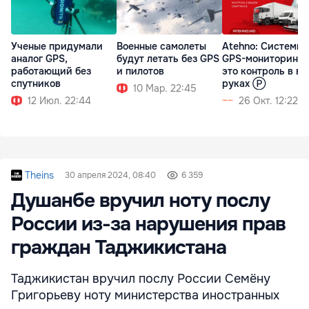
Ученые придумали
Военные самолеты
Atehno: Системы
аналог GPS,
будут летать без GPS
GPS-мониторинга
работающий без
и пилотов
это контроль в в
спутников
руках Ⓟ
10 Мар. 22:45
12 Июл. 22:44
26 Окт. 12:22
Theins
30 апреля 2024, 08:40
6 359
Душанбе вручил ноту послу
России из-за нарушения прав
граждан Таджикистана
Таджикистан вручил послу России Семёну
Григорьеву ноту министерства иностранных