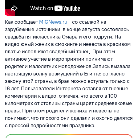
Как сообщает
MIGNews.ru
со ссылкой на
зарубежные источники, в конце августа состоялась
свадьба пятиклассника Омара и его подруги. На
видео юный жених в смокинге и невеста в красивом
платье исполняют свадебный танец. При этом
активное участие в мероприятии принимают
родители малолетних молодоженов.Запись вызвала
настоящую волну возмущений в Египте: согласно
закону этой страны, в брак можно вступать только с
18 лет. Пользователи Интернета оставляют гневные
комментарии к видео, отмечая, что всего в 100
километрах от столицы страны царят средневековые
нравы. При этом родители жениха и невесты не
понимают, что плохого они сделали и охотно делятся
с прессой подробностями праздника.