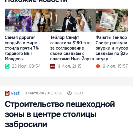
Самая дорогая
Тейлор Свифт
Фанаты Тейлор
свадьба в мире
заплатила $160 тыс.
Свифт раскупили
стоила почти 7%
за согласование
окурки и мусор с
годового ВВП
своей свадьбы с
свадьбы по $25 з
Молдовы
властями Нью-Йорка
штуку
23 Июл. 08:54
11 Июл. 21:15
9 Июл. 15:57
Vesti
3 сентября 2013, 16:38
5 099
Строительство пешеходной
зоны в центре столицы
забросили