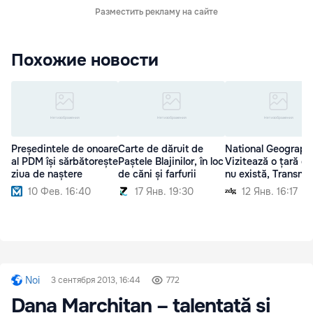
Разместить рекламу на сайте
Похожие новости
Președintele de onoare
Carte de dăruit de
National Geographi
al PDM își sărbătorește
Paștele Blajinilor, în loc
Vizitează o țară ca
ziua de naștere
de căni și farfurii
nu există, Transnis
10 Фев. 16:40
17 Янв. 19:30
12 Янв. 16:17
Noi
3 сентября 2013, 16:44
772
Dana Marchitan – talentată și