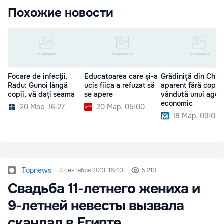
Похожие новости
Focare de infecţii.
Educatoarea care şi-a
Grădiniță din Chiși
Radu: Gunoi lângă
ucis fiica a refuzat să
aparent fără copii,
copii, vă dați seama
se apere
vândută unui agen
economic
20 Мар. 16:27
20 Мар. 05:00
18 Мар. 09:08
Topnews
3 сентября 2013, 16:40
5 210
Свадьба 11-летнего жениха и
9-летней невесты вызвала
скандал в Египте