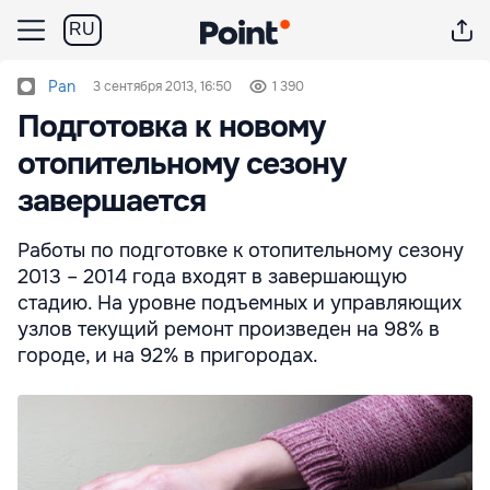
RU
Pan
3 сентября 2013, 16:50
1 390
Подготовка к новому
отопительному сезону
завершается
Работы по подготовке к отопительному сезону
2013 – 2014 года входят в завершающую
стадию. На уровне подъемных и управляющих
узлов текущий ремонт произведен на 98% в
городе, и на 92% в пригородах.