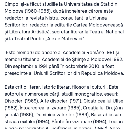
Cimpoi şi-a făcut studiile la Universitatea de Stat din
Moldova (1960-1965), după încheierea cărora este
redactor la revista Nistru, consultant la Uniunea
Scriitorilor, redactor la editurile Cartea Moldovenească
şi Literatura Artistică, secretar literar la Teatrul National
şi la Teatrul Poetic „Alexie Mateevici".
Este membru de onoare al Academiei Române 1991 și
membru titular al Academiei de Științe a Moldovei 1992.
Din septembrie 1991 până în octombrie 2010, a fost
președinte al Uniunii Scriitorilor din Republica Moldova.
Este critic literar, istoric literar, filosof al culturii. Este
autorul a numeroase cărți, studii monografice, eseuri:
Disocieri (1969), Alte disocieri (1971), Cicatricea lui Ulise
(1982), Întoarcerea la izvoare (1985), Creaţia lui Druţă în
şcoală (1986), Duminica valorilor (1989), Basarabia sub
steaua exilului (1994), Sfinte firi vizionare (1994), Lucian
Blaga: paradiziaticul, lucifericul, mioriticul (1997), Spre