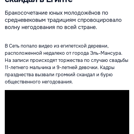
Бракосочетание юных молодожёнов по
средневековым традициям спровоцировало
волну негодования по всей стране.
В Сеть попало видео из египетской деревни,
расположенной недалеко от города Эль-Мансура.
На записи происходят торжества по случаю свадьбы
11-летнего мальчика и 9-летней девочки. Кадры
празднества вызвали громкий скандал и бурю
общественного негодования.