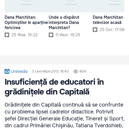
Dana Marchitan:
Unde a dispărut
Dana Marchitan nu
Optimiștilor le aparține
interpreta Dana
televizor acasă
fericirea
Marchitan?
25 Окт. 17:06
25 Фев. 15:22
11 Июл. 19:25
Unimedia
3 сентября 2013, 16:40
804
Insuficiență de educatori în
grădinițele din Capitală
Grădinițele din Capitală continuă să se confrunte
cu problema lipsei cadrelor didactice. Potrivit
șefei Direcției Generale Educație, Tineret și Sport,
din cadrul Primăriei Chișinău, Tatiana Tverdohleb,