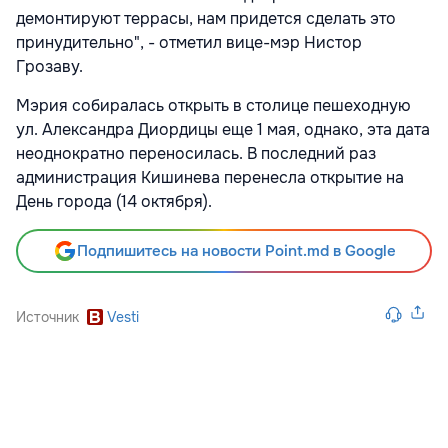
демонтируют террасы, нам придется сделать это
принудительно", - отметил вице-мэр Нистор
Грозаву.
Мэрия собиралась открыть в столице пешеходную
ул. Александра Диордицы еще 1 мая, однако, эта дата
неоднократно переносилась. В последний раз
администрация Кишинева перенесла открытие на
День города (14 октября).
Подпишитесь на новости Point.md в Google
Источник
Vesti