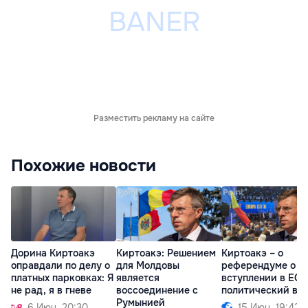
Разместить рекламу на сайте
Похожие новости
Дорина Киртоакэ
Киртоакэ: Решением
Киртоакэ – о
оправдали по делу о
для Молдовы
референдуме о
платных парковках: Я
является
вступлении в ЕС:
не рад, я в гневе
воссоединение с
политический во
Румынией
6 Июн. 20:30
15 Июн. 19:42