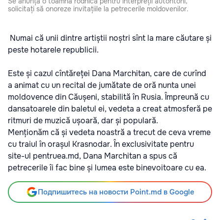
Se anunță o toamnă rodnică pentru interpreții autohtoni,
solicitați să onoreze invitațiile la petrecerile moldovenilor.
Numai că unii dintre artiștii noștri sînt la mare căutare și
peste hotarele republicii.
Este și cazul cîntăreței Dana Marchitan, care de curînd
a animat cu un recital de jumătate de oră nunta unei
moldovence din Căușeni, stabilită în Rusia. Împreună cu
dansatoarele din baletul ei, vedeta a creat atmosferă pe
ritmuri de muzică ușoară, dar și populară.
Menționăm că și vedeta noastră a trecut de ceva vreme
cu traiul în orașul Krasnodar. În exclusivitate pentru
site-ul pentruea.md, Dana Marchitan a spus că
petrecerile îi fac bine și lumea este binevoitoare cu ea.
Подпишитесь на новости Point.md в Google