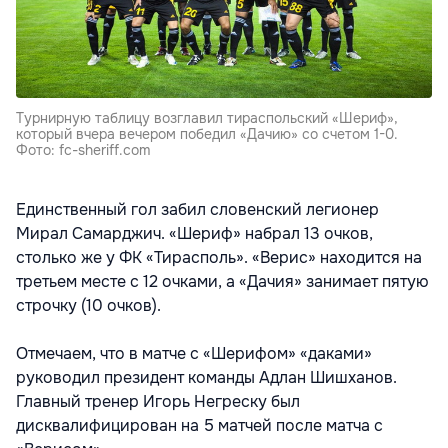
Турнирную таблицу возглавил тираспольский «Шериф»,
который вчера вечером победил «Дачию» со счетом 1-0.
Фото: fc-sheriff.com
Единственный гол забил словенский легионер
Мирал Самарджич. «Шериф» набрал 13 очков,
столько же у ФК «Тирасполь». «Верис» находится на
третьем месте с 12 очками, а «Дачия» занимает пятую
строчку (10 очков).
Отмечаем, что в матче с «Шерифом» «даками»
руководил президент команды Адлан Шишханов.
Главный тренер Игорь Негреску был
дисквалифицирован на 5 матчей после матча с