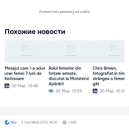
Разместить рекламу на сайте
Похожие новости
Mesajul care i-a adus
Rolul femeilor din
Chris Brown,
unei femei 7 luni de
forțele armate,
fotografiat în timp
închisoare
discutat la Ministerul
strângea o femeie 
Apărării
gât
30 Мар. 14:46
30 Мар. 13:59
30 Мар. 10:39
Noi
3 сентября 2013, 16:30
1 483