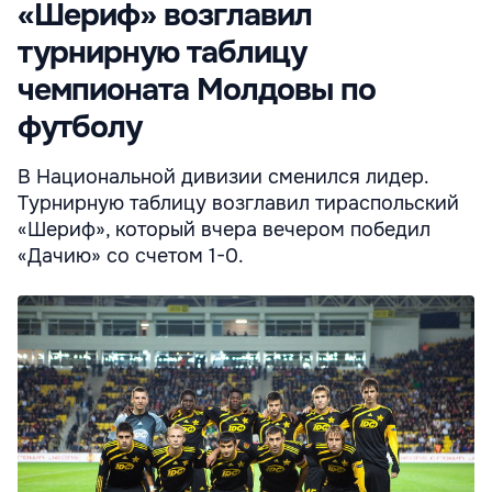
«Шериф» возглавил
турнирную таблицу
чемпионата Молдовы по
футболу
В Национальной дивизии сменился лидер.
Турнирную таблицу возглавил тираспольский
«Шериф», который вчера вечером победил
«Дачию» со счетом 1-0.