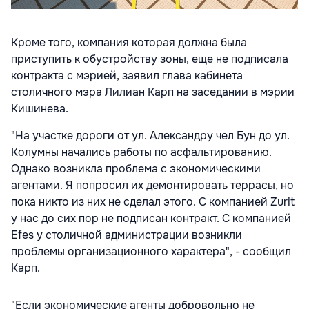
Кроме того, компания которая должна была
приступить к обустройству зоны, еще не подписала
контракта с мэрией, заявил глава кабинета
столичного мэра Лилиан Карп на заседании в мэрии
Кишинева.
"На участке дороги от ул. Александру чел Бун до ул.
Колумны начались работы по асфальтированию.
Однако возникла проблема с экономическими
агентами. Я попросил их демонтировать террасы, но
пока никто из них не сделал этого. С компанией Zurit
у нас до сих пор не подписан контракт. С компанией
Efes у столичной администрации возникли
проблемы организационного характера", - сообщил
Карп.
"Если экономические агенты добровольно не