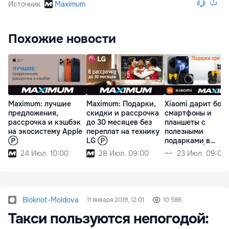
Источник
Maximum
Похожие новости
Maximum: лучшие
Maximum: Подарки,
Xiaomi дарит бол
предложения,
скидки и рассрочка
смартфоны и
рассрочка и кэшбэк
до 30 месяцев без
планшеты с
на экосистему Apple
переплат на технику
полезными
Ⓟ
LG Ⓟ
подарками в
Maximum Ⓟ
24 Июл. 10:00
28 Июл. 09:00
23 Июл. 09:00
Bloknot-Moldova
11 января 2019, 12:01
10 586
Такси пользуются непогодой: