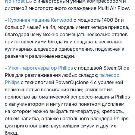
No Frost LG
с инверторным умным компрессором и
системой многопоточного охлаждения Multi Air Flow.
-
Кухонная машина Kenwood
с мощность 1400 Вт и
большой чашей на 4л, модель имеет четыре привода,
благодаря чему можно совмещать несколько этапов
приготовлениями блюда или создавать несколько
кулинарных шедевров одновременно, подключая к
разъемам различные насадки.
-
Утюг-парогенератор Philips
c подошвой SteamGlide
Plus для разглаживания любых складок;
пылесос
Philips
c технологией PowerCyclone 4 с усиленной
возможностью всасывания пыли; комплект из
полностью автоматической эспрессо-машины Philips
с капучинатором и интуитивно понятном дисплеем,
на котором можно выбрать температуру, крепость,
объем напитка, а также настольного блендера Philips
для приготовления вкуснейших смузи и других
блюд.