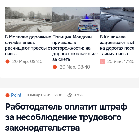
В Молдове дорожные
Полиция Молдовы
В Кишиневе
службы вновь
призвала к
заделывают выбо
расчищают трассы от
осторожности: на
на дорогах после
снега
дорогах скользко из-
таяния снега
за снега
20 Мар. 09:45
25 Янв. 17:40
20 Мар. 08:40
Point
11 января 2019, 12:00
3 928
Работодатель оплатит штраф
за несоблюдение трудового
законодательства