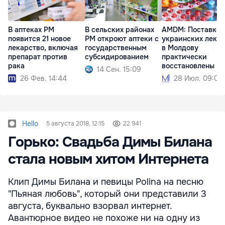
В аптеках РМ
В сельских районах
AMDM: Поставки
появится 21 новое
РМ откроют аптеки с
украинских лека
лекарство, включая
государственным
в Молдову
препарат против
субсидированием
практически
рака
восстановлены
14 Сен. 15:09
26 Фев. 14:44
28 Июл. 09:02
Hello
5 августа 2018, 12:15
22 941
Горько: Свадьба Димы Билана
стала новым хитом Интернета
Клип Димы Билана и певицы Polina на песню
"Пьяная любовь", который они представили 3
августа, буквально взорвал интернет.
Авантюрное видео не похоже ни на одну из