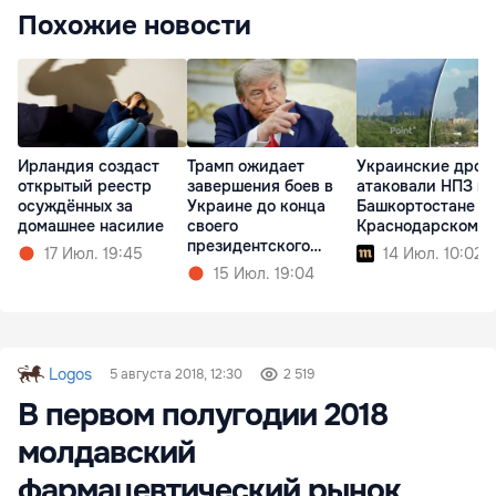
Похожие новости
Ирландия создаст
Трамп ожидает
Украинские дрон
открытый реестр
завершения боев в
атаковали НПЗ в
осуждённых за
Украине до конца
Башкортостане и
домашнее насилие
своего
Краснодарском к
президентского
17 Июл. 19:45
14 Июл. 10:02
срока
15 Июл. 19:04
Logos
5 августа 2018, 12:30
2 519
В первом полугодии 2018
молдавский
фармацевтический рынок