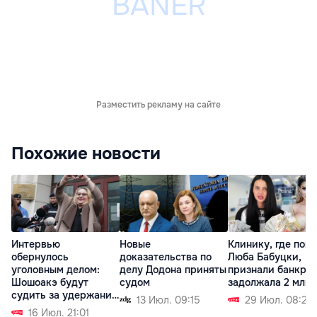
Разместить рекламу на сайте
Похожие новости
Интервью
Новые
Клинику, где поги
обернулось
доказательства по
Люба Бабуцки,
уголовным делом:
делу Додона приняты
признали банкрот
Шошоакэ будут
судом
задолжала 2 млн 
судить за удержание
13 Июл. 09:15
29 Июл. 08:21
журналистов
16 Июл. 21:01