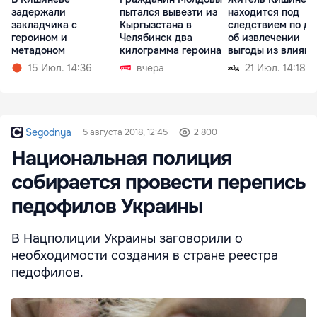
задержали
пытался вывезти из
находится под
закладчика с
Кыргызстана в
следствием по де
героином и
Челябинск два
об извлечении
метадоном
килограмма героина
выгоды из влияни
15 Июл. 14:36
вчера
21 Июл. 14:18
Segodnya
5 августа 2018, 12:45
2 800
Национальная полиция
собирается провести перепись
педофилов Украины
В Нацполиции Украины заговорили о
необходимости создания в стране реестра
педофилов.