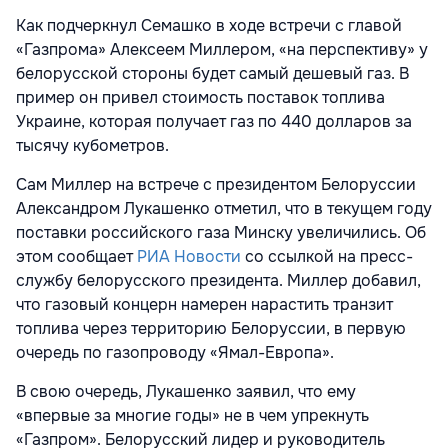
Как подчеркнул Семашко в ходе встречи с главой
«Газпрома» Алексеем Миллером, «на перспективу» у
белорусской стороны будет самый дешевый газ. В
пример он привел стоимость поставок топлива
Украине, которая получает газ по 440 долларов за
тысячу кубометров.
Сам Миллер на встрече с президентом Белоруссии
Александром Лукашенко отметил, что в текущем году
поставки российского газа Минску увеличились. Об
этом сообщает
РИА Новости
со ссылкой на пресс-
службу белорусского президента. Миллер добавил,
что газовый концерн намерен нарастить транзит
топлива через территорию Белоруссии, в первую
очередь по газопроводу «Ямал-Европа».
В свою очередь, Лукашенко заявил, что ему
«впервые за многие годы» не в чем упрекнуть
«Газпром». Белорусский лидер и руководитель