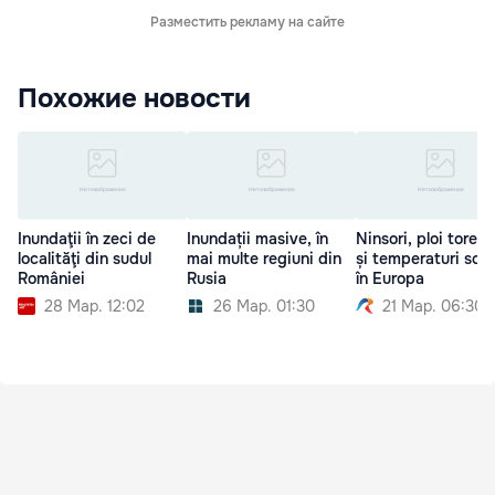
Разместить рекламу на сайте
Похожие новости
Inundaţii în zeci de
Inundații masive, în
Ninsori, ploi torenț
localităţi din sudul
mai multe regiuni din
și temperaturi scă
României
Rusia
în Europa
28 Мар. 12:02
26 Мар. 01:30
21 Мар. 06:30