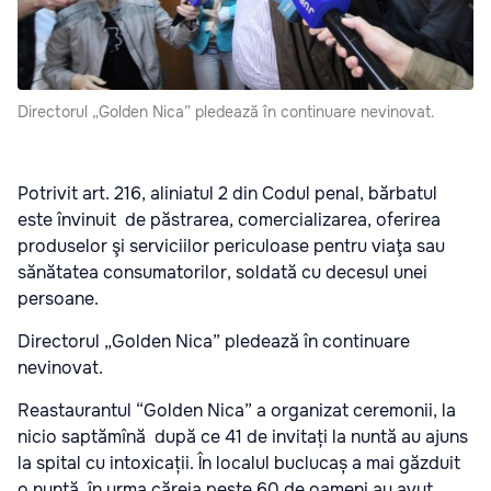
Directorul „Golden Nica” pledează în continuare nevinovat.
Potrivit art. 216, aliniatul 2 din Codul penal, bărbatul
este învinuit de păstrarea, comercializarea, oferirea
produselor şi serviciilor periculoase pentru viaţa sau
sănătatea consumatorilor, soldată cu decesul unei
persoane.
Directorul „Golden Nica” pledează în continuare
nevinovat.
Reastaurantul “Golden Nica” a organizat ceremonii, la
nicio saptămînă după ce 41 de invitați la nuntă au ajuns
la spital cu intoxicații. În localul buclucaș a mai găzduit
o nuntă, în urma căreia peste 60 de oameni au avut