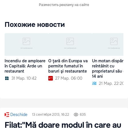
Разместить рекламу на сайте
Похожие новости
Incendiu de amploare
O ţară din Europa va
Un motan dispărut
în Capitală: Arde un
permite fumatul în
reîntâlnit cu
restaurant
baruri şi restaurante
proprietarul său d
14 ani
31 Мар. 10:42
27 Мар. 06:00
21 Мар. 22:20
Deschide
13 сентября 2013, 16:22
635
Filat:"Mă doare modul în care au