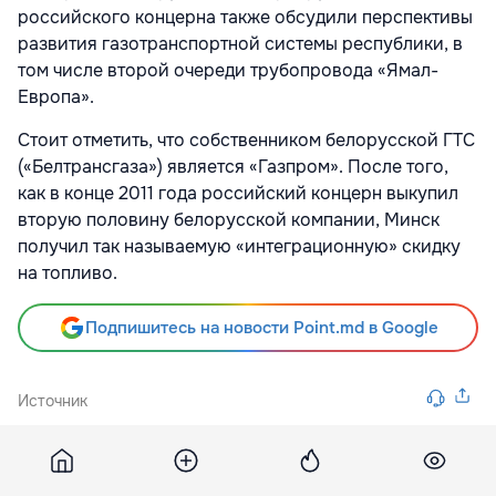
российского концерна также обсудили перспективы
развития газотранспортной системы республики, в
том числе второй очереди трубопровода «Ямал-
Европа».
Стоит отметить, что собственником белорусской ГТС
(«Белтрансгаза») является «Газпром». После того,
как в конце 2011 года российский концерн выкупил
вторую половину белорусской компании, Минск
получил так называемую «интеграционную» скидку
на топливо.
Подпишитесь на новости Point.md в Google
Источник