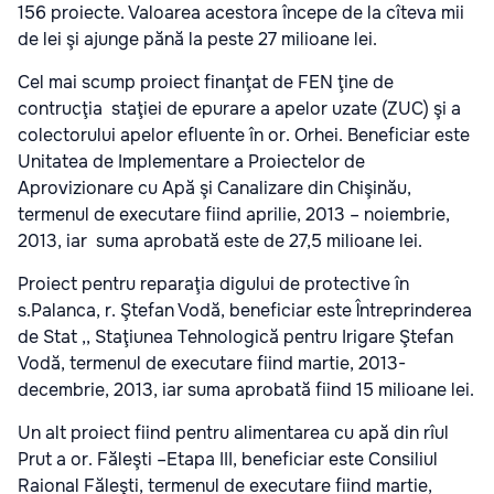
156 proiecte. Valoarea acestora începe de la cîteva mii
de lei şi ajunge pănă la peste 27 milioane lei.
Cel mai scump proiect finanţat de FEN ţine de
contrucţia staţiei de epurare a apelor uzate (ZUC) şi a
colectorului apelor efluente în or. Orhei. Beneficiar este
Unitatea de Implementare a Proiectelor de
Aprovizionare cu Apă şi Canalizare din Chişinău,
termenul de executare fiind aprilie, 2013 – noiembrie,
2013, iar suma aprobată este de 27,5 milioane lei.
Proiect pentru reparaţia digului de protective în
s.Palanca, r. Ştefan Vodă, beneficiar este Întreprinderea
de Stat ,, Staţiunea Tehnologică pentru Irigare Ştefan
Vodă, termenul de executare fiind martie, 2013-
decembrie, 2013, iar suma aprobată fiind 15 milioane lei.
Un alt proiect fiind pentru alimentarea cu apă din rîul
Prut a or. Făleşti –Etapa III, beneficiar este Consiliul
Raional Făleşti, termenul de executare fiind martie,