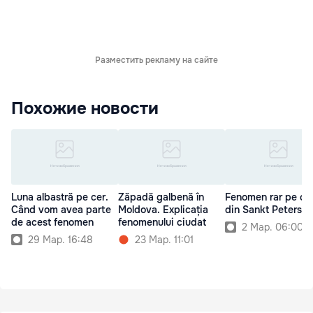
Разместить рекламу на сайте
Похожие новости
Luna albastră pe cer.
Zăpadă galbenă în
Fenomen rar pe cer
Când vom avea parte
Moldova. Explicația
din Sankt Petersb
de acest fenomen
fenomenului ciudat
2 Мар. 06:00
29 Мар. 16:48
23 Мар. 11:01