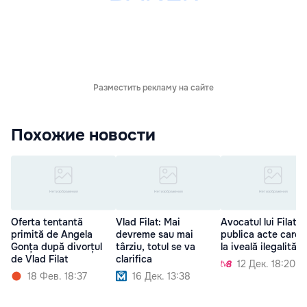
Разместить рекламу на сайте
Похожие новости
Oferta tentantă
Vlad Filat: Mai
Avocatul lui Filat:
primită de Angela
devreme sau mai
publica acte care 
Gonța după divorțul
târziu, totul se va
la iveală ilegalitățil
de Vlad Filat
clarifica
12 Дек. 18:20
18 Фев. 18:37
16 Дек. 13:38