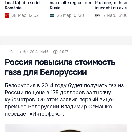
localităţi din sudul
mai multe regiuni din
Prut crește. Riscur
României
Rusia
inundații nu există
28 Мар. 12:02
26 Мар. 01:30
17 Мар. 13:00
13 сентября 2013, 14:46
2 987
Россия повысила стоимость
газа для Белоруссии
Белоруссия в 2014 году будет получать газ из
России по цене в 175 долларов за тысячу
кубометров. Об этом заявил первый вице-
премьер Белоруссии Владимир Семашко,
передает «Интерфакс».