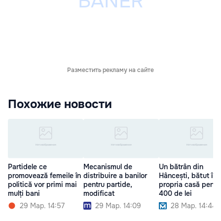
Разместить рекламу на сайте
Похожие новости
Partidele ce
Mecanismul de
Un bătrân din
promovează femeile în
distribuire a banilor
Hâncești, bătut în
politică vor primi mai
pentru partide,
propria casă pentr
mulți bani
modificat
400 de lei
29 Мар. 14:57
29 Мар. 14:09
28 Мар. 14:44