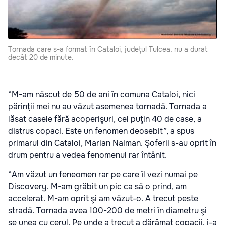
Tornada care s-a format în Cataloi, județul Tulcea, nu a durat
decât 20 de minute.
“M-am născut de 50 de ani în comuna Cataloi, nici
părinţii mei nu au văzut asemenea tornadă. Tornada a
lăsat casele fără acoperişuri, cel puţin 40 de case, a
distrus copaci. Este un fenomen deosebit”, a spus
primarul din Cataloi, Marian Naiman. Şoferii s-au oprit în
drum pentru a vedea fenomenul rar întânit.
“Am văzut un feneomen rar pe care îl vezi numai pe
Discovery. M-am grăbit un pic ca să o prind, am
accelerat. M-am oprit şi am văzut-o. A trecut peste
stradă. Tornada avea 100-200 de metri în diametru şi
se unea cu cerul. Pe unde a trecut a dărâmat copacii, i-a