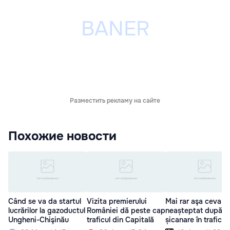
Разместить рекламу на сайте
Похожие новости
Când se va da startul
Vizita premierului
Mai rar aşa ceva: F
lucrărilor la gazoductul
României dă peste cap
neașteptat după o
Ungheni-Chişinău
traficul din Capitală
șicanare în trafic