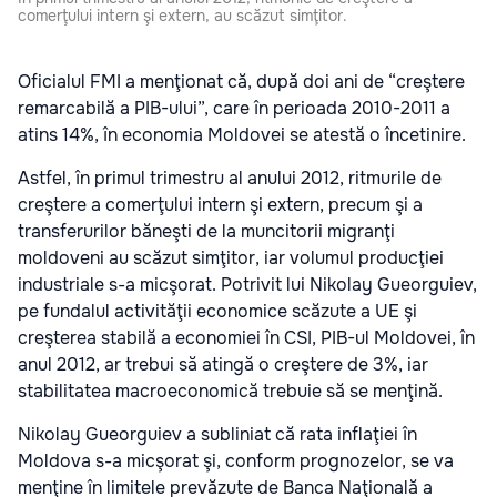
comerţului intern şi extern, au scăzut simţitor.
Oficialul FMI a menţionat că, după doi ani de “creştere
remarcabilă a PIB-ului”, care în perioada 2010-2011 a
atins 14%, în economia Moldovei se atestă o încetinire.
Astfel, în primul trimestru al anului 2012, ritmurile de
creştere a comerţului intern şi extern, precum şi a
transferurilor băneşti de la muncitorii migranţi
moldoveni au scăzut simţitor, iar volumul producţiei
industriale s-a micşorat. Potrivit lui Nikolay Gueorguiev,
pe fundalul activităţii economice scăzute a UE şi
creşterea stabilă a economiei în CSI, PIB-ul Moldovei, în
anul 2012, ar trebui să atingă o creştere de 3%, iar
stabilitatea macroeconomică trebuie să se menţină.
Nikolay Gueorguiev a subliniat că rata inflaţiei în
Moldova s-a micşorat şi, conform prognozelor, se va
menţine în limitele prevăzute de Banca Naţională a