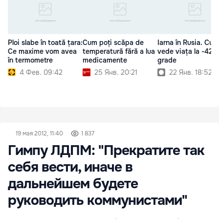
Ploi slabe în toată țara:
Cum poți scăpa de
Iarna în Rusia. Cum
Ce maxime vom avea
temperatură fără a lua
vede viața la -42 
în termometre
medicamente
grade
4 Фев. 09:42
25 Янв. 20:21
22 Янв. 18:52
19 мая 2012, 11:40
1 837
Гимпу ЛДПМ: "Прекратите так
себя вести, иначе в
дальнейшем будете
руководить коммунистами"