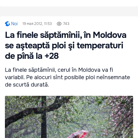
Noi
19 мая 2012, 11:53
743
La finele săptămînii, în Moldova
se aşteaptă ploi şi temperaturi
de pînă la +28
La finele săptămînii, cerul în Moldova va fi
variabil. Pe alocuri sînt posibile ploi neînsemnate
de scurtă durată.