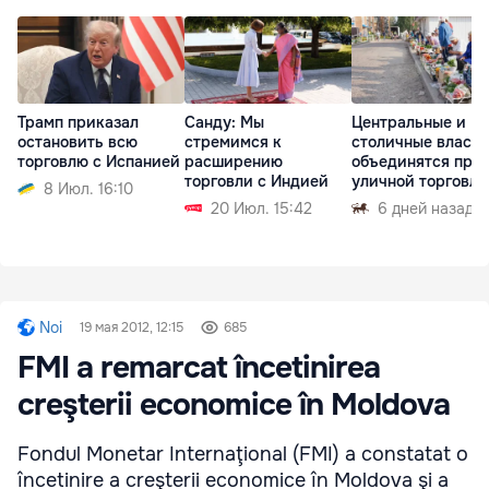
Трамп приказал
Санду: Мы
Центральные и
остановить всю
стремимся к
столичные власти
торговлю с Испанией
расширению
объединятся про
торговли с Индией
уличной торговли
8 Июл. 16:10
20 Июл. 15:42
6 дней назад
Noi
19 мая 2012, 12:15
685
FMI a remarcat încetinirea
creşterii economice în Moldova
Fondul Monetar Internaţional (FMI) a constatat o
încetinire a creşterii economice în Moldova şi a