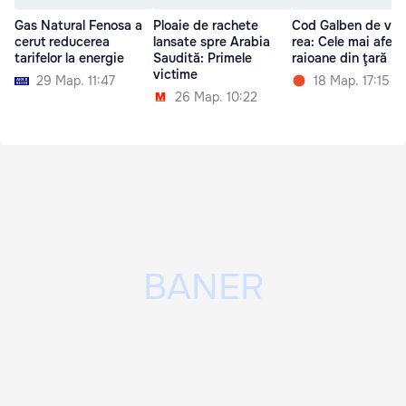
Gas Natural Fenosa a
Ploaie de rachete
Cod Galben de vr
cerut reducerea
lansate spre Arabia
rea: Cele mai afec
tarifelor la energie
Saudită: Primele
raioane din ţară
victime
29 Мар. 11:47
18 Мар. 17:15
26 Мар. 10:22