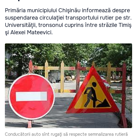
Primăria municipiului Chişinău informează despre
suspendarea circulaţiei transportului rutier pe str.
Universităţii, tronsonul cuprins între străzile Timiş
şi Alexei Mateevici.
Conducătorii auto sînt rugaţi să respecte semnalizarea rutieră