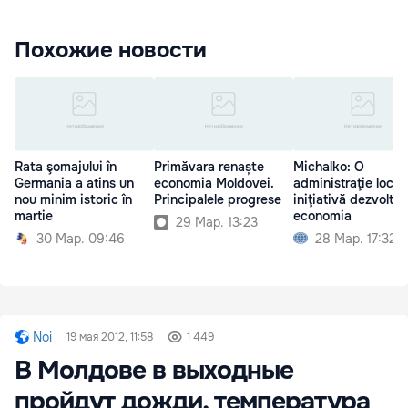
Похожие новости
Rata şomajului în
Primăvara renaște
Michalko: O
Germania a atins un
economia Moldovei.
administraţie local
nou minim istoric în
Principalele progrese
iniţiativă dezvoltă
martie
economia
29 Мар. 13:23
30 Мар. 09:46
28 Мар. 17:32
Noi
19 мая 2012, 11:58
1 449
В Молдове в выходные
пройдут дожди, температура