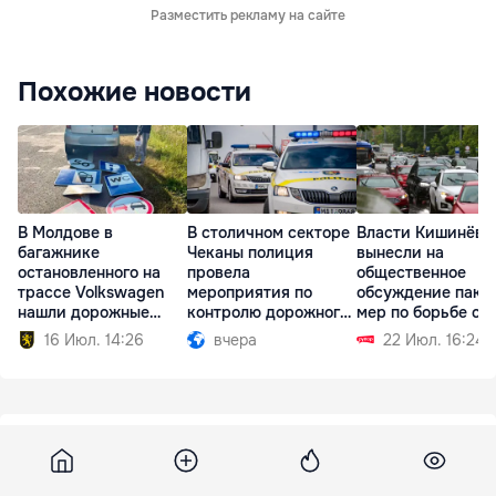
Разместить рекламу на сайте
Похожие новости
В Молдове в
В столичном секторе
Власти Кишинёва
багажнике
Чеканы полиция
вынесли на
остановленного на
провела
общественное
трассе Volkswagen
мероприятия по
обсуждение паке
нашли дорожные
контролю дорожного
мер по борьбе с
знаки
движения
пробками
16 Июл. 14:26
вчера
22 Июл. 16:24
19 мая 2012, 11:20
1 608
Jurnalistul Constantin Starâș își