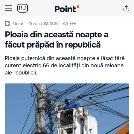
RU
Union
19 мая 2012, 12:26
999
Ploaia din această noapte a
făcut prăpăd în republică
Ploaia puternică din această noapte a lăsat fără
curent electric 66 de localităţi din nouă raioane
ale republicii.