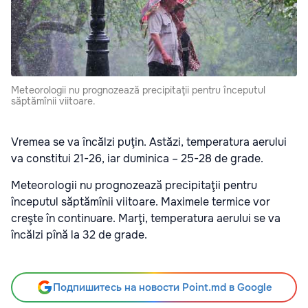
Meteorologii nu prognozează precipitaţii pentru începutul
săptămînii viitoare.
Vremea se va încălzi puţin. Astăzi, temperatura aerului
va constitui 21-26, iar duminica – 25-28 de grade.
Meteorologii nu prognozează precipitaţii pentru
începutul săptămînii viitoare. Maximele termice vor
creşte în continuare. Marţi, temperatura aerului se va
încălzi pînă la 32 de grade.
Подпишитесь на новости Point.md в Google