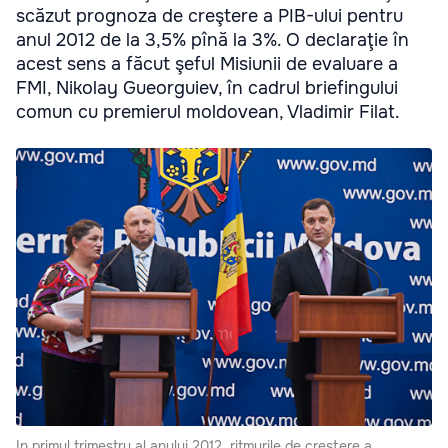
scăzut prognoza de creştere a PIB-ului pentru
anul 2012 de la 3,5% pînă la 3%. O declaraţie în
acest sens a făcut şeful Misiunii de evaluare a
FMI, Nikolay Gueorguiev, în cadrul briefingului
comun cu premierul moldovean, Vladimir Filat.
In primul trimestru al anului 2012, ritmurile de creştere a