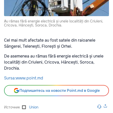
Au rămas fără energie electrică și unele localități din Criuleni,
Cricova, Hâncești, Soroca, Drochia.
Cel mai mult afectate au fost satele din raioanele
Sângerei, Telenești, Florești și Orhei.
De asemenea au rămas fără energie electrică și unele
localități din Criuleni, Cricova, Hâncești, Soroca,
Drochia.
Sursa:www.point.md
Подпишитесь на новости Point.md в Google
Источник
Union