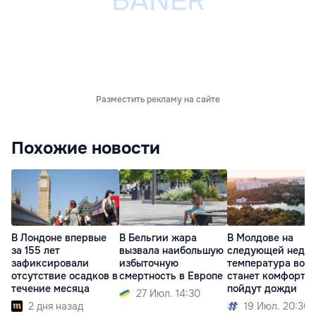
Разместить рекламу на сайте
Похожие новости
В Лондоне впервые
В Бельгии жара
В Молдове на
за 155 лет
вызвала наибольшую
следующей недел
зафиксировали
избыточную
температура возд
отсутствие осадков в
смертность в Европе
станет комфортне
течение месяца
пойдут дожди
27 Июл. 14:30
2 дня назад
19 Июл. 20:30