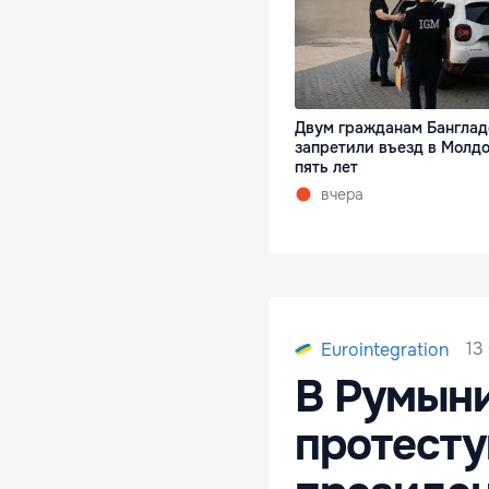
Двум гражданам Бангла
запретили въезд в Молдо
пять лет
вчера
13
Eurointegration
В Румыни
протесту