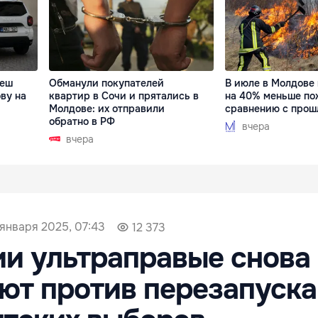
деш
Обманули покупателей
В июле в Молдове
ву на
квартир в Сочи и прятались в
на 40% меньше по
Молдове: их отправили
сравнению с прош
обратно в РФ
вчера
вчера
 января 2025, 07:43
12 373
и ультраправые снова
ют против перезапуска