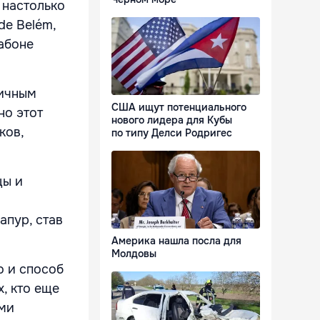
 настолько
de Belém,
сабоне
яичным
США ищут потенциального
но этот
нового лидера для Кубы
ков,
по типу Делси Родригес
цы и
апур, став
Америка нашла посла для
Молдовы
о и способ
, кто еще
ыми