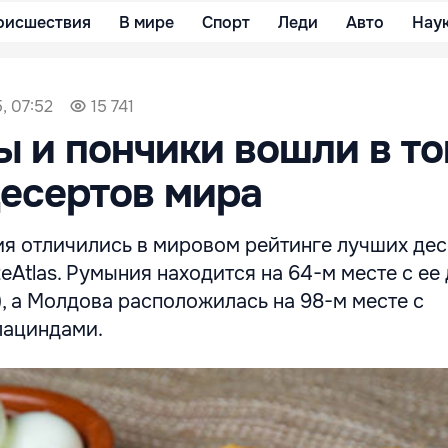
оисшествия
В мире
Спорт
Леди
Авто
Нау
, 07:52
15 741
 и пончики вошли в то
есертов мира
я отличились в мировом рейтинге лучших дес
eAtlas. Румыния находится на 64-м месте с ее
), а Молдова расположилась на 98-м месте с
лациндами.