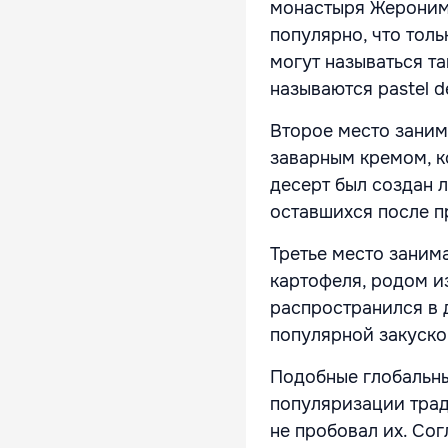
монастыря Жерониму
популярно, что толь
могут называться та
называются pastel d
Второе место занима
заварным кремом, к
десерт был создан л
оставшихся после п
Третье место заним
картофеля, родом и
распространился в д
популярной закуско
Подобные глобальны
популяризации трад
не пробовал их. Сог