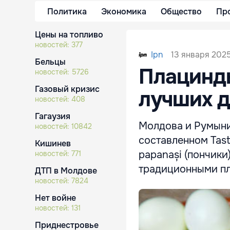
Политика
Экономика
Общество
Пр
Цены на топливо
новостей:
377
13 января 2025
Ipn
Бельцы
Плацинды
новостей:
5726
Газовый кризис
лучших д
новостей:
408
Гагаузия
Молдова и Румыни
новостей:
10842
составленном Tast
Кишинев
papanași (пончики
новостей:
771
традиционными п
ДТП в Молдове
новостей:
7824
Нет войне
новостей:
131
Приднестровье