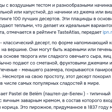
ы с воздушным тестом и разнообразными начинка
льной или капустной, до начинки из джема или ви
тинге 100 лучших десертов. Эти плацинды в основ
подают теплыми, что делает их идеальным варианто
рта, отмечается в рейтинге TasteAtlas, передает
ipn
- классический десерт, по форме напоминающий к
на вершине. Они могут быть жареными или печен
на основе творога или сладкого овечьего сыра, яиц
бычно подают со сметаной, фруктовыми джемами 
 печеные - меньшего размера, покрываются панир
. Несмотря на свою простоту, этот десерт покорил
 в числе самых популярных сладостей в мире.
ет Pastel de Belém (паштел-де-Белен ) - типичный
 с яичным заварным кремом, в состав которого вхо
 и корица. Это пирожное, придуманное в 1837 году