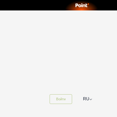
⌵
RU
Войти