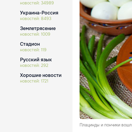
новостей:
34989
Украина-Россия
новостей:
8493
Землетрясение
новостей:
1009
Стадион
новостей:
119
Русский язык
новостей:
292
Хорошие новости
новостей:
1721
Плацинды и пончики вошли