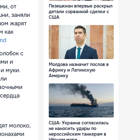
ми, от
Пезешкиан впервые раскрыл
детали сорванной сделки с
шни, заняли
США
ном жарят
м как
.md
олобок с
ыми и
Молдова назначит послов в
 и муки.
Африку и Латинскую
Америку
или
овочными
 сердца
США: Украина согласилась
дят молоко,
не наносить удары по
 монахами
нероссийским танкерам в
Чёрном море