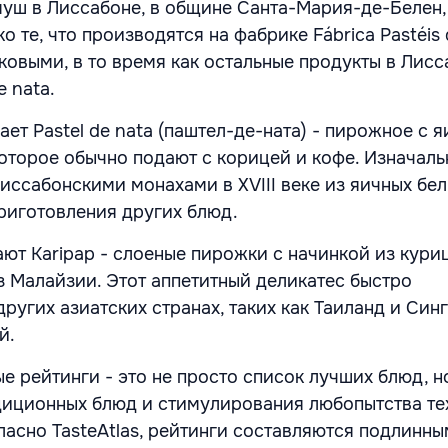
ш в Лиссабоне, в общине Санта-Мария-де-Белен,
ко те, что производятся на фабрике Fábrica Pastéis 
ковыми, в то время как остальные продукты в Лис
e nata.
ет Pastel de nata (паштел-де-ната) - пирожное с 
оторое обычно подают с корицей и кофе. Изначаль
иссабонскими монахами в XVIII веке из яичных бел
риготовления других блюд.
ают Karipap - слоеные пирожки с начинкой из кури
з Малайзии. Этот аппетитный деликатес быстро
ругих азиатских странах, таких как Таиланд и Синг
й.
е рейтинги - это не просто список лучших блюд, н
иционных блюд и стимулирования любопытства тех
ласно TasteAtlas, рейтинги составляются подлинн