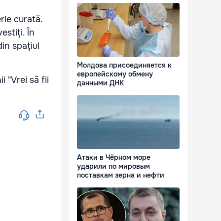
rie curată.
stiţi. În
in spaţiul
Молдова присоединяется к
европейскому обмену
 "Vrei să fii
данными ДНК
Атаки в Чёрном море
ударили по мировым
поставкам зерна и нефти