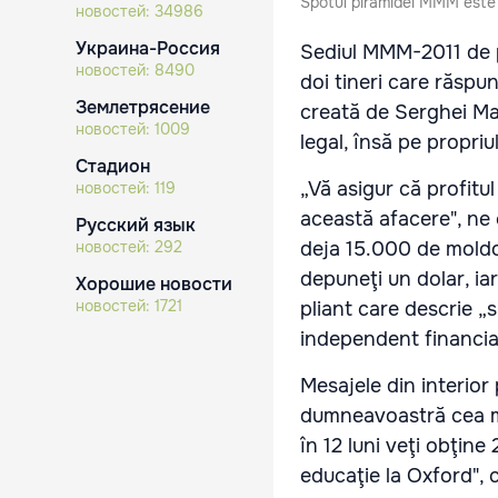
Spotul piramidei MMM este dif
новостей:
34986
Украина-Россия
Sediul MMM-2011 de pe 
новостей:
8490
doi tineri care răspun
Землетрясение
creată de Serghei Mav
новостей:
1009
legal, însă pe propriul
Стадион
„Vă asigur că profitul
новостей:
119
această afacere", ne
Русский язык
новостей:
292
deja 15.000 de moldo
depuneţi un dolar, iar
Хорошие новости
новостей:
1721
pliant care descrie „
independent financia
Mesajele din interior 
dumneavoastră cea ma
în 12 luni veţi obţin
educaţie la Oxford", c