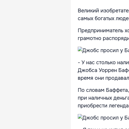
Великий изобретате
самых богатых люде
Предприниматель хо
грамотно распоряди
- У нас столько нал
Джобса Уоррен Бафф
время они продавал
По словам Баффета, 
при наличных деньг
приобрести легенда