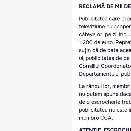
RECLAMĂ DE MII D
Publicitatea care pro
televiziune cu acoper
câteva ori pe zi, inc
1.200 de euro. Repre
suţin că de data ace
ul, publicitatea de pe
Consiliul Coordonator
Departamentului publ
La rândul lor, membr
nu putem spune dacă a
de o escrocherie trebu
publicitatea nu este 
membru CCA.
ATENŢIE, ESCROCHE