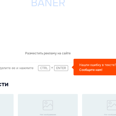
Разместить рекламу на сайте
Нашли ошибку в тексте
+
делите ее и нажмите
CTRL
ENTER
Сообщите нам!
сти