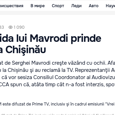
оисшествия
В мире
Спорт
Леди
Авто
Нау
33
1 090
a lui Mavrodi prinde
la Chişinău
at de Serghei Mavrodi creşte văzând cu ochii. Afac
 la Chișinău şi au reclamă la TV. Reprezentanţii A
că vor sesiza Consiliul Coordonator al Audiovizua
 CCA spun că, atâta timp cât n-a fost interzis, sp