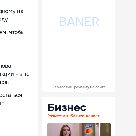
дному из
оду.
ям, чтобы
слова
кции - в то
ара.
Разместить рекламу на сайте
остаться
ог
Бизнес
Разместить бизнес-новость