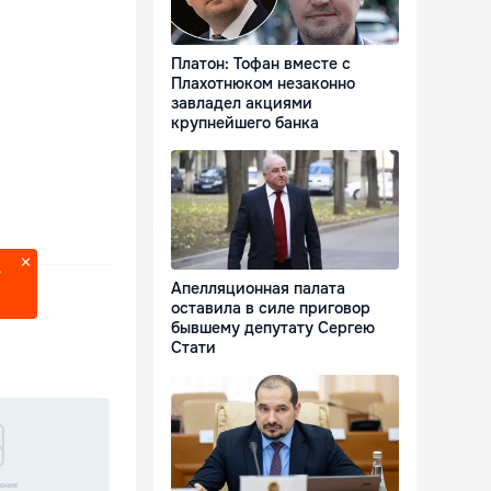
Платон: Тофан вместе с
Плахотнюком незаконно
завладел акциями
крупнейшего банка
?
Апелляционная палата
оставила в силе приговор
бывшему депутату Сергею
Стати