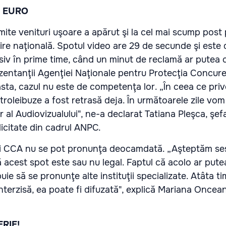
E EURO
mite venituri uşoare a apărut şi la cel mai scump post 
ire naţională. Spotul video are 29 de secunde şi este 
lusiv în prime time, când un minut de reclamă ar putea 
zentanţii Agenţiei Naţionale pentru Protecţia Concur
asta, cazul nu este de competenţa lor. „În ceea ce pr
 troleibuze a fost retrasă deja. În următoarele zile vom
 al Audiovizualului", ne-a declarat Tatiana Pleşca, şef
icitate din cadrul ANPC.
ii CCA nu se pot pronunţa deocamdată. „Aşteptăm ses
cest spot este sau nu legal. Faptul că acolo ar putea
ie să se pronunţe alte instituţii specializate. Atâta t
interzisă, ea poate fi difuzată", explică Mariana Once
RIE!