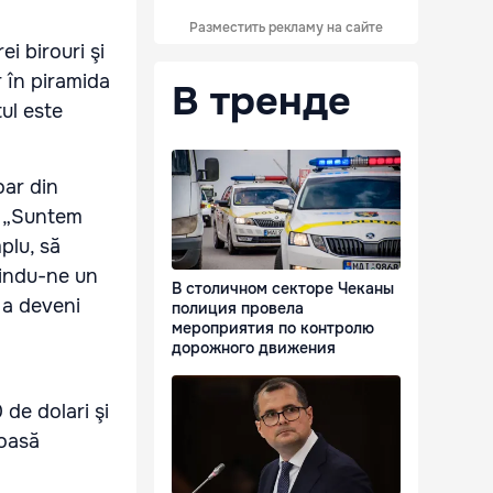
Разместить рекламу на сайте
i birouri şi
r în piramida
В тренде
ul este
oar din
. „Suntem
plu, să
erindu-ne un
В столичном секторе Чеканы
 a deveni
полиция провела
мероприятия по контролю
дорожного движения
de dolari şi
ioasă