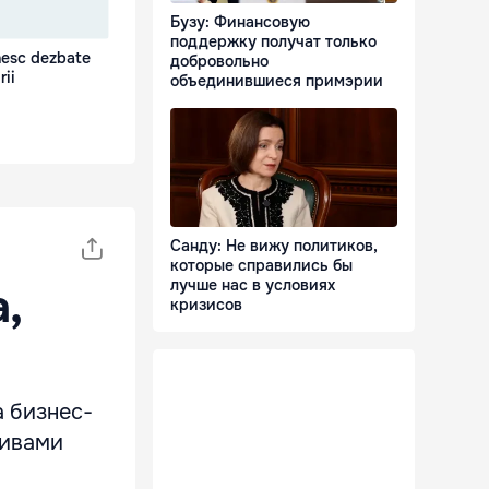
Бузу: Финансовую
поддержку получат только
nesc dezbate
добровольно
rii
объединившиеся примэрии
Санду: Не вижу политиков,
которые справились бы
лучше нас в условиях
,
кризисов
а бизнес-
тивами