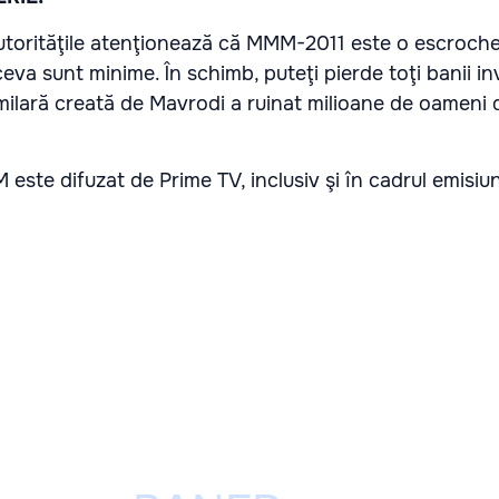
 autorităţile atenţionează că MMM-2011 este o escroche
eva sunt minime. În schimb, puteţi pierde toţi banii inve
imilară creată de Mavrodi a ruinat milioane de oameni d
ste difuzat de Prime TV, inclusiv şi în cadrul emisiunii