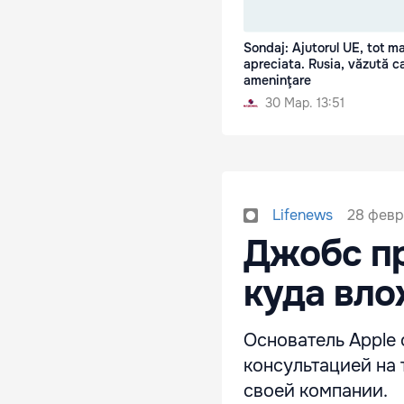
Sondaj: Ajutorul UE, tot ma
apreciata. Rusia, văzută c
ameninţare
30 Мар. 13:51
28 февр
Lifenews
Джобс пр
куда вло
Основатель Apple
консультацией на
своей компании.