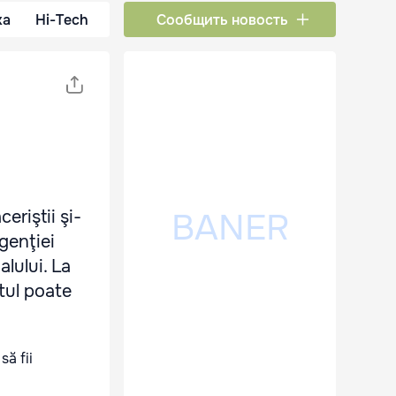
ка
Hi-Tech
Сообщить новость
eriştii şi-
genţiei
lului. La
otul poate