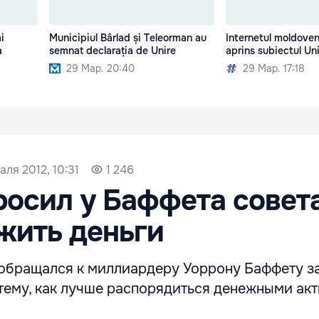
i
Municipiul Bârlad și Teleorman au
Internetul moldove
a
semnat declarația de Unire
aprins subiectul Uni
29 Мар. 20:40
29 Мар. 17:18
аля 2012, 10:31
1 246
осил у Баффета совета
жить деньги
 обращался к миллиардеру Уоррону Баффету з
 тему, как лучше распорядиться денежными ак