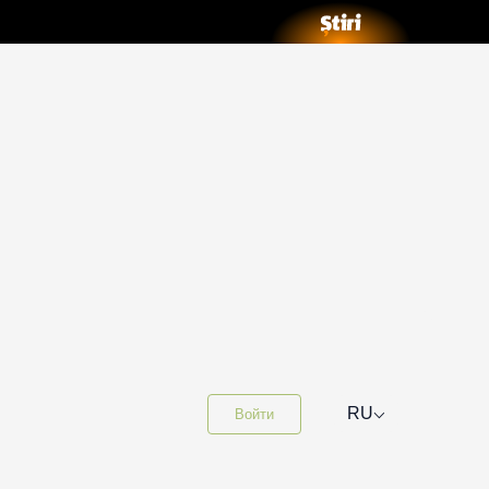
⌵
RU
Войти