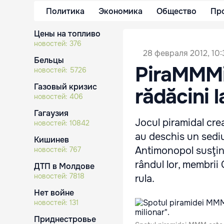
Политика
Экономика
Общество
Пр
Цены на топливо
новостей:
376
28 февраля 2012, 10:
Бельцы
PiraMMMid
новостей:
5726
Газовый кризис
rădăcini 
новостей:
406
Гагаузия
Jocul piramidal cre
новостей:
10842
au deschis un sediu
Кишинев
Antimonopol susţin 
новостей:
767
rândul lor, membrii
ДТП в Молдове
новостей:
7818
rula.
Нет войне
новостей:
131
Приднестровье