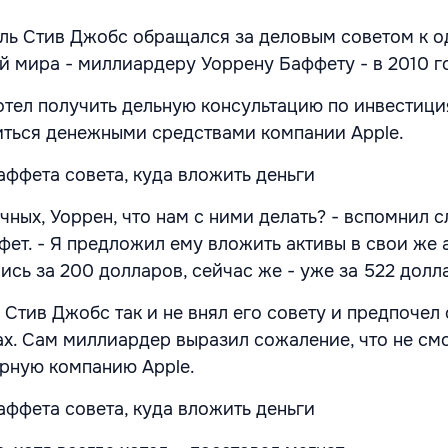
ль Стив Джобс обращался за деловым советом к о
й мира - миллиардеру Уоррену Баффету - в 2010 г
тел получить дельную консультацию по инвестици
ться денежными средствами компании Apple.
ичных, Уоррен, что нам с ними делать? - вспомнил 
ет. - Я предложил ему вложить активы в свои же а
ись за 200 долларов, сейчас же - уже за 522 долл
Стив Джобс так и не внял его совету и предпочел 
ах. Сам миллиардер выразил сожаление, что не см
рную компанию Apple.