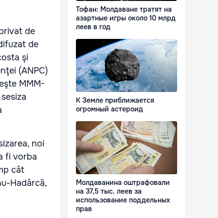
Тофан: Молдаване тратят на
азартные игры около 10 млрд
леев в год
privat de
difuzat de
costa şi
enţei (ANPC)
iveşte MMM-
 sesiza
К Земле приближается
a
огромный астероид
izarea, noi
 fi vorba
imp cât
anu-Hadârcă,
Молдаванина оштрафовали
на 37,5 тыс. леев за
использование поддельных
прав