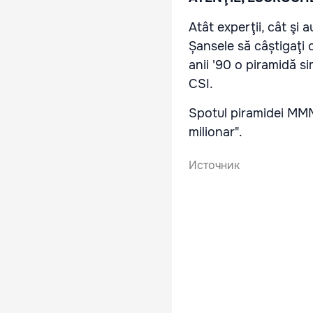
Atât experţii, cât şi
Șansele să câștigaţi c
anii '90 o piramidă s
CSI.
Spotul piramidei MMM e
milionar".
Источник