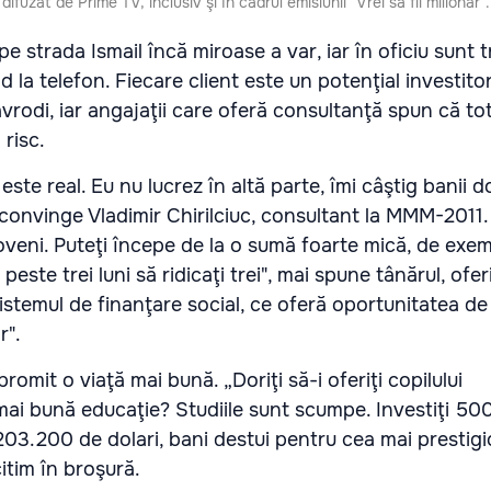
uzat de Prime TV, inclusiv şi în cadrul emisiunii "Vrei să fii milionar".
strada Ismail încă miroase a var, iar în oficiu sunt tre
d la telefon. Fiecare client este un potenţial investito
rodi, iar angajaţii care oferă consultanţă spun că tot
 risc.
 este real. Eu nu lucrez în altă parte, îmi câştig banii d
 convinge Vladimir Chirilciuc, consultant la MMM-2011
veni. Puteţi începe de la o sumă foarte mică, de exem
 peste trei luni să ridicaţi trei", mai spune tânărul, of
sistemul de finanţare social, ce oferă oportunitatea de
r".
promit o viaţă mai bună. „Doriţi să-i oferiţi copilului
i bună educaţie? Studiile sunt scumpe. Investiţi 500 
e 203.200 de dolari, bani destui pentru cea mai prestig
itim în broşură.