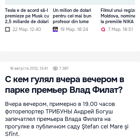
Tesla e de acord să-l
Un milion de dolari
Filmul unui regizor
premieze pe Musk cu
pentru cel mai bun
Moldova, nominaliz
2,5 miliarde de dolari
profesor din lume
la premiile NIKA
22 Мар. 12:40
19 Мар. 18:24
7 Мар. 18:51
16 августа 2012, 13:41
7 387
С кем гулял вчера вечером в
парке премьер Влад Филат?
Вчера вечером, примерно в 19.00 часов
фоторепортер ТРИБУНЫ Андрей Богуш
запечатлел премьера Влада Филата на
прогулке в публичном саду Ştefan cel Mare şi
Sfînt.