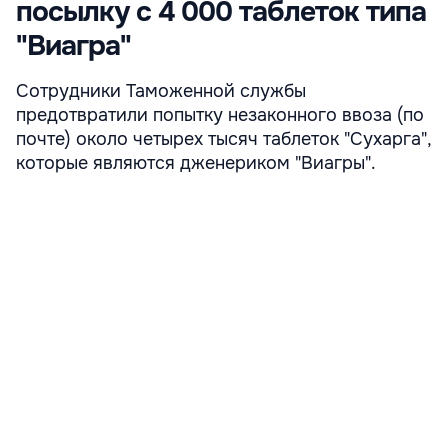
посылку с 4 000 таблеток типа
"Виагра"
Сотрудники Таможенной службы
предотвратили попытку незаконного ввоза (по
почте) около четырех тысяч таблеток "Сухарга",
которые являются дженериком "Виагры".