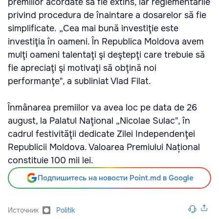
premiilor acordate să fie extins, iar reglementările
privind procedura de înaintare a dosarelor să fie
simplificate. „Cea mai bună investiţie este
investiţia în oameni. În Republica Moldova avem
mulţi oameni talentaţi şi deştepţi care trebuie să
fie apreciaţi şi motivaţi să obţină noi
performanţe", a subliniat Vlad Filat.
Înmânarea premiilor va avea loc pe data de 26
august, la Palatul Naţional „Nicolae Sulac", în
cadrul festivităţii dedicate Zilei Independenţei
Republicii Moldova. Valoarea Premiului Național
constituie 100 mii lei.
Подпишитесь на новости Point.md в Google
Источник
Politik