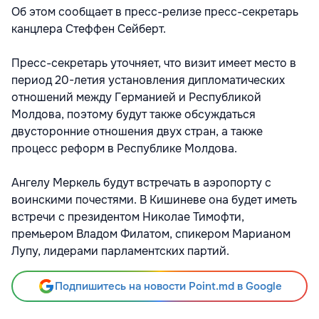
Об этом сообщает в пресс-релизе пресс-секретарь
канцлера Стеффен Сейберт.
Пресс-секретарь уточняет, что визит имеет место в
период 20-летия установления дипломатических
отношений между Германией и Республикой
Молдова, поэтому будут также обсуждаться
двусторонние отношения двух стран, а также
процесс реформ в Республике Молдова.
Ангелу Меркель будут встречать в аэропорту с
воинскими почестями. В Кишиневе она будет иметь
встречи с президентом Николае Тимофти,
премьером Владом Филатом, спикером Марианом
Лупу, лидерами парламентских партий.
Подпишитесь на новости Point.md в Google