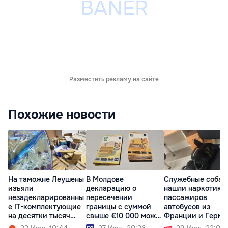
Разместить рекламу на сайте
Похожие новости
На таможне Леушены
В Молдове
Служебные собак
изъяли
декларацию о
нашли наркотики
незадекларированны
пересечении
пассажиров
е IT-комплектующие
границы с суммой
автобусов из
на десятки тысяч
свыше €10 000 можно
Франции и Герма
леев
подать онлайн