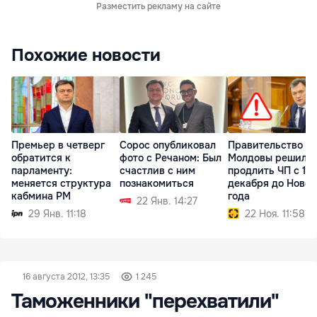
Разместить рекламу на сайте
Похожие новости
Премьер в четверг
Сорос опубликовал
Правительство
обратится к
фото с Речаном: Был
Молдовы решило
парламенту:
счастлив с ним
продлить ЧП с 1
меняется структура
познакомиться
декабря до Новог
кабмина РМ
года
22 Янв. 14:27
29 Янв. 11:18
22 Ноя. 11:58
16 августа 2012, 13:35
1 245
Таможенники "перехватили"