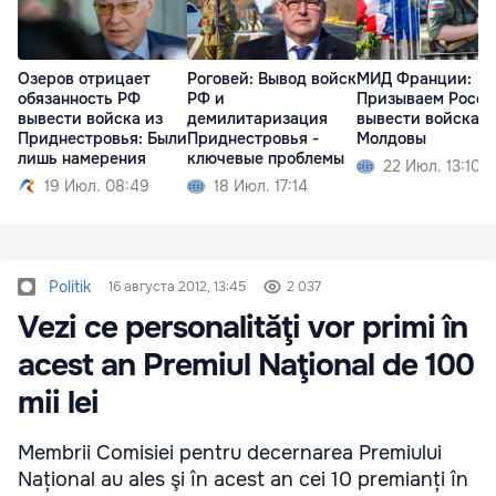
Озеров отрицает
Роговей: Вывод войск
МИД Франции:
обязанность РФ
РФ и
Призываем Росс
вывести войска из
демилитаризация
вывести войска и
Приднестровья: Были
Приднестровья -
Молдовы
лишь намерения
ключевые проблемы
22 Июл. 13:10
19 Июл. 08:49
18 Июл. 17:14
Politik
16 августа 2012, 13:45
2 037
Vezi ce personalităţi vor primi în
acest an Premiul Naţional de 100
mii lei
Membrii Comisiei pentru decernarea Premiului
Național au ales şi în acest an cei 10 premianți în