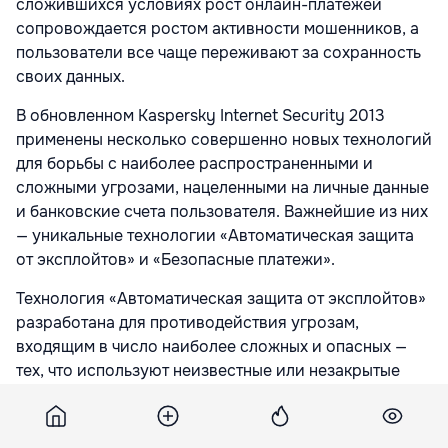
сложившихся условиях рост онлайн-платежей
сопровождается ростом активности мошенников, а
пользователи все чаще переживают за сохранность
своих данных.
В обновленном Kaspersky Internet Security 2013
применены несколько совершенно новых технологий
для борьбы с наиболее распространенными и
сложными угрозами, нацеленными на личные данные
и банковские счета пользователя. Важнейшие из них
— уникальные технологии «Автоматическая защита
от эксплойтов» и «Безопасные платежи».
Технология «Автоматическая защита от эксплойтов»
разработана для противодействия угрозам,
входящим в число наиболее сложных и опасных —
тех, что используют неизвестные или незакрытые
уязвимости в популярных программах. Технология
позволяет защитить пользователей продуктов
«Лаборатории Касперского» от подобных