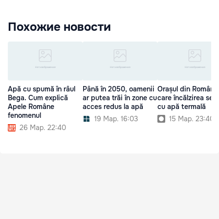
Похожие новости
Apă cu spumă în râul
Până în 2050, oamenii
Orașul din România
Bega. Cum explică
ar putea trăi în zone cu
care încălzirea se 
Apele Române
acces redus la apă
cu apă termală
fenomenul
19 Мар. 16:03
15 Мар. 23:40
26 Мар. 22:40