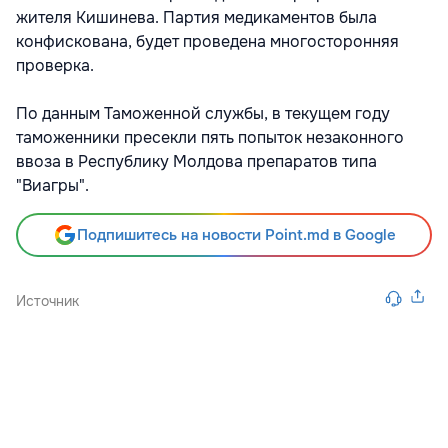
жителя Кишинева. Партия медикаментов была
конфискована, будет проведена многосторонняя
проверка.
По данным Таможенной службы, в текущем году
таможенники пресекли пять попыток незаконного
ввоза в Республику Молдова препаратов типа
"Виагры".
Подпишитесь на новости Point.md в Google
Источник