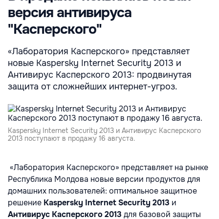
версия антивируса
"Касперского"
«Лаборатория Касперского» представляет
новые Kaspersky Internet Security 2013 и
Антивирус Касперского 2013: продвинутая
защита от сложнейших интернет-угроз.
Kaspersky Internet Security 2013 и Антивирус Касперского
2013 поступают в продажу 16 августа.
«Лаборатория Касперского» представляет на рынке
Республика Молдова новые версии продуктов для
домашних пользователей: оптимальное защитное
решение
Kaspersky Internet Security 2013
и
Антивирус Касперского 2013
для базовой защиты