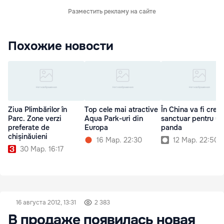
Разместить рекламу на сайте
Похожие новости
Ziua Plimbărilor în
Top cele mai atractive
În China va fi crea
Parc. Zone verzi
Aqua Park-uri din
sanctuar pentru urş
preferate de
Europa
panda
chișinăuieni
16 Мар. 22:30
12 Мар. 22:50
30 Мар. 16:17
16 августа 2012, 13:31
2 383
В продаже появилась новая