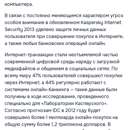
компьютера.
В связи с постоянно меняющимся характером угроз
особое внимание в обновленном Kaspersky Internet
Security 2013 уделено защите личных данных
пользователя при совершении покупок в Интернете,
а также любых банковских операций онлайн.
Интернет-транзакции стали неотъемлемой частью
современной цифровой среды наряду с загрузкой
медиафайлов и общением в социальных сетях. По
всему миру 47% пользователей совершают покупки
через Интернет, а 44% регулярно работают с
системами онлайн-банкинга — такие данные были
получены в ходе исследования, проведенного
специально для «Лаборатории Касперского».
Согласно прогнозам IDC в 2012 году будет
совершено более 1 миллиарда онлайн-покупок на
общую сумму более 1,2 триллиона долларов. В