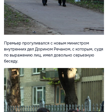
Премьер прогуливался с новым министром
внутренних дел Дорином Речаном, с которым, судя
по выражению лиц, имел довольно серьезную
беседу.