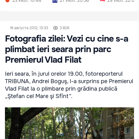
23 Июл. 10:44
27 Июл. 20:36
29 Июл. 22:07
16 августа 2012, 13:33
3 826
Fotografia zilei: Vezi cu cine s-a
plimbat ieri seara prin parc
Premierul Vlad Filat
Ieri seara, în jurul orelor 19.00, fotoreporterul
TRIBUNA, Andrei Boguş, l-a surprins pe Premierul
Vlad Filat la o plimbare prin grădina publică
„Ştefan cel Mare şi Sfînt”.