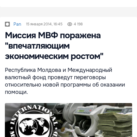
Pan
15 января 2014, 16:45
4 198
Миссия МВФ поражена
"впечатляющим
экономическим ростом"
Республика Молдова и Международный
валютный фонд проведут переговоры
относительно новой программы об оказании
помощи.