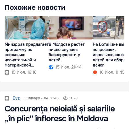
Похожие новости
Минздрав предлагает
В Молдове растёт
На Ботанике выя
программу по
число случаев
попрошаек,
снижению
близорукости у
использовавших
неонатальной и
детей
детей для сбора
материнской
денег
15 Июл. 21:44
смертности
15 Июл. 16:16
16 Июл. 11:45
Evz
15 января 2014, 16:46
1 028
Concurenţa neloială şi salariile
„în plic” înfloresc în Moldova