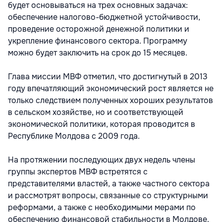
будет основываться на трех основных задачах:
обеспечение налогово-бюджетной устойчивости,
проведение осторожной денежной политики и
укрепление финансового сектора. Программу
можно будет заключить на срок до 15 месяцев.
Глава миссии МВФ отметил, что достигнутый в 2013
году впечатляющий экономический рост является не
только следствием полученных хороших результатов
в сельском хозяйстве, но и соответствующей
экономической политики, которая проводится в
Республике Молдова с 2009 года.
На протяжении последующих двух недель члены
группы экспертов МВФ встретятся с
представителями властей, а также частного сектора
и рассмотрят вопросы, связанные со структурными
реформами, а также с необходимыми мерами по
обеспечению финансовой стабильности в Молдове.