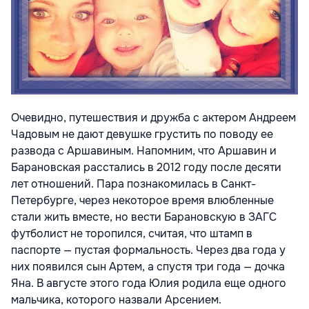
Очевидно, путешествия и дружба с актером Андреем
Чадовым не дают девушке грустить по поводу ее
развода с Аршавиным. Напомним, что Аршавин и
Барановская расстались в 2012 году после десяти
лет отношений. Пара познакомилась в Санкт-
Петербурге, через некоторое время влюбленные
стали жить вместе, но вести Барановскую в ЗАГС
футболист не торопился, считая, что штамп в
паспорте — пустая формальность. Через два года у
них появился сын Артем, а спустя три года — дочка
Яна. В августе этого года Юлия родила еще одного
мальчика, которого назвали Арсением.