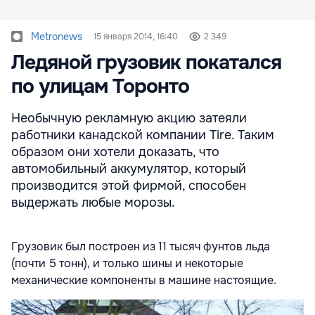
Metronews
15 января 2014, 16:40
2 349
Ледяной грузовик покатался
по улицам Торонто
Необычную рекламную акцию затеяли
работники канадской компании Tire. Таким
образом они хотели доказать, что
автомобильный аккумулятор, который
производится этой фирмой, способен
выдержать любые морозы.
Грузовик был построен из 11 тысяч фунтов льда
(почти 5 тонн), и только шины и некоторые
механические компоненты в машине настоящие.