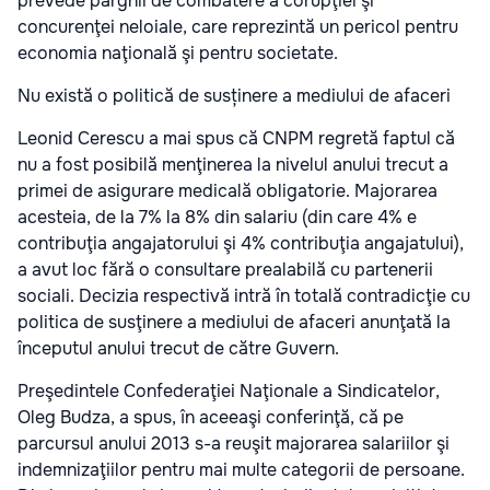
prevede pârghii de combatere a corupţiei şi
concurenţei neloiale, care reprezintă un pericol pentru
economia naţională şi pentru societate.
Nu există o politică de susținere a mediului de afaceri
Leonid Cerescu a mai spus că CNPM regretă faptul că
nu a fost posibilă menţinerea la nivelul anului trecut a
primei de asigurare medicală obligatorie. Majorarea
acesteia, de la 7% la 8% din salariu (din care 4% e
contribuţia angajatorului şi 4% contribuţia angajatului),
a avut loc fără o consultare prealabilă cu partenerii
sociali. Decizia respectivă intră în totală contradicţie cu
politica de susţinere a mediului de afaceri anunţată la
începutul anului trecut de către Guvern.
Preşedintele Confederaţiei Naţionale a Sindicatelor,
Oleg Budza, a spus, în aceeaşi conferinţă, că pe
parcursul anului 2013 s-a reuşit majorarea salariilor şi
indemnizaţiilor pentru mai multe categorii de persoane.