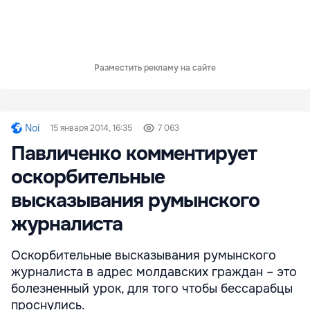
Разместить рекламу на сайте
Noi
15 января 2014, 16:35
7 063
Павличенко комментирует
оскорбительные
высказывания румынского
журналиста
Оскорбительные высказывания румынского
журналиста в адрес молдавских граждан – это
болезненный урок, для того чтобы бессарабцы
проснулись.