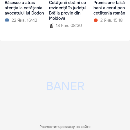
Băsescu a atras
Cetăţenii străini cu
Promisiune falsă: C
atenţia la cetăţenia
rezidenţă în judeţul
bani a cerut pentru
avocatului lui Dodon
Brăila provin din
cetățenia română
Moldova
22 Янв. 16:42
2 Янв. 15:18
13 Янв. 08:30
Разместить рекламу на сайте