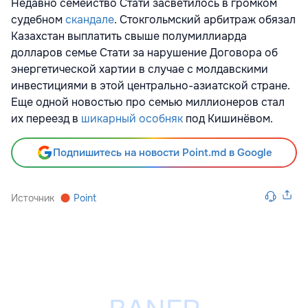
Недавно семейство Стати засветилось в громком
судебном
скандале
. Стокгольмский арбитраж обязал
Казахстан выплатить свыше полумиллиарда
долларов семье Стати за нарушение Договора об
энергетической хартии в случае с молдавскими
инвестициями в этой центрально-азиатской стране.
Еще одной новостью про семью миллионеров стал
их переезд в
шикарный особняк
под Кишинёвом.
Подпишитесь на новости Point.md в Google
Источник
Point