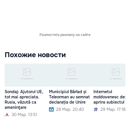
Разместить рекламу на сайте
Похожие новости
Sondaj: Ajutorul UE,
Municipiul Bârlad și
Internetul
tot mai apreciata.
Teleorman au semnat
moldovenesc dezb
Rusia, văzută ca
declarația de Unire
aprins subiectul Un
ameninţare
29 Мар. 20:40
29 Мар. 17:18
30 Мар. 13:51