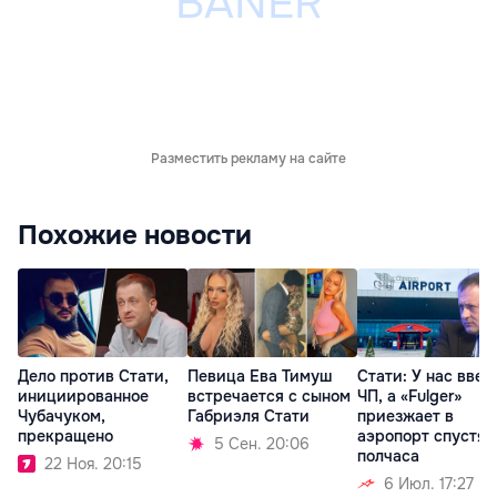
Разместить рекламу на сайте
Похожие новости
Дело против Стати,
Певица Ева Тимуш
Стати: У нас введ
инициированное
встречается с сыном
ЧП, а «Fulger»
Чубачуком,
Габриэля Стати
приезжает в
прекращено
аэропорт спустя
5 Сен. 20:06
полчаса
22 Ноя. 20:15
6 Июл. 17:27