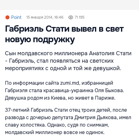
Point
15 января 2014, 16:46
71 195
Габриэль Стати вывел в свет
новую подружку
Сын молдавского миллионера Анатолия Стати
- Габриэль, стал появляться на светских
мероприятиях с одной и той же девушкой.
По информации сайта zumi.md, избранницей
Габриэля стала красавица-украинка Оля Быкова.
Девушка родом из Киева, но живет в Париже.
37-летний Габриэль Стати отец троих детей, после
развода с дочерью депутата Дмитрия Дьякова, имел
славу холостяка. Однако, судя по снимкам,
молдавский миллионер вовсе не одинок.