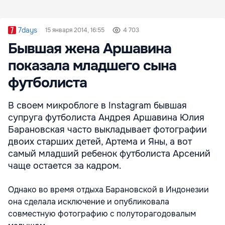
7days
15 января 2014, 16:55
4 703
Бывшая жена Аршавина
показала младшего сына
футболиста
В своем микроблоге в Instagram бывшая
супруга футболиста Андрея Аршавина Юлия
Барановская часто выкладывает фотографии
двоих старших детей, Артема и Яны, а вот
самый младший ребенок футболиста Арсений
чаще остается за кадром.
Однако во время отдыха Барановской в Индонезии
она сделала исключение и опубликовала
совместную фотографию с полуторагодовалым