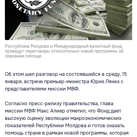
Республика Молдова и Международный валютный фонд
проведут переговоры относительно новой программы об
оказании помощи.
Об этом шел разговор на состоявшейся в среду, 15
января, встрече премьер-министра Юрие Лянкэ с
представителями миссии МВФ.
Согласно пресс-релизу правительства, глава
миссии МВФ Макс Алиер отметил, что Фонд дает
высокую оценку эволюции макроэкономических
показателей Республики Молдова и готов оказать
помощь стране в рамках новой программы, которая