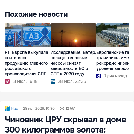
Похожие новости
FT: Европа выкупила
Исследование: Ветер,
Европейские газ
почти всю
солнце, тепловые
хранилища имею
продукцию главного
насосы снизят
рекордно низкий
российского
зависимость ЕС от
уровень запасов
производителя СПГ
СПГ к 2030 году
3 дня назад
13 Июл. 16:18
28 Июл. 22:35
Rbc
28 мая 2026, 10:30
12 551
Чиновник ЦРУ скрывал в доме
300 килограммов золота: