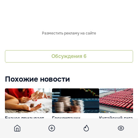
Разместить рекламу на сайте
Обсуждения
6
Похожие новости
Бизнес призывает
Госкомпании
Китайский гигант
парламент Молдовы
Молдовы готовятся
Yutong
отменить 0,5%-ный
выйти на рынок
рассматривает
налог на инвестиции
капитала
возможность