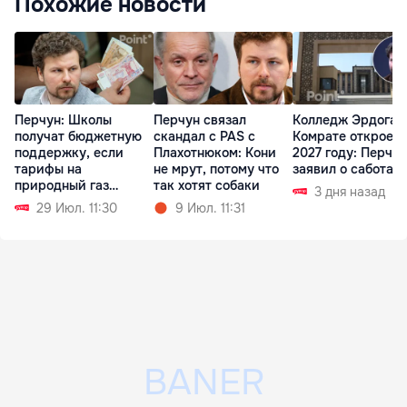
Похожие новости
Перчун: Школы
Перчун связал
Колледж Эрдоган
получат бюджетную
скандал с PAS с
Комрате откроетс
поддержку, если
Плахотнюком: Кони
2027 году: Перчун
тарифы на
не мрут, потому что
заявил о саботаж
природный газ
так хотят собаки
3 дня назад
вырастут
29 Июл. 11:30
9 Июл. 11:31