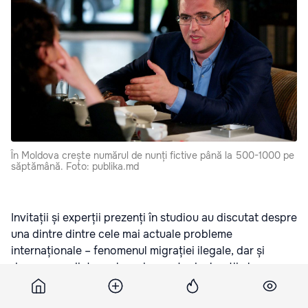
În Moldova crește numărul de nunți fictive până la 500-1000 pe
săptămână. Foto: publika.md
Invitații și experții prezenți în studiou au discutat despre
una dintre dintre cele mai actuale probleme
internaționale – fenomenul migrației ilegale, dar și
despre una dintre cele mai recente declarații ale
premierului ucrainean Arseni Iațeniuk, care le-a propus
locuitorilor Africii de Nord și Orientului Apropiat, care