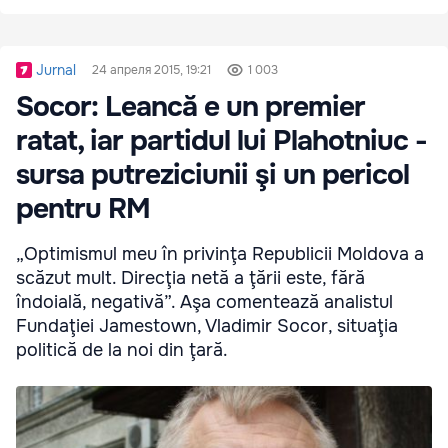
Jurnal
24 апреля 2015, 19:21
1 003
Socor: Leancă e un premier
ratat, iar partidul lui Plahotniuc -
sursa putreziciunii şi un pericol
pentru RM
„Optimismul meu în privinţa Republicii Moldova a
scăzut mult. Direcţia netă a ţării este, fără
îndoială, negativă”. Aşa comentează analistul
Fundaţiei Jamestown, Vladimir Socor, situaţia
politică de la noi din ţară.