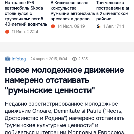
На трассе R-6
В Кишиневе возле
Три человека
автомобиль Skoda
консульства
пострадали в ава
столкнулся с
Румынии автомобиль
в Хынчештском
грузовиком: погиб
врезался в дерево
районе
40-летний водитель
14 Июл. 09:19
1 Авг. 17:14
11 Июл. 22:24
Infotag
24 апреля 2015, 19:34
2 535
Новое молодежное движение
намерено отстаивать
"румынские ценности"
Недавно зарегистрированное молодежное
движение Onoare, Demnitate si Patrie ("Честь,
Достоинство и Родина") намерено отстаивать
"румынские культурные ценности" и
добиваться интеграции Молдовы в Евросоюз.