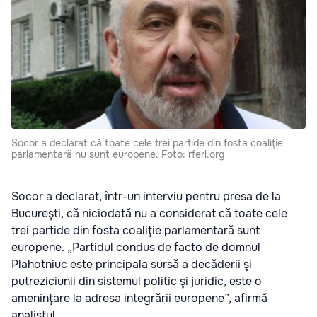
Socor a declarat că toate cele trei partide din fosta coaliţie
parlamentară nu sunt europene. Foto: rferl.org
Socor a declarat, într-un interviu pentru presa de la
Bucureşti, că niciodată nu a considerat că toate cele
trei partide din fosta coaliţie parlamentară sunt
europene. „Partidul condus de facto de domnul
Plahotniuc este principala sursă a decăderii şi
putreziciunii din sistemul politic şi juridic, este o
ameninţare la adresa integrării europene”, afirmă
analistul.