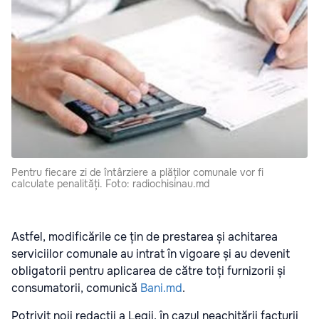
Pentru fiecare zi de întârziere a plăților comunale vor fi
calculate penalități. Foto: radiochisinau.md
Astfel, modificările ce țin de prestarea și achitarea
serviciilor comunale au intrat în vigoare și au devenit
obligatorii pentru aplicarea de către toți furnizorii și
consumatorii, comunică
Bani.md
.
Potrivit noii redacții a Legii, în cazul neachitării facturii