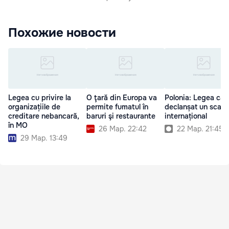
Похожие новости
Legea cu privire la
O ţară din Europa va
Polonia: Legea car
organizațiile de
permite fumatul în
declanșat un scand
creditare nebancară,
baruri şi restaurante
internațional
în MO
26 Мар. 22:42
22 Мар. 21:45
29 Мар. 13:49