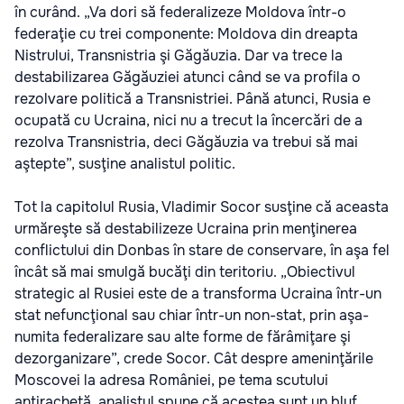
în curând. „Va dori să federalizeze Moldova într-o
federaţie cu trei componente: Moldova din dreapta
Nistrului, Transnistria şi Găgăuzia. Dar va trece la
destabilizarea Găgăuziei atunci când se va profila o
rezolvare politică a Transnistriei. Până atunci, Rusia e
ocupată cu Ucraina, nici nu a trecut la încercări de a
rezolva Transnistria, deci Găgăuzia va trebui să mai
aştepte”, susţine analistul politic.
Tot la capitolul Rusia, Vladimir Socor susţine că aceasta
urmăreşte să destabilizeze Ucraina prin menţinerea
conflictului din Donbas în stare de conservare, în aşa fel
încât să mai smulgă bucăţi din teritoriu. „Obiectivul
strategic al Rusiei este de a transforma Ucraina într-un
stat nefuncţional sau chiar într-un non-stat, prin aşa-
numita federalizare sau alte forme de fărâmiţare şi
dezorganizare”, crede Socor. Cât despre ameninţările
Moscovei la adresa României, pe tema scutului
antirachetă, analistul spune că acestea sunt un bluf