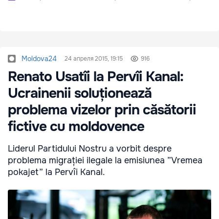
Moldova24
24 апреля 2015, 19:15
916
Renato Usatîi la Pervîi Kanal:
Ucrainenii soluționează
problema vizelor prin căsătorii
fictive cu moldovence
Liderul Partidului Nostru a vorbit despre
problema migrației ilegale la emisiunea ”Vremea
pokajet” la Pervîi Kanal.