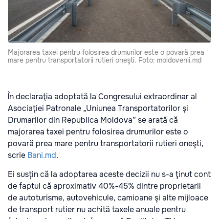
Majorarea taxei pentru folosirea drumurilor este o povară prea
mare pentru transportatorii rutieri oneşti. Foto: moldovenii.md
În declaraţia adoptată la Congresului extraordinar al
Asociaţiei Patronale „Uniunea Transportatorilor şi
Drumarilor din Republica Moldova” se arată că
majorarea taxei pentru folosirea drumurilor este o
povară prea mare pentru transportatorii rutieri oneşti,
scrie
Bani.md
.
Ei susțin că la adoptarea aceste decizii nu s-a ţinut cont
de faptul că aproximativ 40%-45% dintre proprietarii
de autoturisme, autovehicule, camioane şi alte mijloace
de transport rutier nu achită taxele anuale pentru