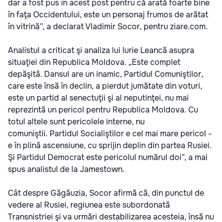
dar a fost pus în acest post pentru că arată foarte bine
în faţa Occidentului, este un personaj frumos de arătat
în vitrină”, a declarat Vladimir Socor, pentru ziare.com.
Analistul a criticat şi analiza lui Iurie Leancă asupra
situaţiei din Republica Moldova. „Este complet
depăşită. Dansul are un inamic, Partidul Comuniştilor,
care este însă în declin, a pierdut jumătate din voturi,
este un partid al senectuţii şi al neputinţei, nu mai
reprezintă un pericol pentru Republica Moldova. Cu
totul altele sunt pericolele interne, nu
comuniştii. Partidul Socialiştilor e cel mai mare pericol -
e în plină ascensiune, cu sprijin deplin din partea Rusiei.
Şi Partidul Democrat este pericolul numărul doi”, a mai
spus analistul de la Jamestown.
Cât despre Găgăuzia, Socor afirmă că, din punctul de
vedere al Rusiei, regiunea este subordonată
Transnistriei şi va urmări destabilizarea acesteia, însă nu