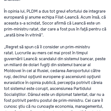
În opinia lui, PLDM a dus tot greul efortului de integrare
europeană şi anume echipa Filat-Leancă. Acum însă, că
aceasta s-a scindat, Socor afirmă că Leancă este un
prim-ministru ratat, dar care a fost pus în faţă pentru că
„arată bine în vitrină”.
„Regret să spun că îl consider un prim-ministru
ratat. Lucrurile au mers cel mai prost în timpul
guvernării Leancă: scandalul din sistemul bancar, peste
un miliard de dolari fugiţi din sistemul bancar al
Moldovei în cel al Rusiei, cedarea Aeroportului către
ruşi, declinul opţiunii europene şi ascensiunii opţiunii
eurasiatice în opinia publică, percepţia potrivit căreia
tot sistemul este corupt, ascensiunea Partidului
Socialiştilor. Dânsul este un diplomat talentat, dar nu a
fost potrivit pentru postul de prim-ministru. Cei care îl
cunosc ştiu că nu cunoaşte economia, managementul,