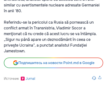
similar cu avertismentele nucleare adresate Germaniei
în anii '80.
Referindu-se la pericolul ca Rusia să pornească un
conflict armat în Transnistria, Vladimir Socor a
menţionat că nu crede că acest lucru se va întâmpla.
„Sigur nu până apare un deznodământ în ceea ce
priveşte Ucraina”, a punctat analistul Fundaţiei
Jamestown.
Подпишитесь на новости Point.md в Google
Источник
Jurnal