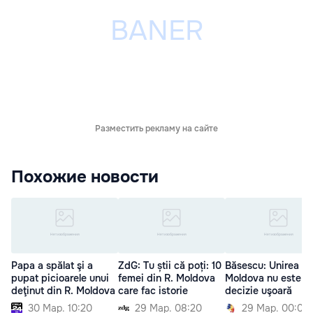
Разместить рекламу на сайте
Похожие новости
Papa a spălat şi a
ZdG: Tu știi că poți: 10
Băsescu: Unirea cu
pupat picioarele unui
femei din R. Moldova
Moldova nu este o
deţinut din R. Moldova
care fac istorie
decizie uşoară
30 Мар. 10:20
29 Мар. 08:20
29 Мар. 00:00