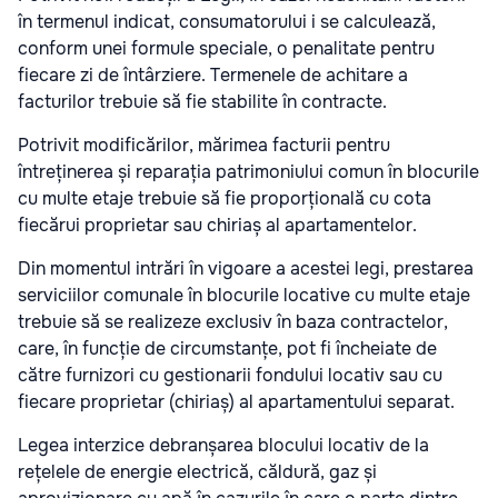
în termenul indicat, consumatorului i se calculează,
conform unei formule speciale, o penalitate pentru
fiecare zi de întârziere. Termenele de achitare a
facturilor trebuie să fie stabilite în contracte.
Potrivit modificărilor, mărimea facturii pentru
întreținerea și reparația patrimoniului comun în blocurile
cu multe etaje trebuie să fie proporțională cu cota
fiecărui proprietar sau chiriaș al apartamentelor.
Din momentul intrări în vigoare a acestei legi, prestarea
serviciilor comunale în blocurile locative cu multe etaje
trebuie să se realizeze exclusiv în baza contractelor,
care, în funcție de circumstanțe, pot fi încheiate de
către furnizori cu gestionarii fondului locativ sau cu
fiecare proprietar (chiriaș) al apartamentului separat.
Legea interzice debranșarea blocului locativ de la
rețelele de energie electrică, căldură, gaz și