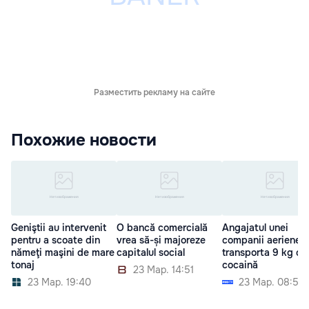
Разместить рекламу на сайте
Похожие новости
Geniştii au intervenit
O bancă comercială
Angajatul unei
pentru a scoate din
vrea să-și majoreze
companii aeriene
nămeţi maşini de mare
capitalul social
transporta 9 kg de
tonaj
cocaină
23 Мар. 14:51
23 Мар. 19:40
23 Мар. 08:50