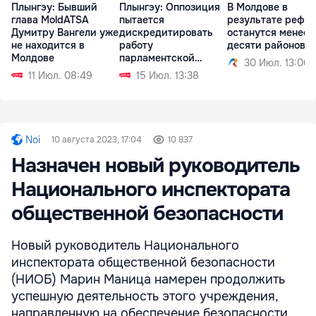
Плынгэу: Бывший
Плынгэу: Оппозиция
В Молдове в
глава MoldATSA
пытается
результате рефо
Думитру Вангели уже
дискредитировать
останутся менее
не находится в
работу
десяти районов
Молдове
парламентской
30 Июл. 13:00
комиссии
11 Июл. 08:49
15 Июл. 13:38
Noi
10 августа 2023, 17:04
10 837
Назначен новый руководитель
Национального инспектората
общественной безопасности
Новый руководитель Национального
инспектората общественной безопасности
(НИОБ) Марин Маница намерен продолжить
успешную деятельность этого учреждения,
направленную на обеспечение безопасности