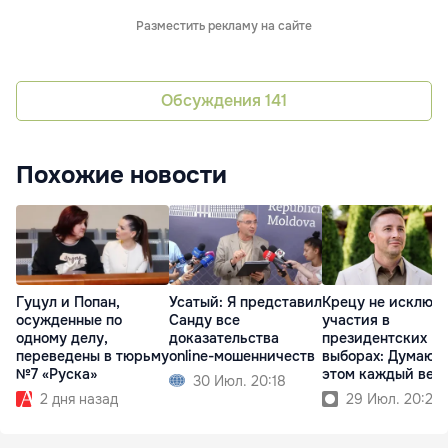
Разместить рекламу на сайте
Обсуждения
141
Похожие новости
Гуцул и Попан,
Усатый: Я представил
Крецу не исключ
осужденные по
Санду все
участия в
одному делу,
доказательства
президентских
переведены в тюрьму
online-мошенничеств
выборах: Думаю о
№7 «Руска»
этом каждый веч
30 Июл. 20:18
2 дня назад
29 Июл. 20:23