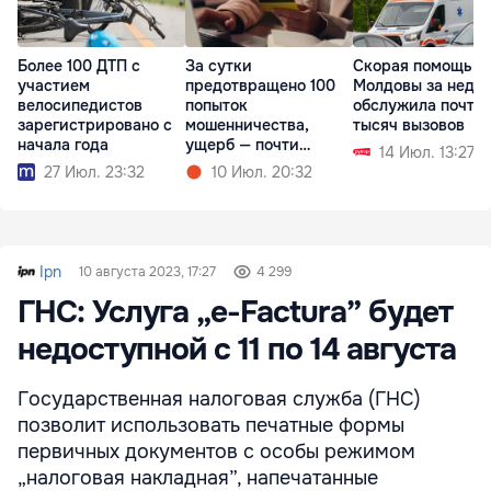
Более 100 ДТП с
За сутки
Скорая помощь
участием
предотвращено 100
Молдовы за неде
велосипедистов
попыток
обслужила почти 
зарегистрировано с
мошенничества,
тысяч вызовов
начала года
ущерб — почти
14 Июл. 13:27
миллион леев
27 Июл. 23:32
10 Июл. 20:32
Ipn
10 августа 2023, 17:27
4 299
ГНС: Услуга „e-Factura” будет
недоступной с 11 по 14 августа
Государственная налоговая служба (ГНС)
позволит использовать печатные формы
первичных документов с особы режимом
„налоговая накладная”, напечатанные