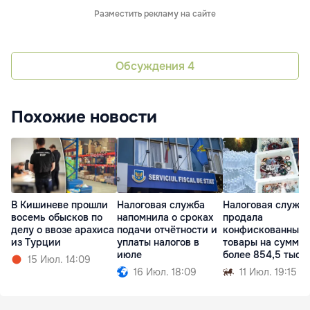
Разместить рекламу на сайте
Обсуждения
4
Похожие новости
В Кишиневе прошли
Налоговая служба
Налоговая служб
восемь обысков по
напомнила о сроках
продала
делу о ввозе арахиса
подачи отчётности и
конфискованные
из Турции
уплаты налогов в
товары на сумму
июле
более 854,5 тыся
15 Июл. 14:09
леев
16 Июл. 18:09
11 Июл. 19:15