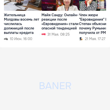
Жительница
Майя Санду: Онлайн-
Член жюри
Молдовы восемь лет
реакции после
"Евровидения" Ил
числилась
«Евровидения» стали
Степан объяснила
должницей после
опасной тенденцией
почему Румыния
выплаты кредита
получила от РМ 3
31 Мая. 08:25
балла
10 Июн. 16:00
21 Мая. 17:27