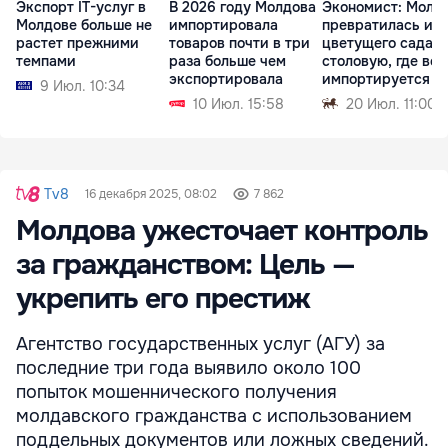
Экспорт IT-услуг в
В 2026 году Молдова
Экономист: Молд
Молдове больше не
импортировала
превратилась из
растет прежними
товаров почти в три
цветущего сада в
темпами
раза больше чем
столовую, где всё
экспортировала
импортируется
9 Июл. 10:34
10 Июл. 15:58
20 Июл. 11:00
Tv8
16 декабря 2025, 08:02
7 862
Молдова ужесточает контроль
за гражданством: Цель —
укрепить его престиж
Агентство государственных услуг (АГУ) за
последние три года выявило около 100
попыток мошеннического получения
молдавского гражданства с использованием
поддельных документов или ложных сведений.