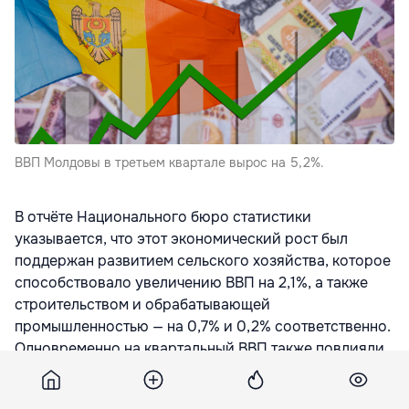
ВВП Молдовы в третьем квартале вырос на 5,2%.
В отчёте Национального бюро статистики
указывается, что этот экономический рост был
поддержан развитием сельского хозяйства, которое
способствовало увеличению ВВП на 2,1%, а также
строительством и обрабатывающей
промышленностью — на 0,7% и 0,2% соответственно.
Одновременно на квартальный ВВП также повлияли
некоторые категории потребителей, такие как
валовое накопление основного капитала (+3,7%) и