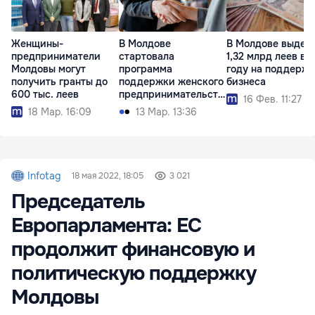
Женщины-
В Молдове
В Молдове выдел
предприниматели
стартовала
1,32 млрд леев в 
Молдовы могут
программа
году на поддерж
получить гранты до
поддержки женского
бизнеса
600 тыс. леев
предпринимательств
16 Фев. 11:27
а
18 Мар. 16:09
13 Мар. 13:36
Infotag
18 мая 2022, 18:05
3 021
Председатель
Европарламента: ЕС
продолжит финансовую и
политическую поддержку
Молдовы