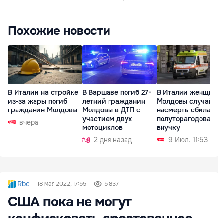
Похожие новости
В Италии на стройке
В Варшаве погиб 27-
В Италии женщин
из-за жары погиб
летний гражданин
Молдовы случайн
гражданин Молдовы
Молдовы в ДТП с
насмерть сбила
участием двух
полуторагодовал
вчера
мотоциклов
внучку
2 дня назад
9 Июл. 11:53
Rbc
18 мая 2022, 17:55
5 837
США пока не могут