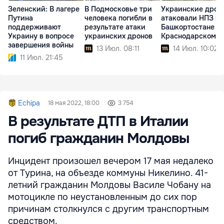
Зеленский: В лагере
В Подмосковье три
Украинские дрон
Путина
человека погибли в
атаковали НПЗ в
поддерживают
результате атаки
Башкортостане и
Украину в вопросе
украинских дронов
Краснодарском к
завершения войны
13 Июл. 08:11
14 Июл. 10:02
11 Июл. 21:45
Echipa
18 мая 2022, 18:00
3 754
В результате ДТП в Италии
погиб гражданин Молдовы
Инцидент произошел вечером 17 мая недалеко
от Турина, на объезде коммуны Никелино. 41-
летний гражданин Молдовы Василе Чобану на
мотоцикле по неустановленным до сих пор
причинам столкнулся с другим транспортным
средством.