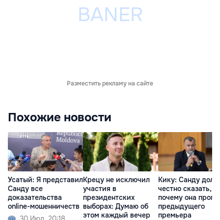
Разместить рекламу на сайте
Похожие новости
Усатый: Я представил
Крецу не исключил
Кику: Санду долж
Санду все
участия в
честно сказать,
доказательства
президентских
почему она прогн
online-мошенничеств
выборах: Думаю об
предыдущего
этом каждый вечер
премьера
30 Июл. 20:18