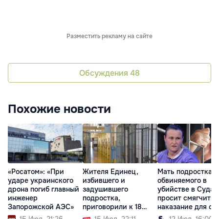
Разместить рекламу на сайте
Обсуждения
48
Похожие новости
«Росатом»: «При
Жителя Единец,
Мать подростка,
ударе украинского
избившего и
обвиняемого в
дрона погиб главный
задушившего
убийстве в Судар
инженер
подростка,
просит смягчить
Запорожской АЭС»
приговорили к 18
наказание для сы
годам тюрьмы
15 Июл. 21:26
15 Июл. 22:11
12 Июл. 16:00