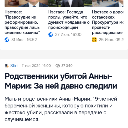
Нэстасе:
Нэстасе: Господа
Нэстасе о дороги
"Правосудие не
послы, узнайте, что
остановках:
реформировано,
думают молдаване о
Прокуратура мож
правосудие лишь
происходящем
провести
сменило хозяина"
расследование
27 Июл. 16:00
31 Июл. 16:52
25 Июл. 09:35
Stiri
11 мая 2024, 16:00
37 340
Родственники убитой Анны-
Марии: За ней давно следили
Мать и родственники Анны-Марии, 19-летней
беременной женщины, которую похитили и
жестоко убили, рассказали в передаче о
случившемся.