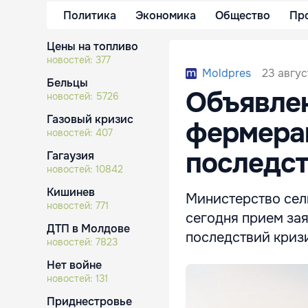
Политика
Экономика
Общество
Пр
Цены на топливо
новостей:
377
23 авгус
Moldpres
Бельцы
Объявлен
новостей:
5726
Газовый кризис
фермера
новостей:
407
последст
Гагаузия
новостей:
10842
Кишинев
Министерство сел
новостей:
771
сегодня прием за
ДТП в Молдове
последствий кризи
новостей:
7823
Нет войне
новостей:
131
Приднестровье