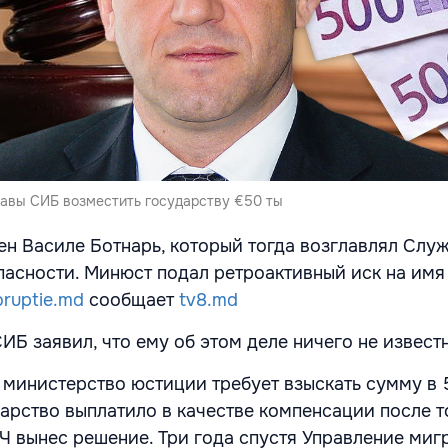
лавы СИБ возместить государству €50 ты
ен Василе Ботнарь, который тогда возглавлял Слу
асности. Минюст подал ретроактивный иск на имя
oruptie.md
сообщает
tv8.md
СИБ заявил, что ему об этом деле ничего не извес
 министерство юстиции требует взыскать сумму в 
арство выплатило в качестве компенсации после то
Ч вынес решение. Три года спустя Управление миг