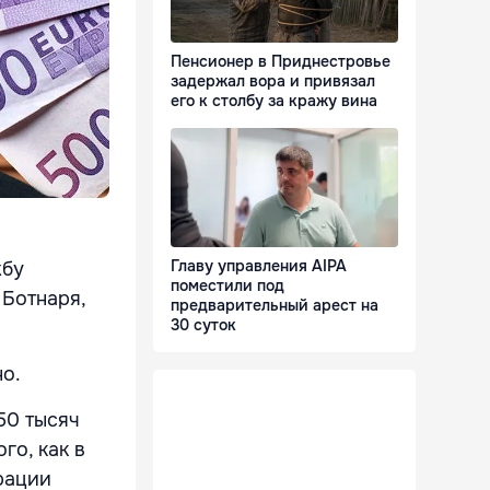
Пенсионер в Приднестровье
задержал вора и привязал
его к столбу за кражу вина
Главу управления AIPA
жбу
поместили под
 Ботнаря,
предварительный арест на
30 суток
тно.
50 тысяч
го, как в
рации