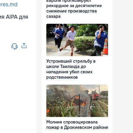
Европе прогнозируют
res.md
рекордное за десятилетие
снижение производства
сахара
ия AIPA для
Устроивший стрельбу в
школе Таиланда до
нападения убил своих
родственников
Молния спровоцировала
пожар в Дрокиевском районе