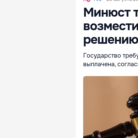
Минюст т
возмести
решению
Государство требу
выплачена, согла