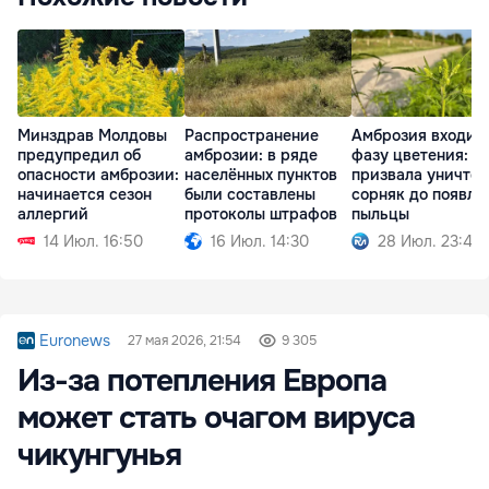
Минздрав Молдовы
Распространение
Амброзия входит 
предупредил об
амброзии: в ряде
фазу цветения: 
опасности амброзии:
населённых пунктов
призвала уничто
начинается сезон
были составлены
сорняк до появле
аллергий
протоколы штрафов
пыльцы
14 Июл. 16:50
16 Июл. 14:30
28 Июл. 23:44
Euronews
27 мая 2026, 21:54
9 305
Из-за потепления Европа
может стать очагом вируса
чикунгунья