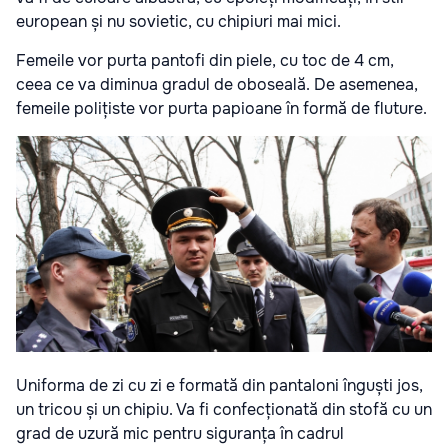
european și nu sovietic, cu chipiuri mai mici.
Femeile vor purta pantofi din piele, cu toc de 4 cm,
ceea ce va diminua gradul de oboseală. De asemenea,
femeile polițiste vor purta papioane în formă de fluture.
Uniforma de zi cu zi e formată din pantaloni înguști jos,
un tricou și un chipiu. Va fi confecționată din stofă cu un
grad de uzură mic pentru siguranța în cadrul