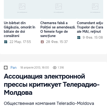
Un bărbat din
Chemarea falsă a
Comandant adjunct
Găgăuzia, omorât în
Poliției se amendează.
Trupelor de Carabin
bătaie de doi
O femeie fuge de
ale MAI, reţinut
consăteni
sancțiune
9 Фев. 15:08
22 Мар. 17:55
28 Фев. 15:37
Pan
18 апреля 2013, 16:00
1 316
Ассоциация электронной
прессы критикует Телерадио-
Молдова
Общественная компания Тeleradio-Мoldova