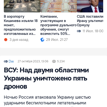
В аэропорту
Компании,
США поставили
Кишинева изъяли 18
участвующие в
Ирану ультимату
монет,
программе дуального
Ормузу
предположительно
обучения, смогут
11 Июл. 18:00
изготовленных из
возместить 50%
серебра
расходов
3 дня назад
29 Июл. 21:27
Dw
27 октября 2023, 13:06
5 234
ВСУ: Над двумя областями
Украины уничтожено пять
дронов
Ночью Россия атаковала Украину шестью
ударными беспилотными летательными