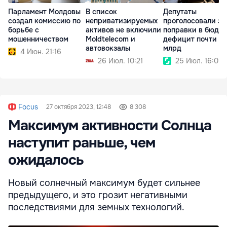
Парламент Молдовы
В список
Депутаты
создал комиссию по
неприватизируемых
проголосовали за
борьбе с
активов не включили
поправки в бюдже
мошенничеством
Moldtelecom и
дефицит почти $1
автовокзалы
млрд
4 Июн. 21:16
26 Июл. 10:21
25 Июл. 16:01
Focus
27 октября 2023, 12:48
8 308
Максимум активности Солнца
наступит раньше, чем
ожидалось
Новый солнечный максимум будет сильнее
предыдущего, и это грозит негативными
последствиями для земных технологий.