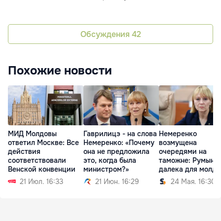
Обсуждения
42
Похожие новости
МИД Молдовы
Гаврилицэ - на слова
Немеренко
ответил Москве: Все
Немеренко: «Почему
возмущена
действия
она не предложила
очередями на
соответствовали
это, когда была
таможне: Румыни
Венской конвенции
министром?»
далека для молда
как Антарктида
21 Июл. 16:33
21 Июн. 16:29
24 Мая. 16:30