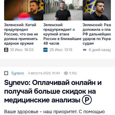
Зеленский: Китай
Зеленский
Зеленский: Разве
предупредил
предупреждает о
доложила о плана
Россию, что она не
крупной атаке
РФ дальнейших
должна применять
России в ближайшие
ударов по Украин
ядерное оружие
48 часов
судам
10 Июл. 18:03
25 Июл. 13:15
6 дней назад
Synevo
3 августа 2023, 10:43
5 102
Synevo: Оплачивай онлайн и
получай больше скидок на
медицинские анализы Ⓟ
Ваше здоровье – наш приоритет. С помощью