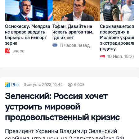
Осмокеску: Молдова
Тофан: Давайте не
Скрывавшегося о
не вправе вводить
искать врагов там,
правосудия в
барьеры на импорт
где их нет
Молдове украинц
зерна
экстрадировали 
11 часов назад
родину
вчера
10 Июл. 15:24
Rbc
3 августа 2023, 10:44
6 009
Зеленский: Россия хочет
устроить мировой
продовольственный кризис
Президент Украины Владимир Зеленский
сообщил, что в ночь на 2 августа войска РФ