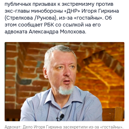
публичных призывах к экстремизму против
экс-главы минобороны «ДНР» Игоря Гиркина
(Стрелкова /Рунова), из-за «гостайны». Об
этом сообщает РБК со ссылкой на его
адвоката Александра Молохова.
Адвокат: Дело Игоря Гиркина засекретили из-за «гостайны».