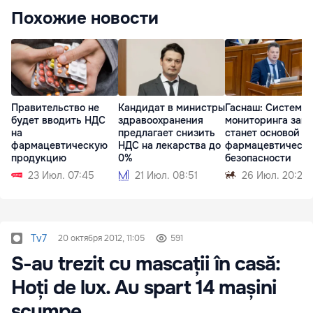
Похожие новости
Правительство не
Кандидат в министры
Гаснаш: Система
будет вводить НДС
здравоохранения
мониторинга запа
на
предлагает снизить
станет основой
фармацевтическую
НДС на лекарства до
фармацевтическ
продукцию
0%
безопасности
23 Июл. 07:45
21 Июл. 08:51
26 Июл. 20:27
Tv7
20 октября 2012, 11:05
591
S-au trezit cu mascații în casă:
Hoți de lux. Au spart 14 mașini
scumpe