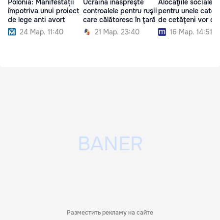
Polonia: Manifestații
Ucraina înăspreşte
Alocaţiile sociale
împotriva unui proiect
controalele pentru ruşii
pentru unele categ
de lege anti avort
care călătoresc în ţară
de cetăţeni vor cr
24 Мар. 11:40
21 Мар. 23:40
16 Мар. 14:51
Разместить рекламу на сайте