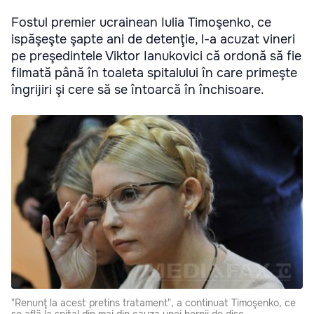
Fostul premier ucrainean Iulia Timoşenko, ce
ispăşeşte şapte ani de detenţie, l-a acuzat vineri
pe preşedintele Viktor Ianukovici că ordonă să fie
filmată până în toaleta spitalului în care primeşte
îngrijiri şi cere să se întoarcă în închisoare.
"Renunţ la acest pretins tratament", a continuat Timoşenko, ce
se află la spital din mai din cauza unei hernii de disc.