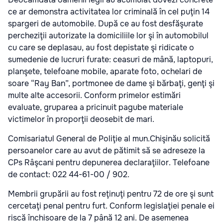
ce ar demonstra activitatea lor criminală în cel puţin 14
spargeri de automobile. După ce au fost desfăşurate
percheziţii autorizate la domiciliile lor şi în automobilul
cu care se deplasau, au fost depistate şi ridicate o
sumedenie de lucruri furate: ceasuri de mână, laptopuri,
planşete, telefoane mobile, aparate foto, ochelari de
soare “Ray Ban”, portmonee de dame şi bărbaţi, genţi şi
multe alte accesorii. Conform primelor estimări
evaluate, gruparea a pricinuit pagube materiale
victimelor în proporţii deosebit de mari.
Comisariatul General de Poliţie al mun.Chişinău solicită
persoanelor care au avut de pătimit să se adreseze la
CPs Râşcani pentru depunerea declaraţiilor. Telefoane
de contact: 022 44-61-00 / 902.
Membrii grupării au fost reţinuţi pentru 72 de ore şi sunt
cercetaţi penal pentru furt. Conform legislaţiei penale ei
riscă închisoare de la 7 până 12 ani. De asemenea