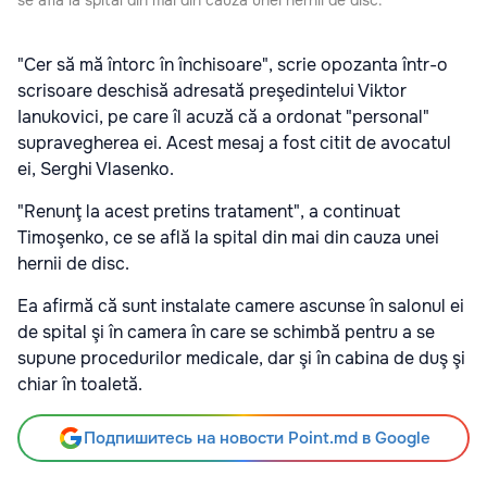
"Cer să mă întorc în închisoare", scrie opozanta într-o
scrisoare deschisă adresată preşedintelui Viktor
Ianukovici, pe care îl acuză că a ordonat "personal"
supravegherea ei. Acest mesaj a fost citit de avocatul
ei, Serghi Vlasenko.
"Renunţ la acest pretins tratament", a continuat
Timoşenko, ce se află la spital din mai din cauza unei
hernii de disc.
Ea afirmă că sunt instalate camere ascunse în salonul ei
de spital şi în camera în care se schimbă pentru a se
supune procedurilor medicale, dar şi în cabina de duş şi
chiar în toaletă.
Подпишитесь на новости Point.md в Google