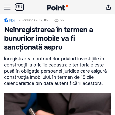
RU
Noi
20 октября 2012, 11:23
512
Neînregistrarea în termen a
bunurilor imobile va fi
sancționată aspru
Înregistrarea contractelor privind investițiile în
construcții la oficiile cadastrale teritoriale este
pusă în obligația persoanei juridice care asigură
construcția imobilului, în termen de 15 zile
calendaristice din data autentificării acestora.