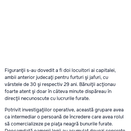
Figuranţii s-au dovedit a fi doi locuitori ai capitalei,
ambii anterior judecaţi pentru furturi şi jafuri, cu
vârstele de 30 şi respectiv 29 ani. Bănuiţii acţionau
foarte atent şi doar în câteva minute dispăreau în
direcţii necunoscute cu lucrurile furate.
Potrivit investigaţiilor operative, această grupare avea
ca intermediar o persoană de încredere care avea rolul
să comercializeze pe piaţa neagră bunurile furate.
Deocamdată oamenii legii au acumulat dovezi concrete