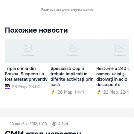
Разместить рекламу на сайте
Похожие новости
Tripla crimă din
Specialist: Copiii
Resturile a 240 de
Brașov. Suspectul a
trebuie implicaţi în
oameni ucişi şi
fost arestat preventiv
diferite activităţi prin
dizolvaţi în acid,
casă
descoperite
28 Мар. 23:00
26 Мар. 14:41
22 Мар. 22:46
20 октября 2012, 11:00
4 944