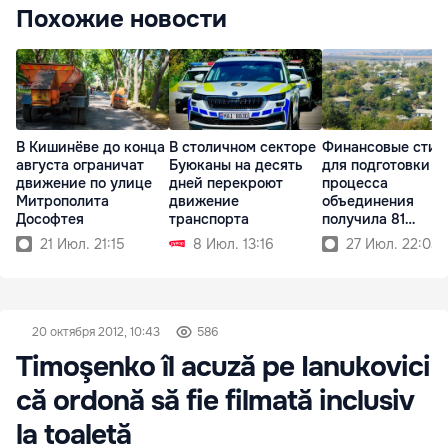
Похожие новости
В Кишинёве до конца
В столичном секторе
Финансовые стим
августа ограничат
Буюканы на десять
для подготовки
движение по улице
дней перекроют
процесса
Митрополита
движение
объединения
Дософтея
транспорта
получила 81
примэрия
21 Июл. 21:15
8 Июл. 13:16
27 Июл. 22:03
20 октября 2012, 10:43
586
Timoşenko îl acuză pe Ianukovici
că ordonă să fie filmată inclusiv
la toaletă