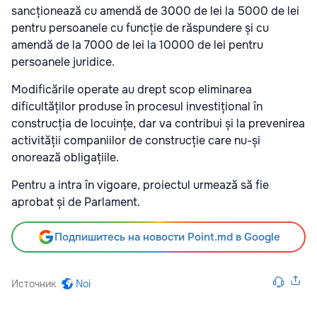
sancționează cu amendă de 3000 de lei la 5000 de lei
pentru persoanele cu funcție de răspundere și cu
amendă de la 7000 de lei la 10000 de lei pentru
persoanele juridice.
Modificările operate au drept scop eliminarea
dificultăților produse în procesul investițional în
construcția de locuințe, dar va contribui și la prevenirea
activității companiilor de construcție care nu-și
onorează obligațiile.
Pentru a intra în vigoare, proiectul urmează să fie
aprobat și de Parlament.
Подпишитесь на новости Point.md в Google
Источник
Noi