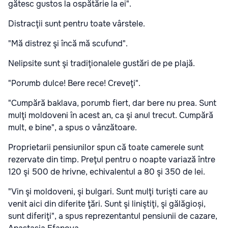
gătesc gustos la ospătărie la ei".
Distracţii sunt pentru toate vârstele.
"Mă distrez şi încă mă scufund".
Nelipsite sunt şi tradiţionalele gustări de pe plajă.
"Porumb dulce! Bere rece! Creveţi".
"Cumpără baklava, porumb fiert, dar bere nu prea. Sunt
mulţi moldoveni în acest an, ca şi anul trecut. Cumpără
mult, e bine", a spus o vânzătoare.
Proprietarii pensiunilor spun că toate camerele sunt
rezervate din timp. Preţul pentru o noapte variază între
120 şi 500 de hrivne, echivalentul a 80 şi 350 de lei.
"Vin şi moldoveni, şi bulgari. Sunt mulţi turişti care au
venit aici din diferite ţări. Sunt şi liniştiţi, şi gălăgioși,
sunt diferiţi", a spus reprezentantul pensiunii de cazare,