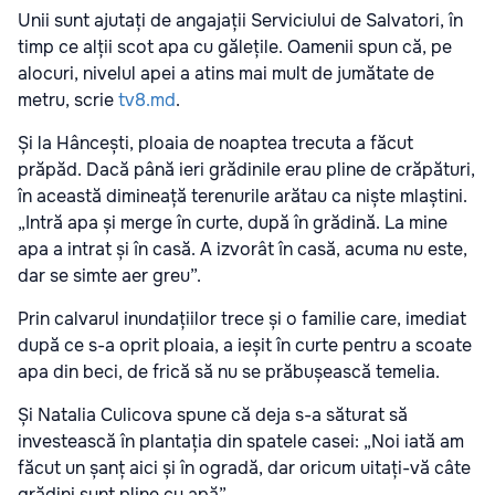
Unii sunt ajutați de angajații Serviciului de Salvatori, în
timp ce alții scot apa cu gălețile. Oamenii spun că, pe
alocuri, nivelul apei a atins mai mult de jumătate de
metru, scrie
tv8.md
.
Și la Hâncești, ploaia de noaptea trecuta a făcut
prăpăd. Dacă până ieri grădinile erau pline de crăpături,
în această dimineață terenurile arătau ca niște mlaștini.
„Intră apa și merge în curte, după în grădină. La mine
apa a intrat și în casă. A izvorât în casă, acuma nu este,
dar se simte aer greu”.
Prin calvarul inundațiilor trece și o familie care, imediat
după ce s-a oprit ploaia, a ieșit în curte pentru a scoate
apa din beci, de frică să nu se prăbușească temelia.
Și Natalia Culicova spune că deja s-a săturat să
investească în plantația din spatele casei: „Noi iată am
făcut un șanț aici și în ogradă, dar oricum uitați-vă câte
grădini sunt pline cu apă”.