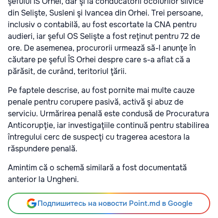
şefului ÎS Orhei, dar şi la conducătorii ocolurilor silvice
din Selişte, Susleni şi Ivancea din Orhei. Trei persoane,
inclusiv o contabilă, au fost escortate la CNA pentru
audieri, iar şeful OS Selişte a fost reţinut pentru 72 de
ore. De asemenea, procurorii urmează să-l anunţe în
căutare pe şeful ÎS Orhei despre care s-a aflat că a
părăsit, de curând, teritoriul ţării.
Pe faptele descrise, au fost pornite mai multe cauze
penale pentru corupere pasivă, activă şi abuz de
serviciu. Urmărirea penală este condusă de Procuratura
Anticorupţie, iar investigaţiile continuă pentru stabilirea
întregului cerc de suspecţi cu tragerea acestora la
răspundere penală.
Amintim că o schemă similară a fost documentată
anterior la Ungheni.
Подпишитесь на новости Point.md в Google