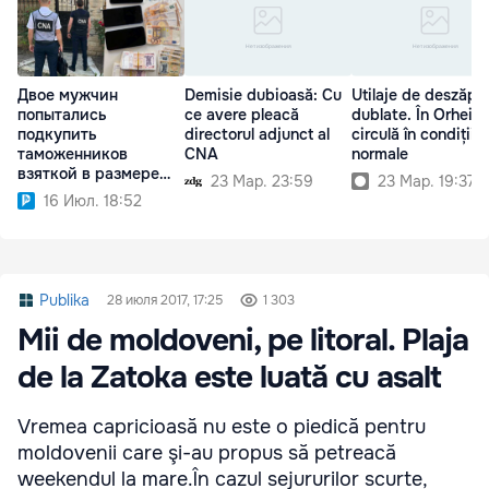
Двое мужчин
Demisie dubioasă: Cu
Utilaje de deszăpe
попытались
ce avere pleacă
dublate. În Orhei s
подкупить
directorul adjunct al
circulă în condiții
таможенников
CNA
normale
взяткой в размере
23 Мар. 23:59
23 Мар. 19:37
€2600
16 Июл. 18:52
Publika
28 июля 2017, 17:25
1 303
Mii de moldoveni, pe litoral. Plaja
de la Zatoka este luată cu asalt
Vremea capricioasă nu este o piedică pentru
moldovenii care şi-au propus să petreacă
weekendul la mare.În cazul sejururilor scurte,