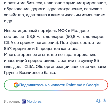
и развитие бизнеса, налоговое администрирование,
образование, дороги, здравоохранение, сельское
хозяйство, адаптацию к климатическим изменениям
и др.
Инвестиционный портфель МФК в Молдове
составляет 53,8 млн. долларов (50,9 млн. долларов
США со сроком погашения). Портфель состоит из
95% кредитов и 5 процентов капитала.
Многостороннее агентство по гарантированию
инвестиций предоставило гарантии на сумму 95
млн. долл. США. Обе организации являются членами
Группы Всемирного банка.
Подпишитесь на новости Point.md в Google
Источник
Moldpres