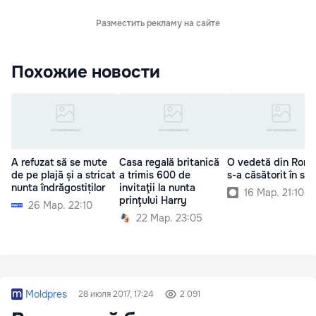
Разместить рекламу на сайте
Похожие новости
A refuzat să se mute
Casa regală britanică
O vedetă din Româ
de pe plajă și a stricat
a trimis 600 de
s-a căsătorit în sec
nunta îndrăgostiților
invitaţii la nunta
16 Мар. 21:10
prinţului Harry
26 Мар. 22:10
22 Мар. 23:05
Moldpres
28 июля 2017, 17:24
2 091