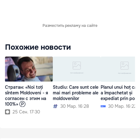
Разместить рекламу на сайте
Похожие новости
Стратан: «Noi toți
Studiu: Care sunt cele
Planul unui hoț car
sîntem Moldoveni - я
mai mari probleme ale
a împachetat și
согласен с этим на
moldovenilor
expediat prin poșt
100%» Ⓟ
30 Мар. 16:28
30 Мар. 16:22
25 Сен. 17:30