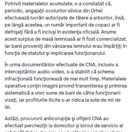
Potrivit materialelor acumulate, s-a constatat că,
periodic, angajaţii ocolurilor silvice din Orhei
efectuează lucrări autorizate de tăiere a arborilor, însă,
pe lângă acestea, un număr important de copaci ar fi
defrişaţi fără a fi incluşi în evidenţa oficială. Anume
acest surplus de masă lemnoasă ar fi fost comercializat,
iar banii proveniţi din vânzarea lemnului erau împărţiţi în
funcţie de statutul şi implicarea funcţionarului.
În urma documentărilor efectuate de CNA, inclusiv a
interceptărilor audio-video, s-a stabilit că schema
infracţională funcţionează de mai mult timp. Materialele
operative conţin imagini privind transmiterea şi primirea
sistematică a unor sume de bani de către funcţionarii
vizaţi, iar profiturile ilicite s-ar ridica la sute de mii de
lei.
Astăzi, procurorii anticorupţie şi ofiţerii CNA au
efectuat percheziţii la domiciliul şi biroul de serviciu al