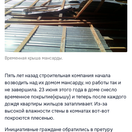
Временная крыша мансарды.
Пять лет назад строительная компания начала
возводить над их домом мансарду, но работы так и
не завершила. 23 июня этого года в доме снесло
временное покрытие(крышу) и теперь после каждого
дождя квартиры жильцов затапливает. Из-за
высокой влажности стены в комнатах вот-вот
покроются плесенью.
Инициативные граждане обратились в претуру