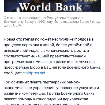
C момента присоединения Республики Молдова к
Всемирному банку в 1992 году, было выделено более 1 млрд.
долл. США.
Новая стратегия поможет Республике Молдова в
процессе перехода к новой, более устойчивой и
инклюзивной модель экономического роста, и
соответствует нынешней правительственной
программе экономического развития, отмечено в
пресс-релизе Бюро в Вашингтоне Всемирного банка,
сообщает
moldpres.md
Три основных пункта партнерских рамок–
экономическое управление, управление услугами и
развитие компетенций. Группа Всемирного банка
окажет помощь в консолидации верховенства
закона и ответственности экономических