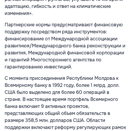
адаптацию, гибкость и ответ на климатические
изменения».
Партнерские нормы предусматривают финансовую
поддержку посредством ряда инструментов:
финансирование от Международной ассоциации
развитиюя/Международного банка реконструкции и
развития, Международной финансовой корпорации
и гарантий Многостороннего агентства по
гарантированию инвестиций.
С момента присоединения Республики Молдова к
Всемирному банку в 1992 году, более 1 млрд. долл.
США было выделено для более 60 операций в
стране. В настоящее время портфель Всемирного
банка включает 9 активных проектов,
представляющих общий объем обязательств в
размере 358,5 млн. долларов США. Области
поддержки включают реформу регулирующих рамок